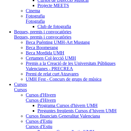
Cursos de Direcció Musical
Projecte MEETS
Cinema
Fotografia
Fotografia
Club de fotografia
Beques, premis i convocatòries
Beques, premis i convocatòries
Beca Puénting UMH-Art Mustang
Beca Boomerang
Beca Mordida UMH
Certamen Col·lecció UMH
Premis a la Creació de les Universitats Públiques
Valencianes - PRECREA
Premi de relat curt Atzavares
UMH Fest - Concurs de grups de música
Cursos
Cursos
Cursos d'Hivern
Cursos d'Hivern
Programa Cursos d'hivern UMH
Preguntes freqüents Cursos d’hivern UMH
Cursos financiats Generalitat Valenciana
Cursos d'Estiu
Cursos d'Estiu