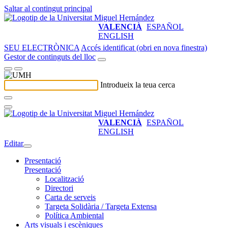
Saltar al contingut principal
VALENCIÀ
ESPAÑOL
ENGLISH
SEU ELECTRÒNICA
Accés identificat (obri en nova finestra)
Gestor de continguts del lloc
Introdueix la teua cerca
VALENCIÀ
ESPAÑOL
ENGLISH
Editar
Presentació
Presentació
Localització
Directori
Carta de serveis
Targeta Solidària / Targeta Extensa
Política Ambiental
Arts visuals i escèniques