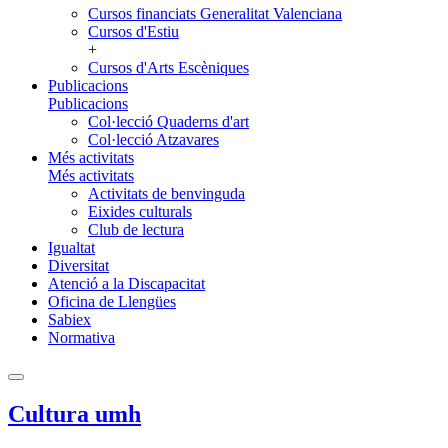
Cursos financiats Generalitat Valenciana
Cursos d'Estiu
+
Cursos d'Arts Escèniques
Publicacions
Publicacions
Col·lecció Quaderns d'art
Col·lecció Atzavares
Més activitats
Més activitats
Activitats de benvinguda
Eixides culturals
Club de lectura
Igualtat
Diversitat
Atenció a la Discapacitat
Oficina de Llengües
Sabiex
Normativa
Cultura umh