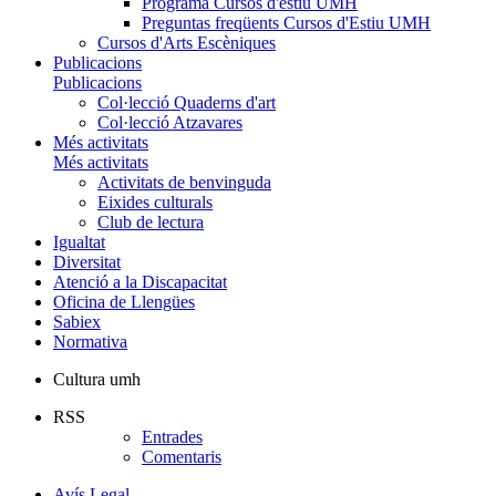
Programa Cursos d'estiu UMH
Preguntas freqüents Cursos d'Estiu UMH
Cursos d'Arts Escèniques
Publicacions
Publicacions
Col·lecció Quaderns d'art
Col·lecció Atzavares
Més activitats
Més activitats
Activitats de benvinguda
Eixides culturals
Club de lectura
Igualtat
Diversitat
Atenció a la Discapacitat
Oficina de Llengües
Sabiex
Normativa
Cultura umh
RSS
Entrades
Comentaris
Avís Legal