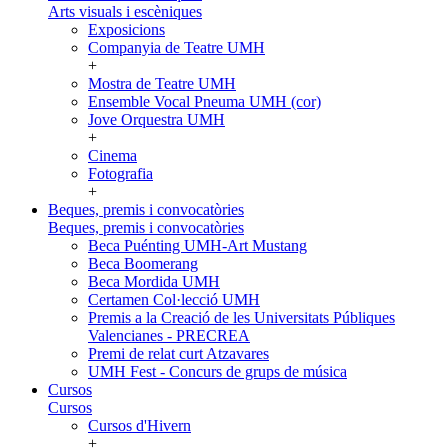
Arts visuals i escèniques
Exposicions
Companyia de Teatre UMH
+
Mostra de Teatre UMH
Ensemble Vocal Pneuma UMH (cor)
Jove Orquestra UMH
+
Cinema
Fotografia
+
Beques, premis i convocatòries
Beques, premis i convocatòries
Beca Puénting UMH-Art Mustang
Beca Boomerang
Beca Mordida UMH
Certamen Col·lecció UMH
Premis a la Creació de les Universitats Públiques
Valencianes - PRECREA
Premi de relat curt Atzavares
UMH Fest - Concurs de grups de música
Cursos
Cursos
Cursos d'Hivern
+