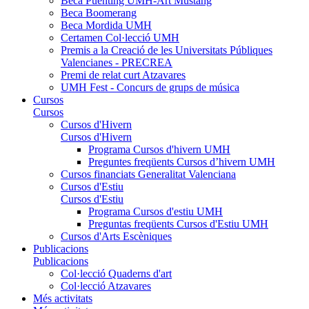
Beca Puénting UMH-Art Mustang
Beca Boomerang
Beca Mordida UMH
Certamen Col·lecció UMH
Premis a la Creació de les Universitats Públiques
Valencianes - PRECREA
Premi de relat curt Atzavares
UMH Fest - Concurs de grups de música
Cursos
Cursos
Cursos d'Hivern
Cursos d'Hivern
Programa Cursos d'hivern UMH
Preguntes freqüents Cursos d’hivern UMH
Cursos financiats Generalitat Valenciana
Cursos d'Estiu
Cursos d'Estiu
Programa Cursos d'estiu UMH
Preguntas freqüents Cursos d'Estiu UMH
Cursos d'Arts Escèniques
Publicacions
Publicacions
Col·lecció Quaderns d'art
Col·lecció Atzavares
Més activitats