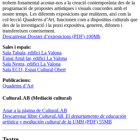
trobem fonamental acostar-nos a la creació contemporània des de la
programació de propostes artístiques i visuals concordes amb el
nostre temps. Les diferents exposicions que realitzem, així com la
col·lecció
Quaderns d’Art
, funcionen com a dispositius culturals que
des de la investigació i la praxi expositiva, generen, difonen i
transfereixen coneixement.
Descarregar Dossier d’exposicions (PDF) 100Mb
Sales i espais:
Sala Tabala, edifici La Valona
Espai Anul·lar, edifici La Valona
Sala Negra, edifici La Valona
Sala ECO, Espai Cultural Obert
Publicacions:
Quaderns d’Art
CulturaLAB (Mediació cultural)
Anar a la pàgina de CulturaLAB
Descarregar llibre
CulturaLAB. El departamento de educación
artística y mediación cultural de la UMH
(PDF) 55MB
Teatre