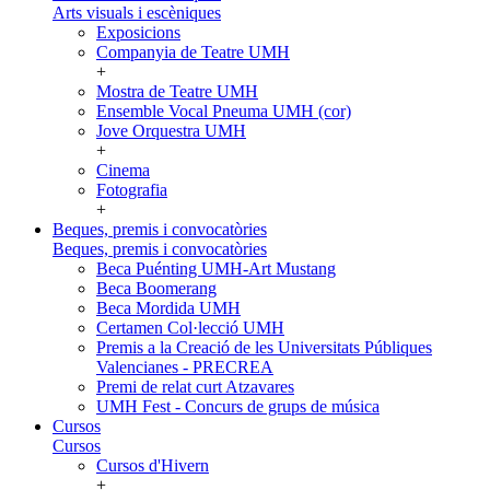
Arts visuals i escèniques
Exposicions
Companyia de Teatre UMH
+
Mostra de Teatre UMH
Ensemble Vocal Pneuma UMH (cor)
Jove Orquestra UMH
+
Cinema
Fotografia
+
Beques, premis i convocatòries
Beques, premis i convocatòries
Beca Puénting UMH-Art Mustang
Beca Boomerang
Beca Mordida UMH
Certamen Col·lecció UMH
Premis a la Creació de les Universitats Públiques
Valencianes - PRECREA
Premi de relat curt Atzavares
UMH Fest - Concurs de grups de música
Cursos
Cursos
Cursos d'Hivern
+