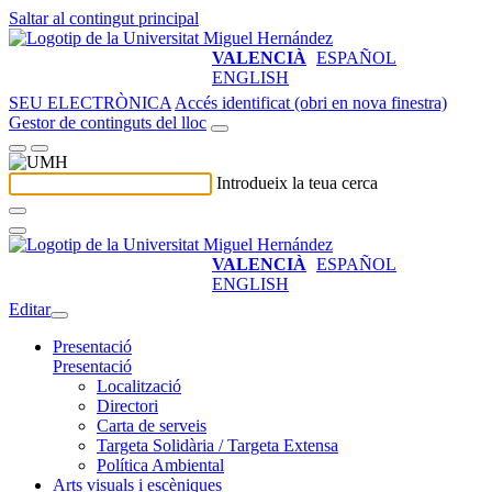
Saltar al contingut principal
VALENCIÀ
ESPAÑOL
ENGLISH
SEU ELECTRÒNICA
Accés identificat (obri en nova finestra)
Gestor de continguts del lloc
Introdueix la teua cerca
VALENCIÀ
ESPAÑOL
ENGLISH
Editar
Presentació
Presentació
Localització
Directori
Carta de serveis
Targeta Solidària / Targeta Extensa
Política Ambiental
Arts visuals i escèniques