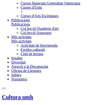
Cursos financiats Generalitat Valenciana
Cursos d'Estiu
+
Cursos d'Arts Escèniques
Publicacions
Publicacions
Col·lecció Quaderns d'art
Col·lecció Atzavares
Més activitats
Més activitats
Activitats de benvinguda
Eixides culturals
Club de lectura
Igualtat
Diversitat
Atenció a la Discapacitat
Oficina de Llengües
Sabiex
Normativa
Cultura umh