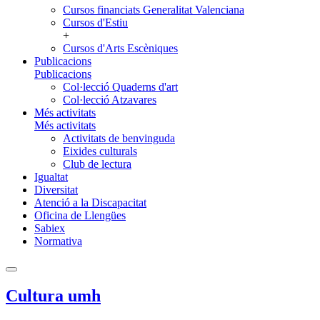
Cursos financiats Generalitat Valenciana
Cursos d'Estiu
+
Cursos d'Arts Escèniques
Publicacions
Publicacions
Col·lecció Quaderns d'art
Col·lecció Atzavares
Més activitats
Més activitats
Activitats de benvinguda
Eixides culturals
Club de lectura
Igualtat
Diversitat
Atenció a la Discapacitat
Oficina de Llengües
Sabiex
Normativa
Cultura umh