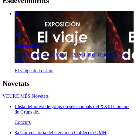
Esdeveniments
08
JUL
31
AGO · 2026
Dates: Des del 08 de Juliol de 2026 fins el 31 de Agost de
2026
El viatge de la Llum
Novetats
VEURE MÉS
Novetats
Llista definitiva de grups preseleccionats del XXIII Concurs
de Grups de...
Concurs
8a Convocatòria del Certamen Col·lecció UMH