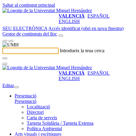
Saltar al contingut principal
VALENCIÀ
ESPAÑOL
ENGLISH
SEU ELECTRÒNICA
Accés identificat (obri en nova finestra)
Gestor de continguts del lloc
Introdueix la teua cerca
VALENCIÀ
ESPAÑOL
ENGLISH
Editar
Presentació
Presentació
Localització
Directori
Carta de serveis
Targeta Solidària / Targeta Extensa
Política Ambiental
Arts visuals i escèniques