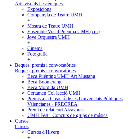
Arts visuals i escèniques
Exposicions
Companyia de Teatre UMH
+
Mostra de Teatre UMH
Ensemble Vocal Pneuma UMH (cor)
Jove Orquestra UMH
+
Cinema
Fotografia
+
Beques, premis i convocatòries
Beques, premis i convocatòries
Beca Puénting UMH-Art Mustang
Beca Boomerang
Beca Mordida UMH
Certamen Col·lecció UMH
Premis a la Creació de les Universitats Públiques
Valencianes - PRECREA
Premi de relat curt Atzavares
UMH Fest - Concurs de grups de música
Cursos
Cursos
Cursos d'Hivern
+