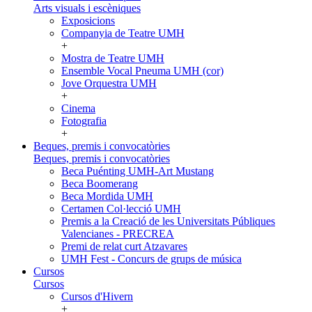
Arts visuals i escèniques
Exposicions
Companyia de Teatre UMH
+
Mostra de Teatre UMH
Ensemble Vocal Pneuma UMH (cor)
Jove Orquestra UMH
+
Cinema
Fotografia
+
Beques, premis i convocatòries
Beques, premis i convocatòries
Beca Puénting UMH-Art Mustang
Beca Boomerang
Beca Mordida UMH
Certamen Col·lecció UMH
Premis a la Creació de les Universitats Públiques
Valencianes - PRECREA
Premi de relat curt Atzavares
UMH Fest - Concurs de grups de música
Cursos
Cursos
Cursos d'Hivern
+