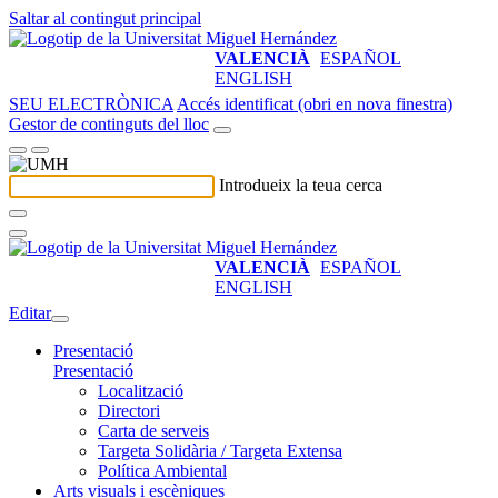
Saltar al contingut principal
VALENCIÀ
ESPAÑOL
ENGLISH
SEU ELECTRÒNICA
Accés identificat (obri en nova finestra)
Gestor de continguts del lloc
Introdueix la teua cerca
VALENCIÀ
ESPAÑOL
ENGLISH
Editar
Presentació
Presentació
Localització
Directori
Carta de serveis
Targeta Solidària / Targeta Extensa
Política Ambiental
Arts visuals i escèniques