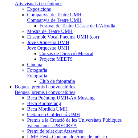
Arts visuals i escèniques
Exposicions
Companyia de Teatre UMH
Companyia de Teatre UMH
Festival de Teatre Clàssic de L'Alcúdia
Mostra de Teatre UMH
Ensemble Vocal Pneuma UMH (cor)
Jove Orquestra UMH
Jove Orquestra UMH
Cursos de Direcció Musical
Projecte MEETS
Cinema
Fotografia
Fotografia
Club de fotografia
Beques, premis i convocatòries
Beques, premis i convocatòries
Beca Puénting UMH-Art Mustang
Beca Boomerang
Beca Mordida UMH
Certamen Col·lecció UMH
Premis a la Creació de les Universitats Públiques
Valencianes - PRECREA
Premi de relat curt Atzavares
UMH Fest - Concurs de grups de música