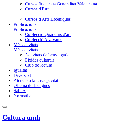
Cursos financiats Generalitat Valenciana
Cursos d'Estiu
+
Cursos d'Arts Escèniques
Publicacions
Publicacions
Col·lecció Quaderns d'art
Col·lecció Atzavares
Més activitats
Més activitats
Activitats de benvinguda
Eixides culturals
Club de lectura
Igualtat
Diversitat
Atenció a la Discapacitat
Oficina de Llengües
Sabiex
Normativa
Cultura umh