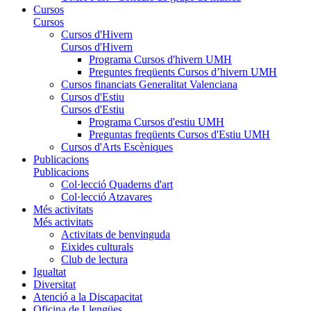
Cursos
Cursos
Cursos d'Hivern
Cursos d'Hivern
Programa Cursos d'hivern UMH
Preguntes freqüents Cursos d’hivern UMH
Cursos financiats Generalitat Valenciana
Cursos d'Estiu
Cursos d'Estiu
Programa Cursos d'estiu UMH
Preguntas freqüents Cursos d'Estiu UMH
Cursos d'Arts Escèniques
Publicacions
Publicacions
Col·lecció Quaderns d'art
Col·lecció Atzavares
Més activitats
Més activitats
Activitats de benvinguda
Eixides culturals
Club de lectura
Igualtat
Diversitat
Atenció a la Discapacitat
Oficina de Llengües