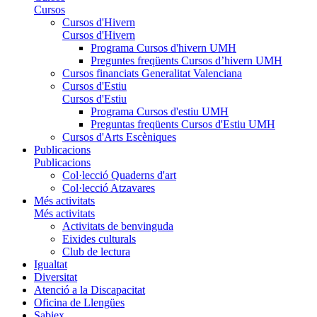
Cursos
Cursos d'Hivern
Cursos d'Hivern
Programa Cursos d'hivern UMH
Preguntes freqüents Cursos d’hivern UMH
Cursos financiats Generalitat Valenciana
Cursos d'Estiu
Cursos d'Estiu
Programa Cursos d'estiu UMH
Preguntas freqüents Cursos d'Estiu UMH
Cursos d'Arts Escèniques
Publicacions
Publicacions
Col·lecció Quaderns d'art
Col·lecció Atzavares
Més activitats
Més activitats
Activitats de benvinguda
Eixides culturals
Club de lectura
Igualtat
Diversitat
Atenció a la Discapacitat
Oficina de Llengües
Sabiex