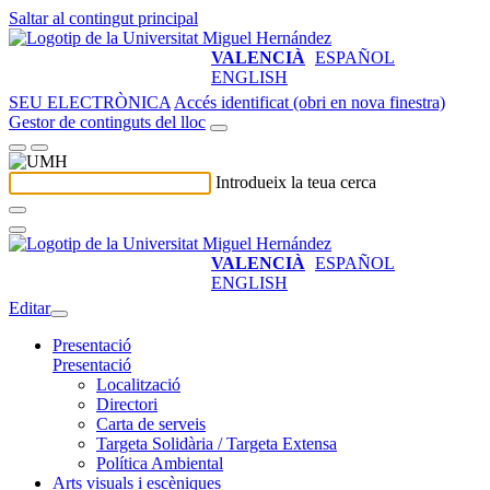
Saltar al contingut principal
VALENCIÀ
ESPAÑOL
ENGLISH
SEU ELECTRÒNICA
Accés identificat (obri en nova finestra)
Gestor de continguts del lloc
Introdueix la teua cerca
VALENCIÀ
ESPAÑOL
ENGLISH
Editar
Presentació
Presentació
Localització
Directori
Carta de serveis
Targeta Solidària / Targeta Extensa
Política Ambiental
Arts visuals i escèniques