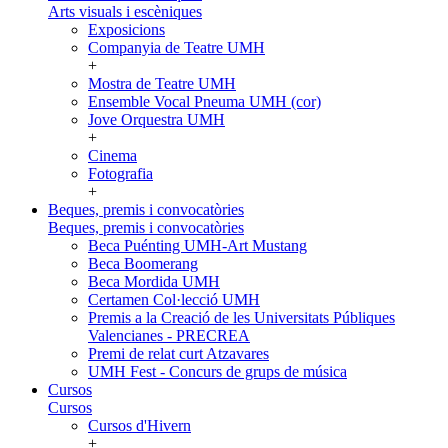
Arts visuals i escèniques
Exposicions
Companyia de Teatre UMH
+
Mostra de Teatre UMH
Ensemble Vocal Pneuma UMH (cor)
Jove Orquestra UMH
+
Cinema
Fotografia
+
Beques, premis i convocatòries
Beques, premis i convocatòries
Beca Puénting UMH-Art Mustang
Beca Boomerang
Beca Mordida UMH
Certamen Col·lecció UMH
Premis a la Creació de les Universitats Públiques
Valencianes - PRECREA
Premi de relat curt Atzavares
UMH Fest - Concurs de grups de música
Cursos
Cursos
Cursos d'Hivern
+