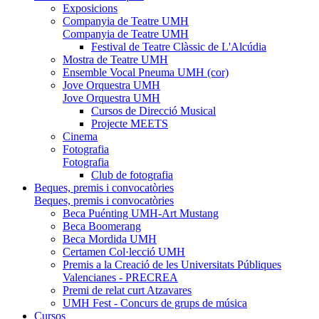
Exposicions
Companyia de Teatre UMH
Companyia de Teatre UMH
Festival de Teatre Clàssic de L'Alcúdia
Mostra de Teatre UMH
Ensemble Vocal Pneuma UMH (cor)
Jove Orquestra UMH
Jove Orquestra UMH
Cursos de Direcció Musical
Projecte MEETS
Cinema
Fotografia
Fotografia
Club de fotografia
Beques, premis i convocatòries
Beques, premis i convocatòries
Beca Puénting UMH-Art Mustang
Beca Boomerang
Beca Mordida UMH
Certamen Col·lecció UMH
Premis a la Creació de les Universitats Públiques
Valencianes - PRECREA
Premi de relat curt Atzavares
UMH Fest - Concurs de grups de música
Cursos