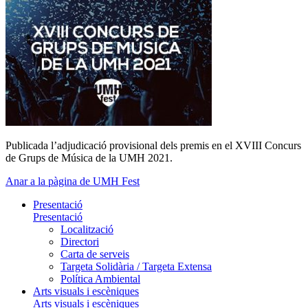
Publicada l’adjudicació provisional dels premis en el XVIII Concurs
de Grups de Música de la UMH 2021.
Anar a la pàgina de UMH Fest
Presentació
Presentació
Localització
Directori
Carta de serveis
Targeta Solidària / Targeta Extensa
Política Ambiental
Arts visuals i escèniques
Arts visuals i escèniques