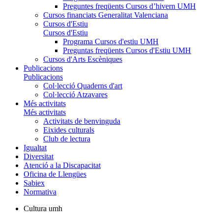
Preguntes freqüents Cursos d’hivern UMH
Cursos financiats Generalitat Valenciana
Cursos d'Estiu
Cursos d'Estiu
Programa Cursos d'estiu UMH
Preguntas freqüents Cursos d'Estiu UMH
Cursos d'Arts Escèniques
Publicacions
Publicacions
Col·lecció Quaderns d'art
Col·lecció Atzavares
Més activitats
Més activitats
Activitats de benvinguda
Eixides culturals
Club de lectura
Igualtat
Diversitat
Atenció a la Discapacitat
Oficina de Llengües
Sabiex
Normativa
Cultura umh