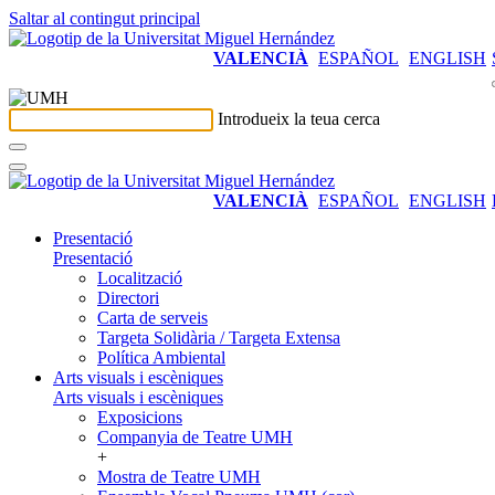
Saltar al contingut principal
VALENCIÀ
ESPAÑOL
ENGLISH
Introdueix la teua cerca
VALENCIÀ
ESPAÑOL
ENGLISH
Presentació
Presentació
Localització
Directori
Carta de serveis
Targeta Solidària / Targeta Extensa
Política Ambiental
Arts visuals i escèniques
Arts visuals i escèniques
Exposicions
Companyia de Teatre UMH
+
Mostra de Teatre UMH