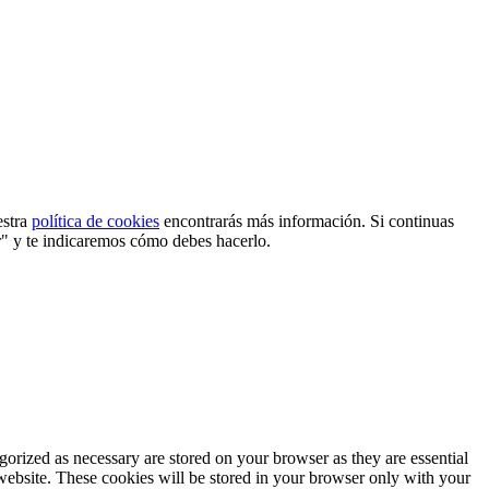
estra
política de cookies
encontrarás más información. Si continuas
r" y te indicaremos cómo debes hacerlo.
gorized as necessary are stored on your browser as they are essential
 website. These cookies will be stored in your browser only with your