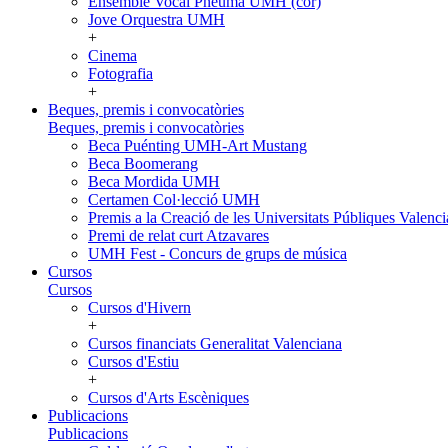
Ensemble Vocal Pneuma UMH (cor)
Jove Orquestra UMH
+
Cinema
Fotografia
+
Beques, premis i convocatòries
Beques, premis i convocatòries
Beca Puénting UMH-Art Mustang
Beca Boomerang
Beca Mordida UMH
Certamen Col·lecció UMH
Premis a la Creació de les Universitats Públiques Vale
Premi de relat curt Atzavares
UMH Fest - Concurs de grups de música
Cursos
Cursos
Cursos d'Hivern
+
Cursos financiats Generalitat Valenciana
Cursos d'Estiu
+
Cursos d'Arts Escèniques
Publicacions
Publicacions