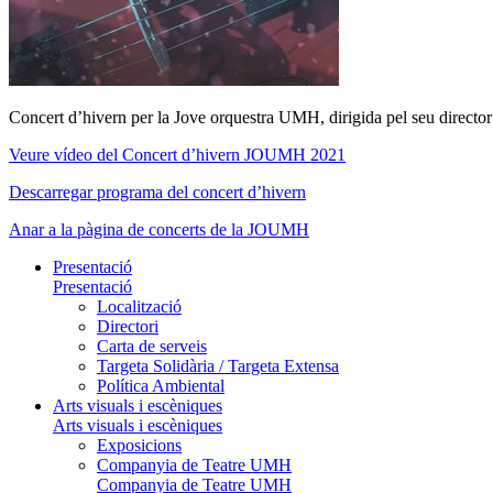
Concert d’hivern per la Jove orquestra UMH, dirigida pel seu director
Veure vídeo del Concert d’hivern JOUMH 2021
Descarregar programa del concert d’hivern
Anar a la pàgina de concerts de la JOUMH
Presentació
Presentació
Localització
Directori
Carta de serveis
Targeta Solidària / Targeta Extensa
Política Ambiental
Arts visuals i escèniques
Arts visuals i escèniques
Exposicions
Companyia de Teatre UMH
Companyia de Teatre UMH