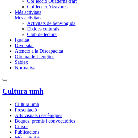
Col·lecció Quaderns d'art
Col·lecció Atzavares
Més activitats
Més activitats
Activitats de benvinguda
Eixides culturals
Club de lectura
Igualtat
Diversitat
Atenció a la Discapacitat
Oficina de Llengües
Sabiex
Normativa
Cultura umh
Cultura umh
Presentació
Arts visuals i escèniques
Beques, premis i convocatòries
Cursos
Publicacions
Més activitats