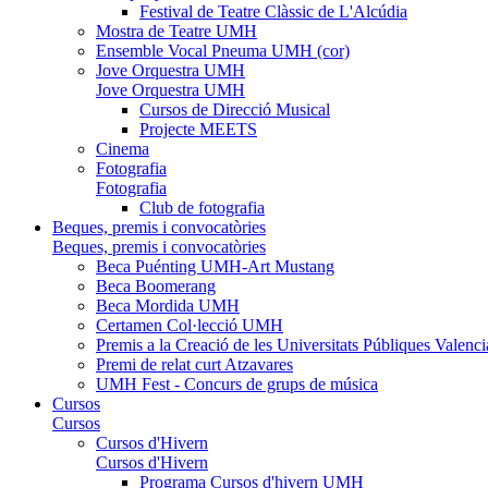
Festival de Teatre Clàssic de L'Alcúdia
Mostra de Teatre UMH
Ensemble Vocal Pneuma UMH (cor)
Jove Orquestra UMH
Jove Orquestra UMH
Cursos de Direcció Musical
Projecte MEETS
Cinema
Fotografia
Fotografia
Club de fotografia
Beques, premis i convocatòries
Beques, premis i convocatòries
Beca Puénting UMH-Art Mustang
Beca Boomerang
Beca Mordida UMH
Certamen Col·lecció UMH
Premis a la Creació de les Universitats Públiques Vale
Premi de relat curt Atzavares
UMH Fest - Concurs de grups de música
Cursos
Cursos
Cursos d'Hivern
Cursos d'Hivern
Programa Cursos d'hivern UMH