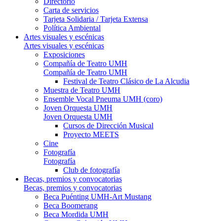
Directorio
Carta de servicios
Tarjeta Solidaria / Tarjeta Extensa
Política Ambiental
Artes visuales y escénicas
Artes visuales y escénicas
Exposiciones
Compañía de Teatro UMH
Compañía de Teatro UMH
Festival de Teatro Clásico de La Alcudia
Muestra de Teatro UMH
Ensemble Vocal Pneuma UMH (coro)
Joven Orquesta UMH
Joven Orquesta UMH
Cursos de Dirección Musical
Proyecto MEETS
Cine
Fotografía
Fotografía
Club de fotografía
Becas, premios y convocatorias
Becas, premios y convocatorias
Beca Puénting UMH-Art Mustang
Beca Boomerang
Beca Mordida UMH