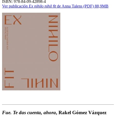
ISBN: 978-84-09-42898-4
Ver publicación
Ex nihilo nihil fit
de Anna Talens (PDF) 88,9MB
Fue. Te das cuenta, ahora
, Rakel Gómez Vázquez