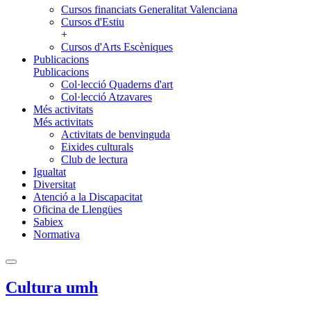
Cursos financiats Generalitat Valenciana
Cursos d'Estiu
+
Cursos d'Arts Escèniques
Publicacions
Publicacions
Col·lecció Quaderns d'art
Col·lecció Atzavares
Més activitats
Més activitats
Activitats de benvinguda
Eixides culturals
Club de lectura
Igualtat
Diversitat
Atenció a la Discapacitat
Oficina de Llengües
Sabiex
Normativa
Cultura umh