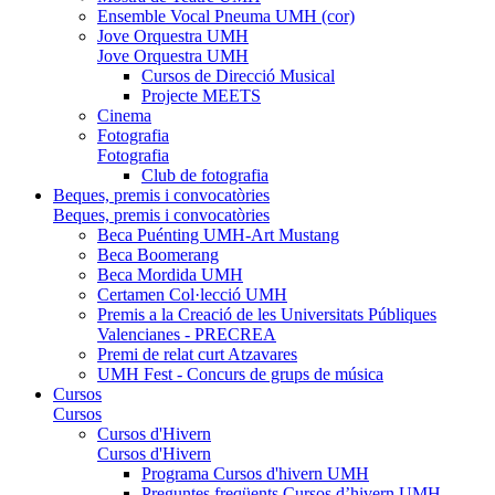
Ensemble Vocal Pneuma UMH (cor)
Jove Orquestra UMH
Jove Orquestra UMH
Cursos de Direcció Musical
Projecte MEETS
Cinema
Fotografia
Fotografia
Club de fotografia
Beques, premis i convocatòries
Beques, premis i convocatòries
Beca Puénting UMH-Art Mustang
Beca Boomerang
Beca Mordida UMH
Certamen Col·lecció UMH
Premis a la Creació de les Universitats Públiques
Valencianes - PRECREA
Premi de relat curt Atzavares
UMH Fest - Concurs de grups de música
Cursos
Cursos
Cursos d'Hivern
Cursos d'Hivern
Programa Cursos d'hivern UMH
Preguntes freqüents Cursos d’hivern UMH