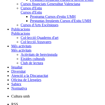
Cursos financiats Generalitat Valenciana
Cursos d'Estiu
Cursos d'Estiu
Programa Cursos d'estiu UMH
Preguntas freqüents Cursos d'Estiu UMH
Cursos d'Arts Escèniques
Publicacions
Publicacions
Col·lecció Quaderns d'art
Col·lecció Atzavares
Més activitats
Més activitats
Activitats de benvinguda
Eixides culturals
Club de lectura
Igualtat
Diversitat
Atenció a la Discapacitat
Oficina de Llengües
Sabiex
Normativa
Cultura umh
RSS