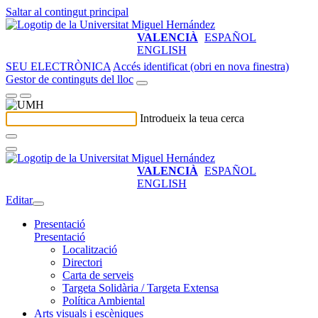
Saltar al contingut principal
VALENCIÀ
ESPAÑOL
ENGLISH
SEU ELECTRÒNICA
Accés identificat (obri en nova finestra)
Gestor de continguts del lloc
Introdueix la teua cerca
VALENCIÀ
ESPAÑOL
ENGLISH
Editar
Presentació
Presentació
Localització
Directori
Carta de serveis
Targeta Solidària / Targeta Extensa
Política Ambiental
Arts visuals i escèniques