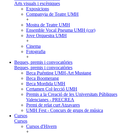
Arts visuals i escèniques
Exposicions
Companyia de Teatre UMH
+
Mostra de Teatre UMH
Ensemble Vocal Pneuma UMH (cor)
Jove Orquestra UMH
+
Cinema
Fotografia
+
Beques, premis i convocatòries
Beques, premis i convocatòries
Beca Puénting UMH-Art Mustang
Beca Boomerang
Beca Mordida UMH
Certamen Col·lecció UMH
Premis a la Creació de les Universitats Públiques
Valencianes - PRECREA
Premi de relat curt Atzavares
UMH Fest - Concurs de grups de música
Cursos
Cursos
Cursos d'Hivern
+