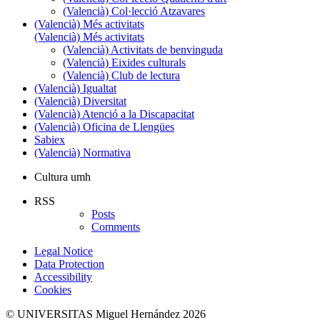
(Valencià) Col·lecció Atzavares
(Valencià) Més activitats
(Valencià) Més activitats
(Valencià) Activitats de benvinguda
(Valencià) Eixides culturals
(Valencià) Club de lectura
(Valencià) Igualtat
(Valencià) Diversitat
(Valencià) Atenció a la Discapacitat
(Valencià) Oficina de Llengües
Sabiex
(Valencià) Normativa
Cultura umh
RSS
Posts
Comments
Legal Notice
Data Protection
Accessibility
Cookies
© UNIVERSITAS Miguel Hernández 2026