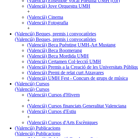
(Valencià) Ensemble Vocal Pneuma UMH (cor)
(Valencià) Jove Orquestra UMH
+
(Valencià) Cinema
(Valencià) Fotografia
+
(Valencià) Beques, premis i convocatòries
(Valencià) Beques, premis i convocatòries
(Valencià) Beca Puénting UMH-Art Mustang
(Valencià) Beca Boomerang
(Valencià) Beca Mordida UMH
(Valencià) Certamen Col·lecció UMH
(Valencià) Premis a la Creació de les Universitats Púb
(Valencià) Premi de relat curt Atzavares
(Valencià) UMH Fest - Concurs de grups de música
(Valencià) Cursos
(Valencià) Cursos
(Valencià) Cursos d'Hivern
+
(Valencià) Cursos financiats Generalitat Valenciana
(Valencià) Cursos d'Estiu
+
(Valencià) Cursos d'Arts Escèniques
(Valencià) Publicacions
(Valencià) Publicacions