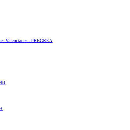
liques Valencianes - PRECREA
UMH
MH