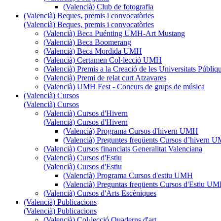
(Valencià) Club de fotografia
(Valencià) Beques, premis i convocatòries
(Valencià) Beques, premis i convocatòries
(Valencià) Beca Puénting UMH-Art Mustang
(Valencià) Beca Boomerang
(Valencià) Beca Mordida UMH
(Valencià) Certamen Col·lecció UMH
(Valencià) Premis a la Creació de les Universitats Púb
(Valencià) Premi de relat curt Atzavares
(Valencià) UMH Fest - Concurs de grups de música
(Valencià) Cursos
(Valencià) Cursos
(Valencià) Cursos d'Hivern
(Valencià) Cursos d'Hivern
(Valencià) Programa Cursos d'hivern UMH
(Valencià) Preguntes freqüents Cursos d’hivern 
(Valencià) Cursos financiats Generalitat Valenciana
(Valencià) Cursos d'Estiu
(Valencià) Cursos d'Estiu
(Valencià) Programa Cursos d'estiu UMH
(Valencià) Preguntas freqüents Cursos d'Estiu U
(Valencià) Cursos d'Arts Escèniques
(Valencià) Publicacions
(Valencià) Publicacions
(Valencià) Col·lecció Quaderns d'art