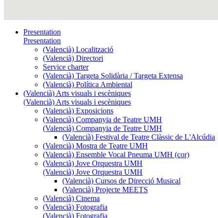
Presentation
Presentation
(Valencià) Localització
(Valencià) Directori
Service charter
(Valencià) Targeta Solidària / Targeta Extensa
(Valencià) Política Ambiental
(Valencià) Arts visuals i escèniques
(Valencià) Arts visuals i escèniques
(Valencià) Exposicions
(Valencià) Companyia de Teatre UMH
(Valencià) Companyia de Teatre UMH
(Valencià) Festival de Teatre Clàssic de L'Alcúdia
(Valencià) Mostra de Teatre UMH
(Valencià) Ensemble Vocal Pneuma UMH (cor)
(Valencià) Jove Orquestra UMH
(Valencià) Jove Orquestra UMH
(Valencià) Cursos de Direcció Musical
(Valencià) Projecte MEETS
(Valencià) Cinema
(Valencià) Fotografia
(Valencià) Fotografia