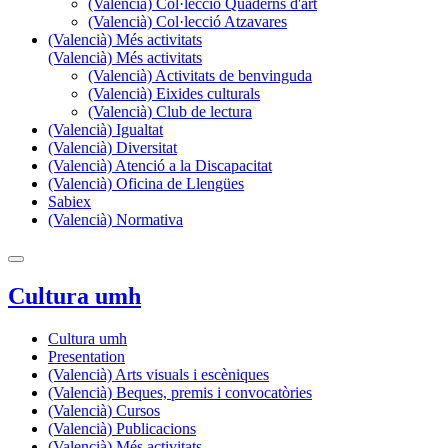
(Valencià) Col·lecció Quaderns d'art
(Valencià) Col·lecció Atzavares
(Valencià) Més activitats
(Valencià) Més activitats
(Valencià) Activitats de benvinguda
(Valencià) Eixides culturals
(Valencià) Club de lectura
(Valencià) Igualtat
(Valencià) Diversitat
(Valencià) Atenció a la Discapacitat
(Valencià) Oficina de Llengües
Sabiex
(Valencià) Normativa
Cultura umh
Cultura umh
Presentation
(Valencià) Arts visuals i escèniques
(Valencià) Beques, premis i convocatòries
(Valencià) Cursos
(Valencià) Publicacions
(Valencià) Més activitats