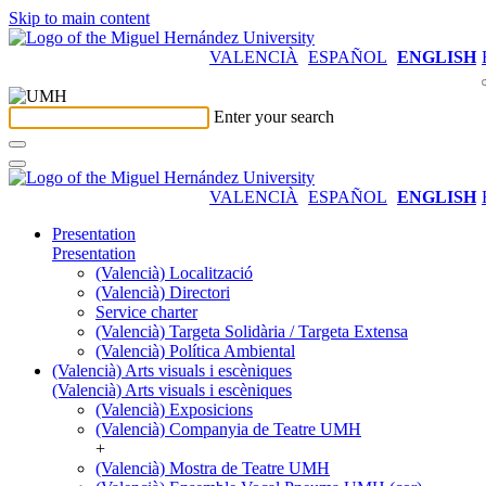
Skip to main content
VALENCIÀ
ESPAÑOL
ENGLISH
Enter your search
VALENCIÀ
ESPAÑOL
ENGLISH
Presentation
Presentation
(Valencià) Localització
(Valencià) Directori
Service charter
(Valencià) Targeta Solidària / Targeta Extensa
(Valencià) Política Ambiental
(Valencià) Arts visuals i escèniques
(Valencià) Arts visuals i escèniques
(Valencià) Exposicions
(Valencià) Companyia de Teatre UMH
+
(Valencià) Mostra de Teatre UMH