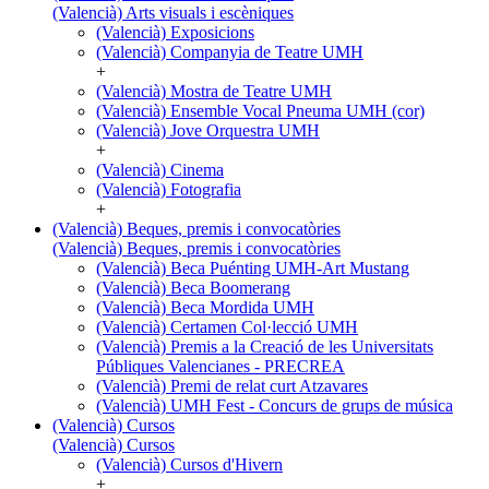
(Valencià) Arts visuals i escèniques
(Valencià) Exposicions
(Valencià) Companyia de Teatre UMH
+
(Valencià) Mostra de Teatre UMH
(Valencià) Ensemble Vocal Pneuma UMH (cor)
(Valencià) Jove Orquestra UMH
+
(Valencià) Cinema
(Valencià) Fotografia
+
(Valencià) Beques, premis i convocatòries
(Valencià) Beques, premis i convocatòries
(Valencià) Beca Puénting UMH-Art Mustang
(Valencià) Beca Boomerang
(Valencià) Beca Mordida UMH
(Valencià) Certamen Col·lecció UMH
(Valencià) Premis a la Creació de les Universitats
Públiques Valencianes - PRECREA
(Valencià) Premi de relat curt Atzavares
(Valencià) UMH Fest - Concurs de grups de música
(Valencià) Cursos
(Valencià) Cursos
(Valencià) Cursos d'Hivern
+