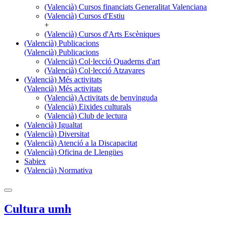
(Valencià) Cursos financiats Generalitat Valenciana
(Valencià) Cursos d'Estiu
+
(Valencià) Cursos d'Arts Escèniques
(Valencià) Publicacions
(Valencià) Publicacions
(Valencià) Col·lecció Quaderns d'art
(Valencià) Col·lecció Atzavares
(Valencià) Més activitats
(Valencià) Més activitats
(Valencià) Activitats de benvinguda
(Valencià) Eixides culturals
(Valencià) Club de lectura
(Valencià) Igualtat
(Valencià) Diversitat
(Valencià) Atenció a la Discapacitat
(Valencià) Oficina de Llengües
Sabiex
(Valencià) Normativa
Cultura umh