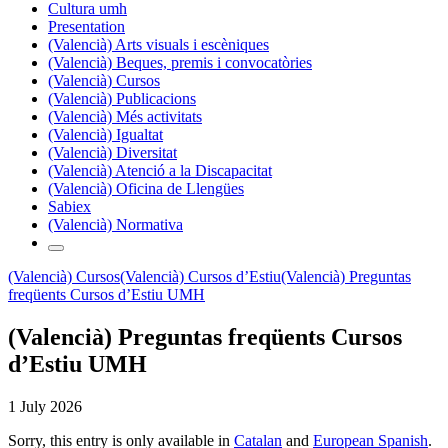
Cultura umh
Presentation
(Valencià) Arts visuals i escèniques
(Valencià) Beques, premis i convocatòries
(Valencià) Cursos
(Valencià) Publicacions
(Valencià) Més activitats
(Valencià) Igualtat
(Valencià) Diversitat
(Valencià) Atenció a la Discapacitat
(Valencià) Oficina de Llengües
Sabiex
(Valencià) Normativa
(Valencià) Cursos
(Valencià) Cursos d’Estiu
(Valencià) Preguntas
freqüents Cursos d’Estiu UMH
(Valencià) Preguntas freqüents Cursos
d’Estiu UMH
1 July 2026
Sorry, this entry is only available in
Catalan
and
European Spanish
.