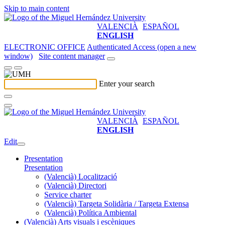
Skip to main content
VALENCIÀ
ESPAÑOL
ENGLISH
ELECTRONIC OFFICE
Authenticated Access (open a new
window)
Site content manager
Enter your search
VALENCIÀ
ESPAÑOL
ENGLISH
Edit
Presentation
Presentation
(Valencià) Localització
(Valencià) Directori
Service charter
(Valencià) Targeta Solidària / Targeta Extensa
(Valencià) Política Ambiental
(Valencià) Arts visuals i escèniques