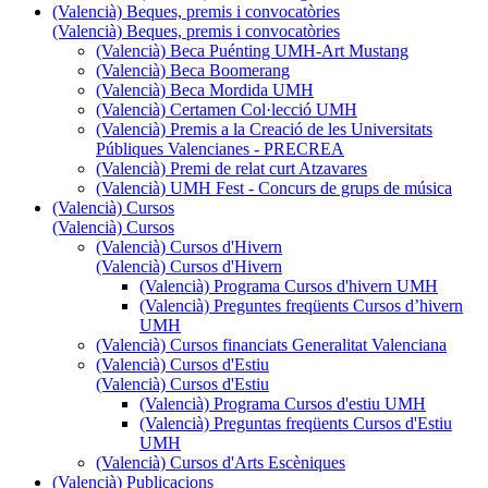
(Valencià) Beques, premis i convocatòries
(Valencià) Beques, premis i convocatòries
(Valencià) Beca Puénting UMH-Art Mustang
(Valencià) Beca Boomerang
(Valencià) Beca Mordida UMH
(Valencià) Certamen Col·lecció UMH
(Valencià) Premis a la Creació de les Universitats
Públiques Valencianes - PRECREA
(Valencià) Premi de relat curt Atzavares
(Valencià) UMH Fest - Concurs de grups de música
(Valencià) Cursos
(Valencià) Cursos
(Valencià) Cursos d'Hivern
(Valencià) Cursos d'Hivern
(Valencià) Programa Cursos d'hivern UMH
(Valencià) Preguntes freqüents Cursos d’hivern
UMH
(Valencià) Cursos financiats Generalitat Valenciana
(Valencià) Cursos d'Estiu
(Valencià) Cursos d'Estiu
(Valencià) Programa Cursos d'estiu UMH
(Valencià) Preguntas freqüents Cursos d'Estiu
UMH
(Valencià) Cursos d'Arts Escèniques
(Valencià) Publicacions