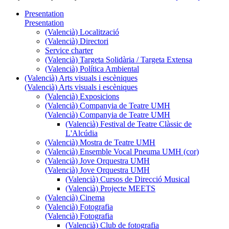
Presentation
Presentation
(Valencià) Localització
(Valencià) Directori
Service charter
(Valencià) Targeta Solidària / Targeta Extensa
(Valencià) Política Ambiental
(Valencià) Arts visuals i escèniques
(Valencià) Arts visuals i escèniques
(Valencià) Exposicions
(Valencià) Companyia de Teatre UMH
(Valencià) Companyia de Teatre UMH
(Valencià) Festival de Teatre Clàssic de
L'Alcúdia
(Valencià) Mostra de Teatre UMH
(Valencià) Ensemble Vocal Pneuma UMH (cor)
(Valencià) Jove Orquestra UMH
(Valencià) Jove Orquestra UMH
(Valencià) Cursos de Direcció Musical
(Valencià) Projecte MEETS
(Valencià) Cinema
(Valencià) Fotografia
(Valencià) Fotografia
(Valencià) Club de fotografia