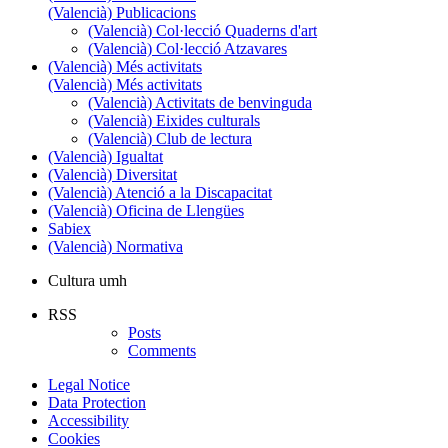
(Valencià) Publicacions
(Valencià) Col·lecció Quaderns d'art
(Valencià) Col·lecció Atzavares
(Valencià) Més activitats
(Valencià) Més activitats
(Valencià) Activitats de benvinguda
(Valencià) Eixides culturals
(Valencià) Club de lectura
(Valencià) Igualtat
(Valencià) Diversitat
(Valencià) Atenció a la Discapacitat
(Valencià) Oficina de Llengües
Sabiex
(Valencià) Normativa
Cultura umh
RSS
Posts
Comments
Legal Notice
Data Protection
Accessibility
Cookies