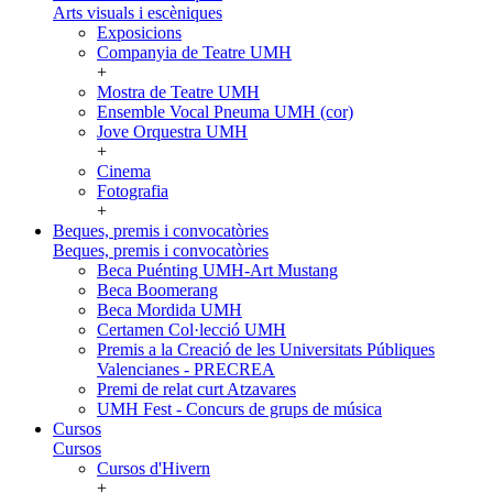
Arts visuals i escèniques
Exposicions
Companyia de Teatre UMH
+
Mostra de Teatre UMH
Ensemble Vocal Pneuma UMH (cor)
Jove Orquestra UMH
+
Cinema
Fotografia
+
Beques, premis i convocatòries
Beques, premis i convocatòries
Beca Puénting UMH-Art Mustang
Beca Boomerang
Beca Mordida UMH
Certamen Col·lecció UMH
Premis a la Creació de les Universitats Públiques
Valencianes - PRECREA
Premi de relat curt Atzavares
UMH Fest - Concurs de grups de música
Cursos
Cursos
Cursos d'Hivern
+