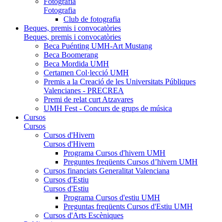
Fotografia
Fotografia
Club de fotografia
Beques, premis i convocatòries
Beques, premis i convocatòries
Beca Puénting UMH-Art Mustang
Beca Boomerang
Beca Mordida UMH
Certamen Col·lecció UMH
Premis a la Creació de les Universitats Públiques
Valencianes - PRECREA
Premi de relat curt Atzavares
UMH Fest - Concurs de grups de música
Cursos
Cursos
Cursos d'Hivern
Cursos d'Hivern
Programa Cursos d'hivern UMH
Preguntes freqüents Cursos d’hivern UMH
Cursos financiats Generalitat Valenciana
Cursos d'Estiu
Cursos d'Estiu
Programa Cursos d'estiu UMH
Preguntas freqüents Cursos d'Estiu UMH
Cursos d'Arts Escèniques