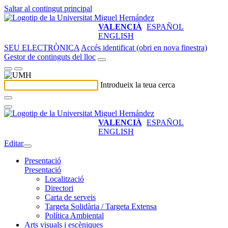
Saltar al contingut principal
VALENCIÀ
ESPAÑOL
ENGLISH
SEU ELECTRÒNICA
Accés identificat (obri en nova finestra)
Gestor de continguts del lloc
Introdueix la teua cerca
VALENCIÀ
ESPAÑOL
ENGLISH
Editar
Presentació
Presentació
Localització
Directori
Carta de serveis
Targeta Solidària / Targeta Extensa
Política Ambiental
Arts visuals i escèniques