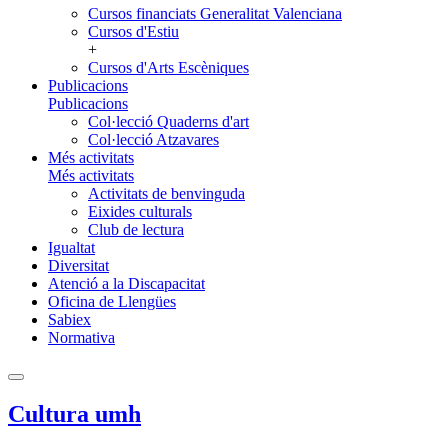
Cursos financiats Generalitat Valenciana
Cursos d'Estiu
+
Cursos d'Arts Escèniques
Publicacions
Publicacions
Col·lecció Quaderns d'art
Col·lecció Atzavares
Més activitats
Més activitats
Activitats de benvinguda
Eixides culturals
Club de lectura
Igualtat
Diversitat
Atenció a la Discapacitat
Oficina de Llengües
Sabiex
Normativa
Cultura umh