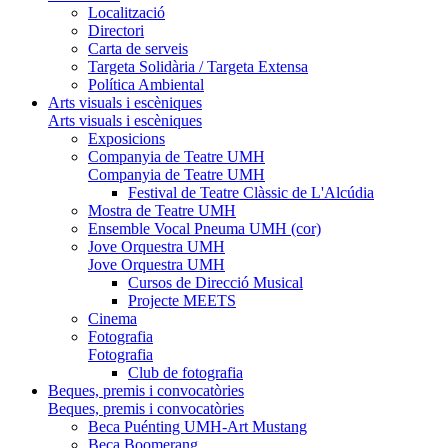
Localització
Directori
Carta de serveis
Targeta Solidària / Targeta Extensa
Política Ambiental
Arts visuals i escèniques
Arts visuals i escèniques
Exposicions
Companyia de Teatre UMH
Companyia de Teatre UMH
Festival de Teatre Clàssic de L'Alcúdia
Mostra de Teatre UMH
Ensemble Vocal Pneuma UMH (cor)
Jove Orquestra UMH
Jove Orquestra UMH
Cursos de Direcció Musical
Projecte MEETS
Cinema
Fotografia
Fotografia
Club de fotografia
Beques, premis i convocatòries
Beques, premis i convocatòries
Beca Puénting UMH-Art Mustang
Beca Boomerang