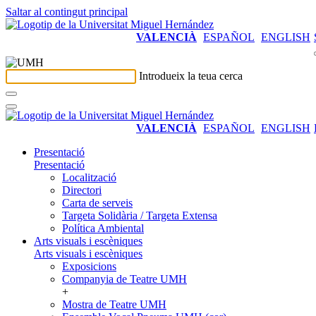
Saltar al contingut principal
VALENCIÀ
ESPAÑOL
ENGLISH
Introdueix la teua cerca
VALENCIÀ
ESPAÑOL
ENGLISH
Presentació
Presentació
Localització
Directori
Carta de serveis
Targeta Solidària / Targeta Extensa
Política Ambiental
Arts visuals i escèniques
Arts visuals i escèniques
Exposicions
Companyia de Teatre UMH
+
Mostra de Teatre UMH