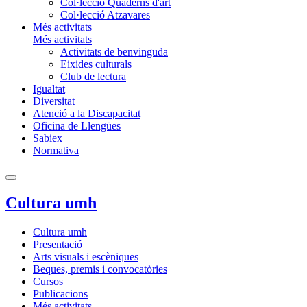
Col·lecció Quaderns d'art
Col·lecció Atzavares
Més activitats
Més activitats
Activitats de benvinguda
Eixides culturals
Club de lectura
Igualtat
Diversitat
Atenció a la Discapacitat
Oficina de Llengües
Sabiex
Normativa
Cultura umh
Cultura umh
Presentació
Arts visuals i escèniques
Beques, premis i convocatòries
Cursos
Publicacions
Més activitats