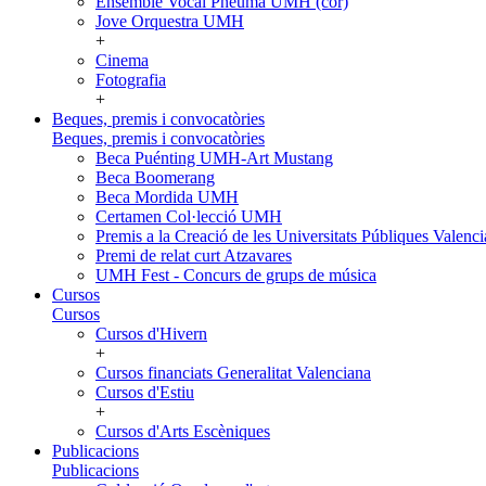
Ensemble Vocal Pneuma UMH (cor)
Jove Orquestra UMH
+
Cinema
Fotografia
+
Beques, premis i convocatòries
Beques, premis i convocatòries
Beca Puénting UMH-Art Mustang
Beca Boomerang
Beca Mordida UMH
Certamen Col·lecció UMH
Premis a la Creació de les Universitats Públiques Vale
Premi de relat curt Atzavares
UMH Fest - Concurs de grups de música
Cursos
Cursos
Cursos d'Hivern
+
Cursos financiats Generalitat Valenciana
Cursos d'Estiu
+
Cursos d'Arts Escèniques
Publicacions
Publicacions