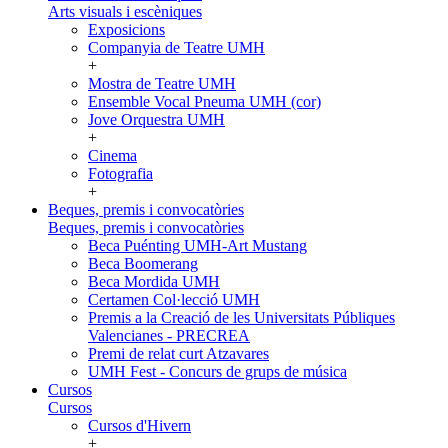
Arts visuals i escèniques
Exposicions
Companyia de Teatre UMH
+
Mostra de Teatre UMH
Ensemble Vocal Pneuma UMH (cor)
Jove Orquestra UMH
+
Cinema
Fotografia
+
Beques, premis i convocatòries
Beques, premis i convocatòries
Beca Puénting UMH-Art Mustang
Beca Boomerang
Beca Mordida UMH
Certamen Col·lecció UMH
Premis a la Creació de les Universitats Públiques
Valencianes - PRECREA
Premi de relat curt Atzavares
UMH Fest - Concurs de grups de música
Cursos
Cursos
Cursos d'Hivern
+