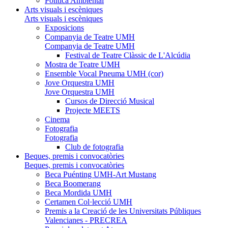
Política Ambiental
Arts visuals i escèniques
Arts visuals i escèniques
Exposicions
Companyia de Teatre UMH
Companyia de Teatre UMH
Festival de Teatre Clàssic de L'Alcúdia
Mostra de Teatre UMH
Ensemble Vocal Pneuma UMH (cor)
Jove Orquestra UMH
Jove Orquestra UMH
Cursos de Direcció Musical
Projecte MEETS
Cinema
Fotografia
Fotografia
Club de fotografia
Beques, premis i convocatòries
Beques, premis i convocatòries
Beca Puénting UMH-Art Mustang
Beca Boomerang
Beca Mordida UMH
Certamen Col·lecció UMH
Premis a la Creació de les Universitats Públiques
Valencianes - PRECREA