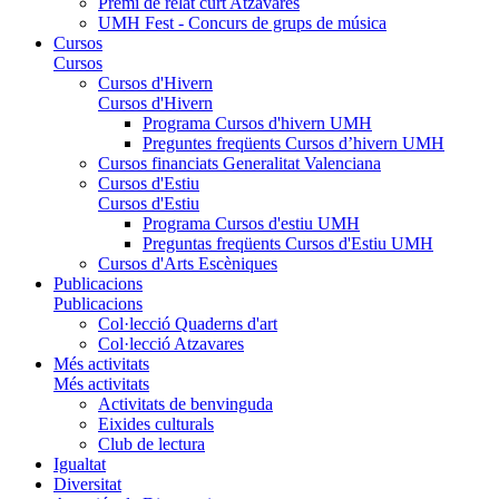
Premi de relat curt Atzavares
UMH Fest - Concurs de grups de música
Cursos
Cursos
Cursos d'Hivern
Cursos d'Hivern
Programa Cursos d'hivern UMH
Preguntes freqüents Cursos d’hivern UMH
Cursos financiats Generalitat Valenciana
Cursos d'Estiu
Cursos d'Estiu
Programa Cursos d'estiu UMH
Preguntas freqüents Cursos d'Estiu UMH
Cursos d'Arts Escèniques
Publicacions
Publicacions
Col·lecció Quaderns d'art
Col·lecció Atzavares
Més activitats
Més activitats
Activitats de benvinguda
Eixides culturals
Club de lectura
Igualtat
Diversitat