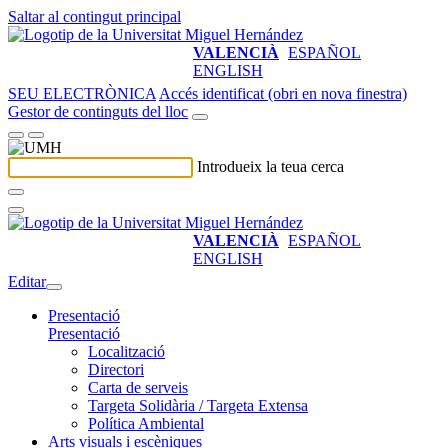
Saltar al contingut principal
VALENCIÀ
ESPAÑOL
ENGLISH
SEU ELECTRÒNICA
Accés identificat (obri en nova finestra)
Gestor de continguts del lloc
Introdueix la teua cerca
VALENCIÀ
ESPAÑOL
ENGLISH
Editar
Presentació
Presentació
Localització
Directori
Carta de serveis
Targeta Solidària / Targeta Extensa
Política Ambiental
Arts visuals i escèniques