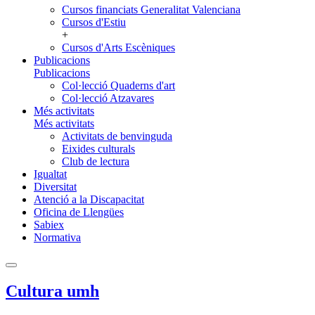
Cursos financiats Generalitat Valenciana
Cursos d'Estiu
+
Cursos d'Arts Escèniques
Publicacions
Publicacions
Col·lecció Quaderns d'art
Col·lecció Atzavares
Més activitats
Més activitats
Activitats de benvinguda
Eixides culturals
Club de lectura
Igualtat
Diversitat
Atenció a la Discapacitat
Oficina de Llengües
Sabiex
Normativa
Cultura umh