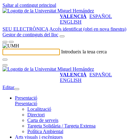
Saltar al contingut principal
VALENCIÀ
ESPAÑOL
ENGLISH
SEU ELECTRÒNICA
Accés identificat (obri en nova finestra)
Gestor de continguts del lloc
Introdueix la teua cerca
VALENCIÀ
ESPAÑOL
ENGLISH
Editar
Presentació
Presentació
Localització
Directori
Carta de serveis
Targeta Solidària / Targeta Extensa
Política Ambiental
Arts visuals i escèniques