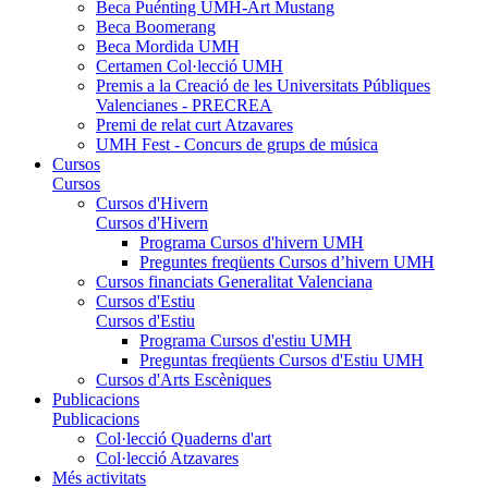
Beca Puénting UMH-Art Mustang
Beca Boomerang
Beca Mordida UMH
Certamen Col·lecció UMH
Premis a la Creació de les Universitats Públiques
Valencianes - PRECREA
Premi de relat curt Atzavares
UMH Fest - Concurs de grups de música
Cursos
Cursos
Cursos d'Hivern
Cursos d'Hivern
Programa Cursos d'hivern UMH
Preguntes freqüents Cursos d’hivern UMH
Cursos financiats Generalitat Valenciana
Cursos d'Estiu
Cursos d'Estiu
Programa Cursos d'estiu UMH
Preguntas freqüents Cursos d'Estiu UMH
Cursos d'Arts Escèniques
Publicacions
Publicacions
Col·lecció Quaderns d'art
Col·lecció Atzavares
Més activitats