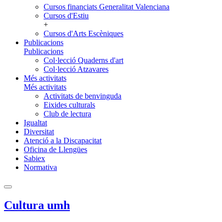
Cursos financiats Generalitat Valenciana
Cursos d'Estiu
+
Cursos d'Arts Escèniques
Publicacions
Publicacions
Col·lecció Quaderns d'art
Col·lecció Atzavares
Més activitats
Més activitats
Activitats de benvinguda
Eixides culturals
Club de lectura
Igualtat
Diversitat
Atenció a la Discapacitat
Oficina de Llengües
Sabiex
Normativa
Cultura umh