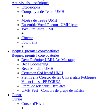
Arts visuals i escèniques
Exposicions
Companyia de Teatre UMH
+
Mostra de Teatre UMH
Ensemble Vocal Pneuma UMH (cor)
Jove Orquestra UMH
+
Cinema
Fotografia
+
Beques, premis i convocatòries
Beques, premis i convocatòries
Beca Puénting UMH-Art Mustang
Beca Boomerang
Beca Mordida UMH
Certamen Col·lecció UMH
Premis a la Creació de les Universitats Públiques
Valencianes - PRECREA
Premi de relat curt Atzavares
UMH Fest - Concurs de grups de música
Cursos
Cursos
Cursos d'Hivern
+