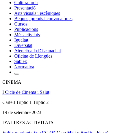
Cultura umh
Presentació
Arts visuals i escèniques
Beques, premis i convocatòries
Cursos
Publicacions
Més activitats
Igualtat
Diversitat
Atenció a la Discapacitat
Oficina de Llengües
Sabiex
Normativa
CINEMA
I Cicle de Cinema i Salut
Cartell Triptic 1 Triptic 2
19 de setembre 2023
D'ALTRES ACTIVITATS
Vols ser voluntari de CC ONG en Mali o Burkina Faso?