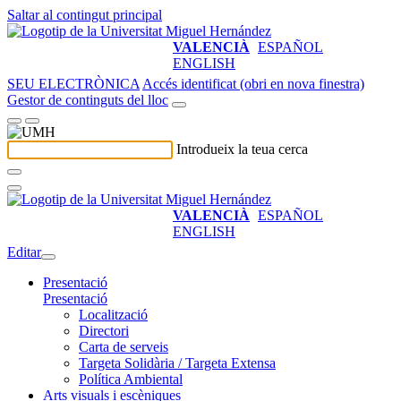
Saltar al contingut principal
VALENCIÀ
ESPAÑOL
ENGLISH
SEU ELECTRÒNICA
Accés identificat (obri en nova finestra)
Gestor de continguts del lloc
Introdueix la teua cerca
VALENCIÀ
ESPAÑOL
ENGLISH
Editar
Presentació
Presentació
Localització
Directori
Carta de serveis
Targeta Solidària / Targeta Extensa
Política Ambiental
Arts visuals i escèniques