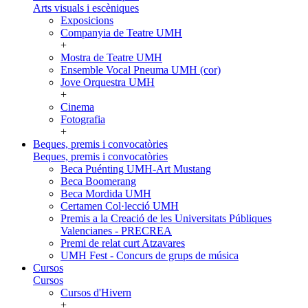
Arts visuals i escèniques
Exposicions
Companyia de Teatre UMH
+
Mostra de Teatre UMH
Ensemble Vocal Pneuma UMH (cor)
Jove Orquestra UMH
+
Cinema
Fotografia
+
Beques, premis i convocatòries
Beques, premis i convocatòries
Beca Puénting UMH-Art Mustang
Beca Boomerang
Beca Mordida UMH
Certamen Col·lecció UMH
Premis a la Creació de les Universitats Públiques
Valencianes - PRECREA
Premi de relat curt Atzavares
UMH Fest - Concurs de grups de música
Cursos
Cursos
Cursos d'Hivern
+