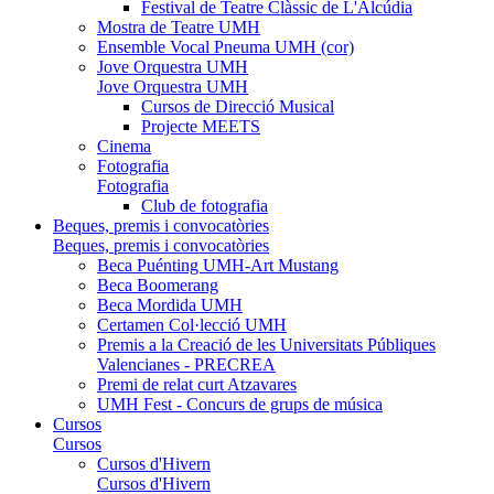
Festival de Teatre Clàssic de L'Alcúdia
Mostra de Teatre UMH
Ensemble Vocal Pneuma UMH (cor)
Jove Orquestra UMH
Jove Orquestra UMH
Cursos de Direcció Musical
Projecte MEETS
Cinema
Fotografia
Fotografia
Club de fotografia
Beques, premis i convocatòries
Beques, premis i convocatòries
Beca Puénting UMH-Art Mustang
Beca Boomerang
Beca Mordida UMH
Certamen Col·lecció UMH
Premis a la Creació de les Universitats Públiques
Valencianes - PRECREA
Premi de relat curt Atzavares
UMH Fest - Concurs de grups de música
Cursos
Cursos
Cursos d'Hivern
Cursos d'Hivern