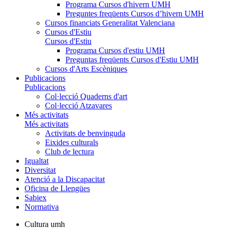
Programa Cursos d'hivern UMH
Preguntes freqüents Cursos d’hivern UMH
Cursos financiats Generalitat Valenciana
Cursos d'Estiu
Cursos d'Estiu
Programa Cursos d'estiu UMH
Preguntas freqüents Cursos d'Estiu UMH
Cursos d'Arts Escèniques
Publicacions
Publicacions
Col·lecció Quaderns d'art
Col·lecció Atzavares
Més activitats
Més activitats
Activitats de benvinguda
Eixides culturals
Club de lectura
Igualtat
Diversitat
Atenció a la Discapacitat
Oficina de Llengües
Sabiex
Normativa
Cultura umh