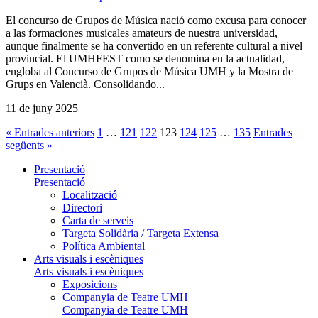
El concurso de Grupos de Música nació como excusa para conocer
a las formaciones musicales amateurs de nuestra universidad,
aunque finalmente se ha convertido en un referente cultural a nivel
provincial. El UMHFEST como se denomina en la actualidad,
engloba al Concurso de Grupos de Música UMH y la Mostra de
Grups en Valencià. Consolidando...
11 de juny 2025
« Entrades anteriors
1
…
121
122
123
124
125
…
135
Entrades
següents »
Presentació
Presentació
Localització
Directori
Carta de serveis
Targeta Solidària / Targeta Extensa
Política Ambiental
Arts visuals i escèniques
Arts visuals i escèniques
Exposicions
Companyia de Teatre UMH
Companyia de Teatre UMH