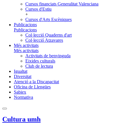
Cursos financiats Generalitat Valenciana
Cursos d'Estiu
+
Cursos d'Arts Escèniques
Publicacions
Publicacions
Col·lecció Quaderns d'art
Col·lecció Atzavares
Més activitats
Més activitats
Activitats de benvinguda
Eixides culturals
Club de lectura
Igualtat
Diversitat
Atenció a la Discapacitat
Oficina de Llengües
Sabiex
Normativa
Cultura umh