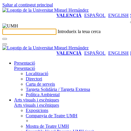
Saltar al contingut principal
VALENCIÀ
ESPAÑOL
ENGLISH
Introdueix la teua cerca
VALENCIÀ
ESPAÑOL
ENGLISH
Presentació
Presentació
Localització
Directori
Carta de serveis
Targeta Solidària / Targeta Extensa
Política Ambiental
Arts visuals i escèniques
Arts visuals i escèniques
Exposicions
Companyia de Teatre UMH
+
Mostra de Teatre UMH