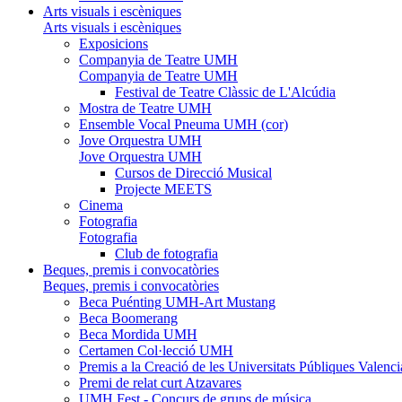
Arts visuals i escèniques
Arts visuals i escèniques
Exposicions
Companyia de Teatre UMH
Companyia de Teatre UMH
Festival de Teatre Clàssic de L'Alcúdia
Mostra de Teatre UMH
Ensemble Vocal Pneuma UMH (cor)
Jove Orquestra UMH
Jove Orquestra UMH
Cursos de Direcció Musical
Projecte MEETS
Cinema
Fotografia
Fotografia
Club de fotografia
Beques, premis i convocatòries
Beques, premis i convocatòries
Beca Puénting UMH-Art Mustang
Beca Boomerang
Beca Mordida UMH
Certamen Col·lecció UMH
Premis a la Creació de les Universitats Públiques Vale
Premi de relat curt Atzavares
UMH Fest - Concurs de grups de música