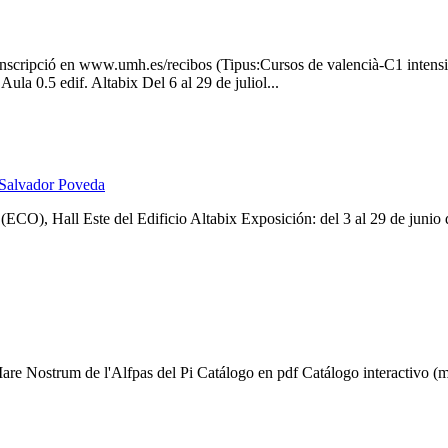
. Inscripció en www.umh.es/recibos (Tipus:Cursos de valencià-C1 intensiu
a 0.5 edif. Altabix Del 6 al 29 de juliol...
e Salvador Poveda
 (ECO), Hall Este del Edificio Altabix Exposición: del 3 al 29 de jun
re Nostrum de l'Alfpas del Pi Catálogo en pdf Catálogo interactivo 