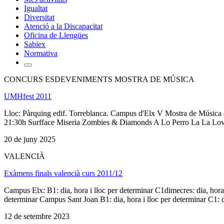
Igualtat
Diversitat
Atenció a la Discapacitat
Oficina de Llengües
Sabiex
Normativa
CONCURS ESDEVENIMENTS MOSTRA DE MÚSICA
UMHfest 2011
Lloc: Pàrquing edif. Torreblanca. Campus d'Elx V Mostra de Música e
21:30h Surfface Miseria Zombies & Diamonds A Lo Perro La La Love
20 de juny 2025
VALENCIÀ
Exàmens finals valencià curs 2011/12
Campus Elx: B1: dia, hora i lloc per determinar C1dimecres: dia, hora i 
determinar Campus Sant Joan B1: dia, hora i lloc per determinar C1: dia
12 de setembre 2023