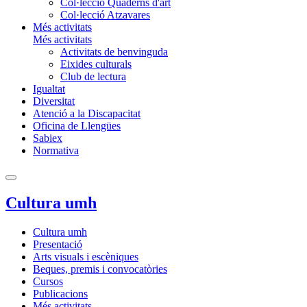
Col·lecció Quaderns d'art
Col·lecció Atzavares
Més activitats
Més activitats
Activitats de benvinguda
Eixides culturals
Club de lectura
Igualtat
Diversitat
Atenció a la Discapacitat
Oficina de Llengües
Sabiex
Normativa
Cultura umh
Cultura umh
Presentació
Arts visuals i escèniques
Beques, premis i convocatòries
Cursos
Publicacions
Més activitats