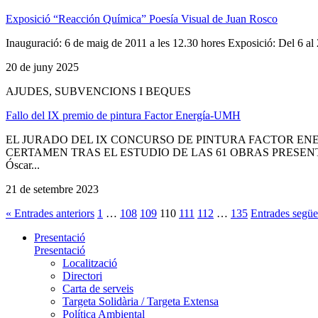
Exposició “Reacción Química” Poesía Visual de Juan Rosco
Inauguració: 6 de maig de 2011 a les 12.30 hores Exposició: Del 6 al
20 de juny 2025
AJUDES, SUBVENCIONS I BEQUES
Fallo del IX premio de pintura Factor Energía-UMH
EL JURADO DEL IX CONCURSO DE PINTURA FACTOR ENE
CERTAMEN TRAS EL ESTUDIO DE LAS 61 OBRAS PRESENTADAS AL 
Óscar...
21 de setembre 2023
« Entrades anteriors
1
…
108
109
110
111
112
…
135
Entrades següe
Presentació
Presentació
Localització
Directori
Carta de serveis
Targeta Solidària / Targeta Extensa
Política Ambiental