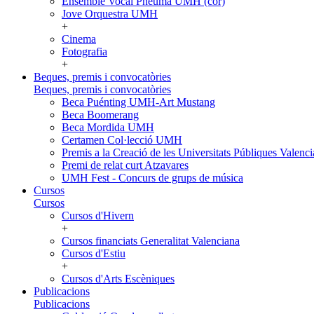
Ensemble Vocal Pneuma UMH (cor)
Jove Orquestra UMH
+
Cinema
Fotografia
+
Beques, premis i convocatòries
Beques, premis i convocatòries
Beca Puénting UMH-Art Mustang
Beca Boomerang
Beca Mordida UMH
Certamen Col·lecció UMH
Premis a la Creació de les Universitats Públiques Vale
Premi de relat curt Atzavares
UMH Fest - Concurs de grups de música
Cursos
Cursos
Cursos d'Hivern
+
Cursos financiats Generalitat Valenciana
Cursos d'Estiu
+
Cursos d'Arts Escèniques
Publicacions
Publicacions