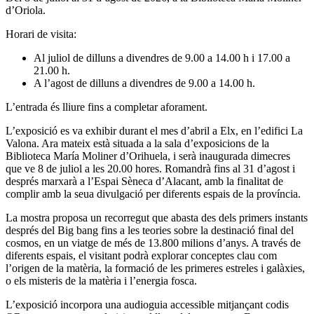
d’Oriola.
Horari de visita:
Al juliol de dilluns a divendres de 9.00 a 14.00 h i 17.00 a
21.00 h.
A l’agost de dilluns a divendres de 9.00 a 14.00 h.
L’entrada és lliure fins a completar aforament.
L’exposició es va exhibir durant el mes d’abril a Elx, en l’edifici La
Valona. Ara mateix està situada a la sala d’exposicions de la
Biblioteca María Moliner d’Orihuela, i serà inaugurada dimecres
que ve 8 de juliol a les 20.00 hores. Romandrà fins al 31 d’agost i
després marxarà a l’Espai Sèneca d’Alacant, amb la finalitat de
complir amb la seua divulgació per diferents espais de la província.
La mostra proposa un recorregut que abasta des dels primers instants
després del Big bang fins a les teories sobre la destinació final del
cosmos, en un viatge de més de 13.800 milions d’anys. A través de
diferents espais, el visitant podrà explorar conceptes clau com
l’origen de la matèria, la formació de les primeres estreles i galàxies,
o els misteris de la matèria i l’energia fosca.
L’exposició incorpora una audioguia accessible mitjançant codis