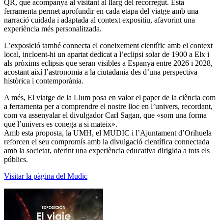
QR, que acompanya al visitant al llarg del recorregut. Esta
ferramenta permet aprofundir en cada etapa del viatge amb una
narració cuidada i adaptada al context expositiu, afavorint una
experiència més personalitzada.
L’exposició també connecta el coneixement científic amb el context
local, incloent-hi un apartat dedicat a l’eclipsi solar de 1900 a Elx i
als pròxims eclipsis que seran visibles a Espanya entre 2026 i 2028,
acostant així l’astronomia a la ciutadania des d’una perspectiva
històrica i contemporània.
A més, El viatge de la Llum posa en valor el paper de la ciència com
a ferramenta per a comprendre el nostre lloc en l’univers, recordant,
com va assenyalar el divulgador Carl Sagan, que «som una forma
que l’univers es conega a si mateix».
Amb esta proposta, la UMH, el MUDIC i l’Ajuntament d’Orihuela
reforcen el seu compromís amb la divulgació científica connectada
amb la societat, oferint una experiència educativa dirigida a tots els
públics.
Visitar la pàgina del Mudic