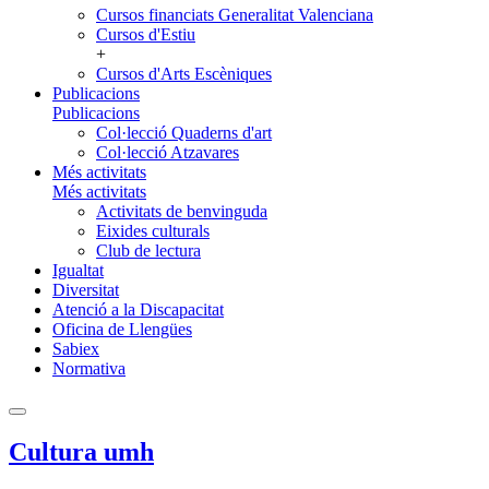
Cursos financiats Generalitat Valenciana
Cursos d'Estiu
+
Cursos d'Arts Escèniques
Publicacions
Publicacions
Col·lecció Quaderns d'art
Col·lecció Atzavares
Més activitats
Més activitats
Activitats de benvinguda
Eixides culturals
Club de lectura
Igualtat
Diversitat
Atenció a la Discapacitat
Oficina de Llengües
Sabiex
Normativa
Cultura umh