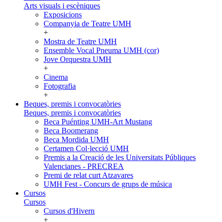
Arts visuals i escèniques
Exposicions
Companyia de Teatre UMH
+
Mostra de Teatre UMH
Ensemble Vocal Pneuma UMH (cor)
Jove Orquestra UMH
+
Cinema
Fotografia
+
Beques, premis i convocatòries
Beques, premis i convocatòries
Beca Puénting UMH-Art Mustang
Beca Boomerang
Beca Mordida UMH
Certamen Col·lecció UMH
Premis a la Creació de les Universitats Públiques
Valencianes - PRECREA
Premi de relat curt Atzavares
UMH Fest - Concurs de grups de música
Cursos
Cursos
Cursos d'Hivern
+