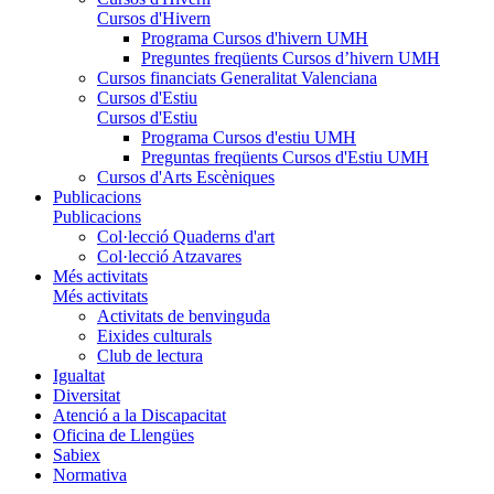
Cursos d'Hivern
Programa Cursos d'hivern UMH
Preguntes freqüents Cursos d’hivern UMH
Cursos financiats Generalitat Valenciana
Cursos d'Estiu
Cursos d'Estiu
Programa Cursos d'estiu UMH
Preguntas freqüents Cursos d'Estiu UMH
Cursos d'Arts Escèniques
Publicacions
Publicacions
Col·lecció Quaderns d'art
Col·lecció Atzavares
Més activitats
Més activitats
Activitats de benvinguda
Eixides culturals
Club de lectura
Igualtat
Diversitat
Atenció a la Discapacitat
Oficina de Llengües
Sabiex
Normativa