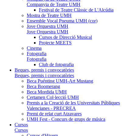
Companyia de Teatre UMH
Festival de Teatre Clàssic de L'Alcúdia
Mostra de Teatre UMH
Ensemble Vocal Pneuma UMH (cor)
Jove Orquestra UMH
Jove Orquestra UMH
Cursos de Direcció Musical
Projecte MEETS
Cinema
Fotografia
Fotografia
Club de fotografia
Beques, premis i convocatòries
Beques, premis i convocatòries
Beca Puénting UMH-Art Mustang
Beca Boomerang
Beca Mordida UMH
Certamen Col·lecció UMH
Premis a la Creació de les Universitats Públiques
Valencianes - PRECREA
Premi de relat curt Atzavares
UMH Fest - Concurs de grups de música
Cursos
Cursos
Cursos d'Hivern