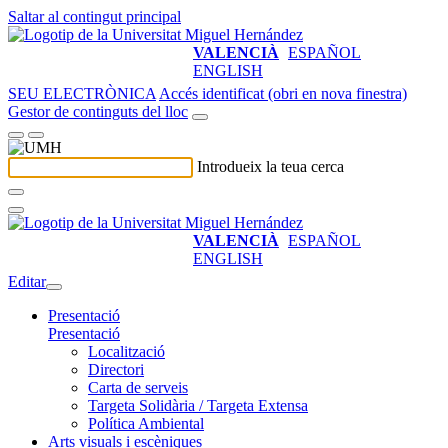
Saltar al contingut principal
VALENCIÀ
ESPAÑOL
ENGLISH
SEU ELECTRÒNICA
Accés identificat (obri en nova finestra)
Gestor de continguts del lloc
Introdueix la teua cerca
VALENCIÀ
ESPAÑOL
ENGLISH
Editar
Presentació
Presentació
Localització
Directori
Carta de serveis
Targeta Solidària / Targeta Extensa
Política Ambiental
Arts visuals i escèniques