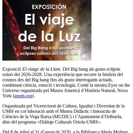
Exposició
El viatge de la Llum
. Del Big bang als grans eclipsis
solars del 2026-2028. Una experiència que recorre la història del
cosmos des del Big bang fins als grans interrogants actuals,
combinant ciència, emoció i tecnologia. Conté la mostra Eyes on the
Universe organitzada pel Museu Americà d’Història Natural, Nova
York (
amnh.org
).
Organitzada pel Vicerectorat de Cultura, Igualtat i Diversitat de la
UMH en col·laboració amb el Museu Didàctic i Interactiu de
Ciències de la Vega Baixa (MUDIC) i l’Ajuntament d’Orihuela,
dins del programa «Diàlegs Culturals Oriola-UMH».
Del 8 de juliol al 31 d’agost de 2026, a la Biblioteca María Moliner