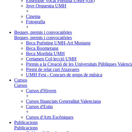
Ensemble Vocal Pneuma UMH (cor)
Jove Orquestra UMH
+
Cinema
Fotografia
+
Beques, premis i convocatòries
Beques, premis i convocatòries
Beca Puénting UMH-Art Mustang
Beca Boomerang
Beca Mordida UMH
Certamen Col·lecció UMH
Premis a la Creació de les Universitats Públiques Vale
Premi de relat curt Atzavares
UMH Fest - Concurs de grups de música
Cursos
Cursos
Cursos d'Hivern
+
Cursos financiats Generalitat Valenciana
Cursos d'Estiu
+
Cursos d'Arts Escèniques
Publicacions
Publicacions