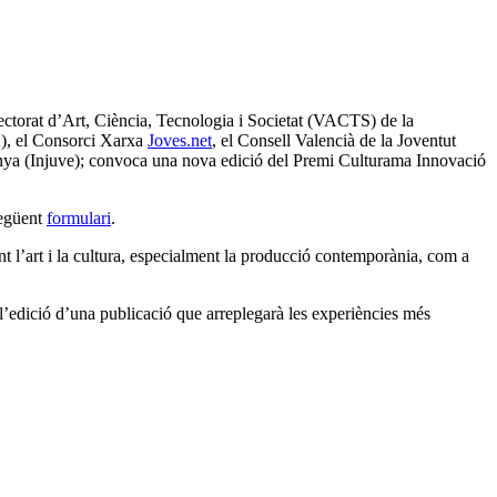
rectorat d’Art, Ciència, Tecnologia i Societat (VACTS) de la
H), el Consorci Xarxa
Joves.net
, el Consell Valencià de la Joventut
panya (Injuve); convoca una nova edició del Premi Culturama Innovació
següent
formulari
.
nt l’art i la cultura, especialment la producció contemporània, com a
 l’edició d’una publicació que arreplegarà les experiències més