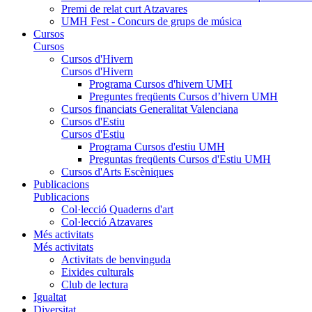
Premi de relat curt Atzavares
UMH Fest - Concurs de grups de música
Cursos
Cursos
Cursos d'Hivern
Cursos d'Hivern
Programa Cursos d'hivern UMH
Preguntes freqüents Cursos d’hivern UMH
Cursos financiats Generalitat Valenciana
Cursos d'Estiu
Cursos d'Estiu
Programa Cursos d'estiu UMH
Preguntas freqüents Cursos d'Estiu UMH
Cursos d'Arts Escèniques
Publicacions
Publicacions
Col·lecció Quaderns d'art
Col·lecció Atzavares
Més activitats
Més activitats
Activitats de benvinguda
Eixides culturals
Club de lectura
Igualtat
Diversitat