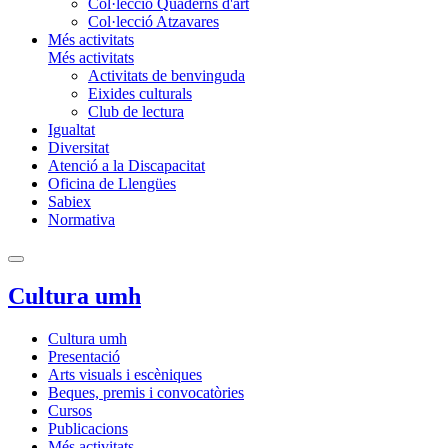
Col·lecció Quaderns d'art
Col·lecció Atzavares
Més activitats
Més activitats
Activitats de benvinguda
Eixides culturals
Club de lectura
Igualtat
Diversitat
Atenció a la Discapacitat
Oficina de Llengües
Sabiex
Normativa
Cultura umh
Cultura umh
Presentació
Arts visuals i escèniques
Beques, premis i convocatòries
Cursos
Publicacions
Més activitats