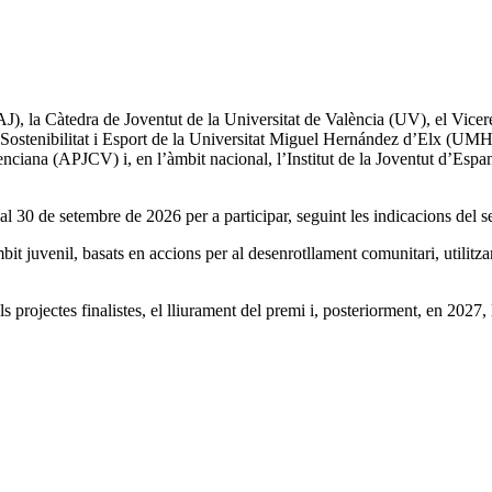
AJ), la Càtedra de Joventut de la Universitat de València (UV), el Vice
ó, Sostenibilitat i Esport de la Universitat Miguel Hernández d’Elx (UM
enciana (APJCV) i, en l’àmbit nacional, l’Institut de la Joventut d’Es
 al 30 de setembre de 2026 per a participar, seguint les indicacions del 
it juvenil, basats en accions per al desenrotllament comunitari, utilitza
projectes finalistes, el lliurament del premi i, posteriorment, en 2027,