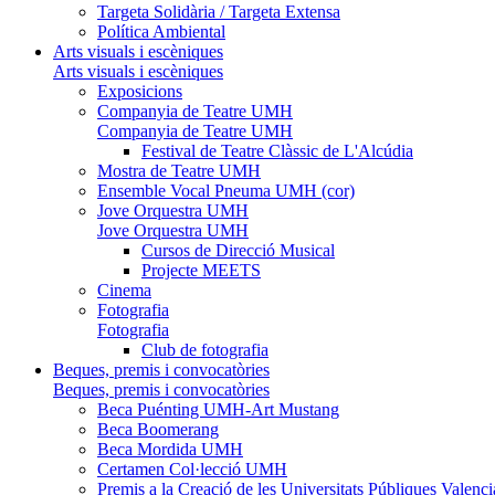
Targeta Solidària / Targeta Extensa
Política Ambiental
Arts visuals i escèniques
Arts visuals i escèniques
Exposicions
Companyia de Teatre UMH
Companyia de Teatre UMH
Festival de Teatre Clàssic de L'Alcúdia
Mostra de Teatre UMH
Ensemble Vocal Pneuma UMH (cor)
Jove Orquestra UMH
Jove Orquestra UMH
Cursos de Direcció Musical
Projecte MEETS
Cinema
Fotografia
Fotografia
Club de fotografia
Beques, premis i convocatòries
Beques, premis i convocatòries
Beca Puénting UMH-Art Mustang
Beca Boomerang
Beca Mordida UMH
Certamen Col·lecció UMH
Premis a la Creació de les Universitats Públiques Vale