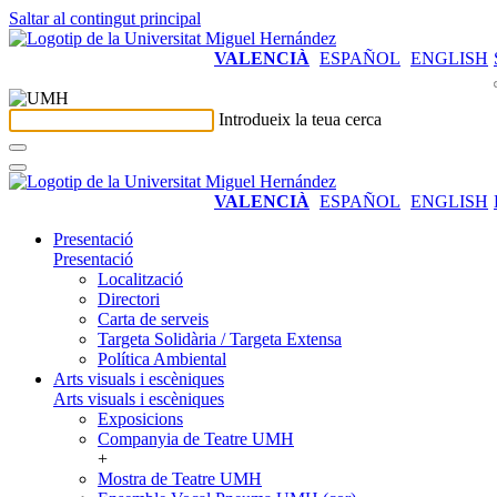
Saltar al contingut principal
VALENCIÀ
ESPAÑOL
ENGLISH
Introdueix la teua cerca
VALENCIÀ
ESPAÑOL
ENGLISH
Presentació
Presentació
Localització
Directori
Carta de serveis
Targeta Solidària / Targeta Extensa
Política Ambiental
Arts visuals i escèniques
Arts visuals i escèniques
Exposicions
Companyia de Teatre UMH
+
Mostra de Teatre UMH