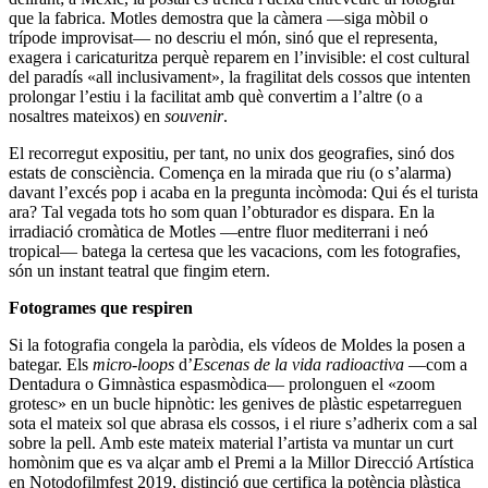
que la fabrica. Motles demostra que la càmera —siga mòbil o
trípode improvisat— no descriu el món, sinó que el representa,
exagera i caricaturitza perquè reparem en l’invisible: el cost cultural
del paradís «all inclusivament», la fragilitat dels cossos que intenten
prolongar l’estiu i la facilitat amb què convertim a l’altre (o a
nosaltres mateixos) en
souvenir
.
El recorregut expositiu, per tant, no unix dos geografies, sinó dos
estats de consciència. Comença en la mirada que riu (o s’alarma)
davant l’excés pop i acaba en la pregunta incòmoda: Qui és el turista
ara? Tal vegada tots ho som quan l’obturador es dispara. En la
irradiació cromàtica de Motles —entre fluor mediterrani i neó
tropical— batega la certesa que les vacacions, com les fotografies,
són un instant teatral que fingim etern.
Fotogrames que respiren
Si la fotografia congela la paròdia, els vídeos de Moldes la posen a
bategar. Els
micro-loops
d’
Escenas de la vida radioactiva
—com a
Dentadura o Gimnàstica espasmòdica— prolonguen el «zoom
grotesc» en un bucle hipnòtic: les genives de plàstic espetarreguen
sota el mateix sol que abrasa els cossos, i el riure s’adherix com a sal
sobre la pell. Amb este mateix material l’artista va muntar un curt
homònim que es va alçar amb el Premi a la Millor Direcció Artística
en Notodofilmfest 2019, distinció que certifica la potència plàstica