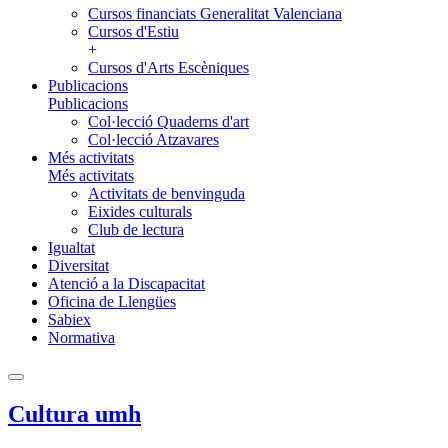
Cursos financiats Generalitat Valenciana
Cursos d'Estiu
+
Cursos d'Arts Escèniques
Publicacions
Publicacions
Col·lecció Quaderns d'art
Col·lecció Atzavares
Més activitats
Més activitats
Activitats de benvinguda
Eixides culturals
Club de lectura
Igualtat
Diversitat
Atenció a la Discapacitat
Oficina de Llengües
Sabiex
Normativa
Cultura umh