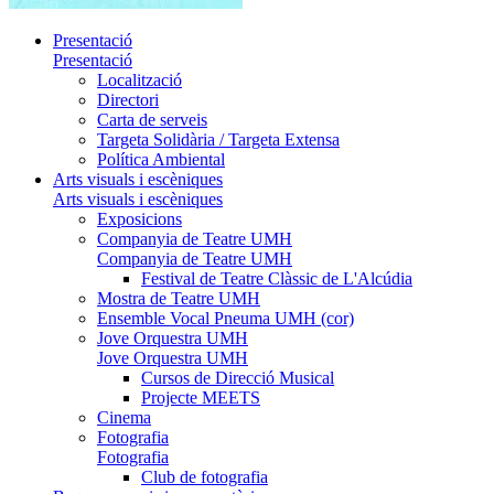
Presentació
Presentació
Localització
Directori
Carta de serveis
Targeta Solidària / Targeta Extensa
Política Ambiental
Arts visuals i escèniques
Arts visuals i escèniques
Exposicions
Companyia de Teatre UMH
Companyia de Teatre UMH
Festival de Teatre Clàssic de L'Alcúdia
Mostra de Teatre UMH
Ensemble Vocal Pneuma UMH (cor)
Jove Orquestra UMH
Jove Orquestra UMH
Cursos de Direcció Musical
Projecte MEETS
Cinema
Fotografia
Fotografia
Club de fotografia