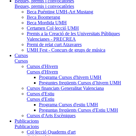
Beques, premis i convocatòries
Beques, premis i convocatòries
Beca Puénting UMH-Art Mustang
Beca Boomerang
Beca Mordida UMH
Certamen Col·lecció UMH
Premis a la Creació de les Universitats Públiques
Valencianes - PRECREA
Premi de relat curt Atzavares
UMH Fest - Concurs de grups de música
Cursos
Cursos
Cursos d'Hivern
Cursos d'Hivern
Programa Cursos d'hivern UMH
Preguntes freqüents Cursos d’hivern UMH
Cursos financiats Generalitat Valenciana
Cursos d'Estiu
Cursos d'Estiu
Programa Cursos d'estiu UMH
Preguntas freqüents Cursos d'Estiu UMH
Cursos d'Arts Escèniques
Publicacions
Publicacions
Col·lecció Quaderns d'art