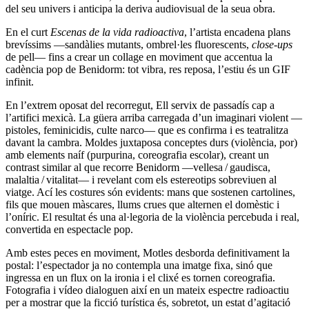
del seu univers i anticipa la deriva audiovisual de la seua obra.
En el curt
Escenas de la vida radioactiva
, l’artista encadena plans
brevíssims —sandàlies mutants, ombrel·les fluorescents,
close-ups
de pell— fins a crear un collage en moviment que accentua la
cadència pop de Benidorm: tot vibra, res reposa, l’estiu és un GIF
infinit.
En l’extrem oposat del recorregut, Ell servix de passadís cap a
l’artifici mexicà. La güera arriba carregada d’un imaginari violent —
pistoles, feminicidis, culte narco— que es confirma i es teatralitza
davant la cambra. Moldes juxtaposa conceptes durs (violència, por)
amb elements naíf (purpurina, coreografia escolar), creant un
contrast similar al que recorre Benidorm —vellesa / gaudisca,
malaltia / vitalitat— i revelant com els estereotips sobreviuen al
viatge. Ací les costures són evidents: mans que sostenen cartolines,
fils que mouen màscares, llums crues que alternen el domèstic i
l’oníric. El resultat és una al·legoria de la violència percebuda i real,
convertida en espectacle pop.
Amb estes peces en moviment, Motles desborda definitivament la
postal: l’espectador ja no contempla una imatge fixa, sinó que
ingressa en un flux on la ironia i el clixé es tornen coreografia.
Fotografia i vídeo dialoguen així en un mateix espectre radioactiu
per a mostrar que la ficció turística és, sobretot, un estat d’agitació