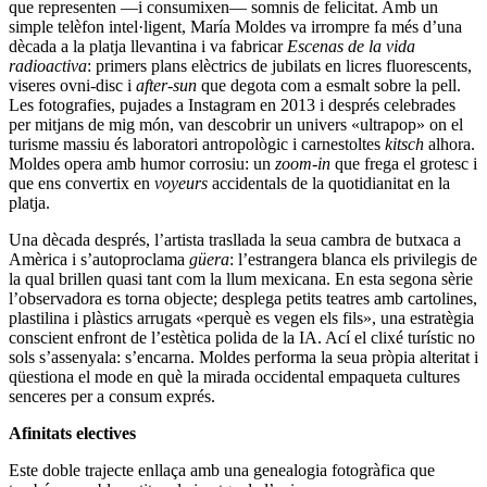
que representen —i consumixen— somnis de felicitat. Amb un
simple telèfon intel·ligent, María Moldes va irrompre fa més d’una
dècada a la platja llevantina i va fabricar
Escenas de la vida
radioactiva
: primers plans elèctrics de jubilats en licres fluorescents,
viseres ovni-disc i
after-sun
que degota com a esmalt sobre la pell.
Les fotografies, pujades a Instagram en 2013 i després celebrades
per mitjans de mig món, van descobrir un univers «ultrapop» on el
turisme massiu és laboratori antropològic i carnestoltes
kitsch
alhora.
Moldes opera amb humor corrosiu: un
zoom-in
que frega el grotesc i
que ens convertix en
voyeurs
accidentals de la quotidianitat en la
platja.
Una dècada després, l’artista trasllada la seua cambra de butxaca a
Amèrica i s’autoproclama
güera
: l’estrangera blanca els privilegis de
la qual brillen quasi tant com la llum mexicana. En esta segona sèrie
l’observadora es torna objecte; desplega petits teatres amb cartolines,
plastilina i plàstics arrugats «perquè es vegen els fils», una estratègia
conscient enfront de l’estètica polida de la IA. Ací el clixé turístic no
sols s’assenyala: s’encarna. Moldes performa la seua pròpia alteritat i
qüestiona el mode en què la mirada occidental empaqueta cultures
senceres per a consum exprés.
Afinitats electives
Este doble trajecte enllaça amb una genealogia fotogràfica que