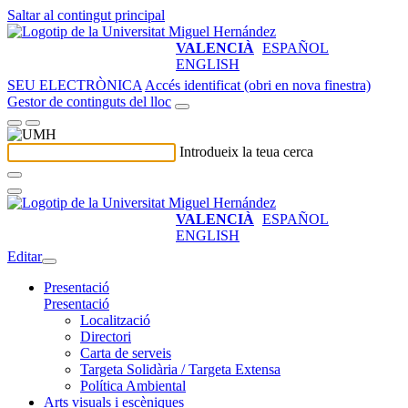
Saltar al contingut principal
VALENCIÀ
ESPAÑOL
ENGLISH
SEU ELECTRÒNICA
Accés identificat (obri en nova finestra)
Gestor de continguts del lloc
Introdueix la teua cerca
VALENCIÀ
ESPAÑOL
ENGLISH
Editar
Presentació
Presentació
Localització
Directori
Carta de serveis
Targeta Solidària / Targeta Extensa
Política Ambiental
Arts visuals i escèniques