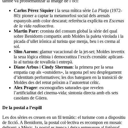
també va problematitzar la imatge de l’oci:
Carlos Pérez Siquier
i la seua mítica sèrie
La Platja
(1972-
80): pioner a captar la metamorfosi social dels arenals
espanyols amb color descarat; referència explícita en
Escenas
de la vida radioactiva
.
Martin Parr
: cronista del consum global la sèrie del qual
sobre Benidorm compartix amb Moldes la paleta virolada i la
picada d’ullet irònica al turista que menja, beu i es crema al
sol.
Slim Aarons
: glamur vacacional de la jet-set; Moldes invertix
la seua lògica elitista i democratitza l’excés cromàtic aplicant-
lo al turista de tovallola i entrepà.
Diane Arbus
i
Cindy Sherman
: la primera per la seua
empatia cap als «outsiders», la segona pel seu desplegament
d’identitats performatives; les dos bateguen en la transició de
Moldes des del retrat pròxim a l’autoretrat crític.
Alex Prager
: escenografies saturades que revelen
l’artificialitat del cinema-vida; sintonia directa amb els sets
casolans de Güera.
De la postal a l’espill
Les dos sèries es creuen en un fil temàtic: el turisme com a dispositiu
de ficció. A Benidorm, la postal col·lectiva es recompon en mosaic
delirant; a Mèxic, la postal es trenca i deixa entreveure al fotògraf