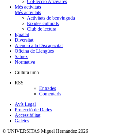
Col·lecció Atzavares
Més activitats
Més activitats
Activitats de benvinguda
Eixides culturals
Club de lectura
Igualtat
Diversitat
Atenció a la Discapacitat
Oficina de Llengües
Sabiex
Normativa
Cultura umh
RSS
Entrades
Comentaris
Avís Legal
Protecció de Dades
Accessibilitat
Galetes
© UNIVERSITAS Miguel Hernández 2026