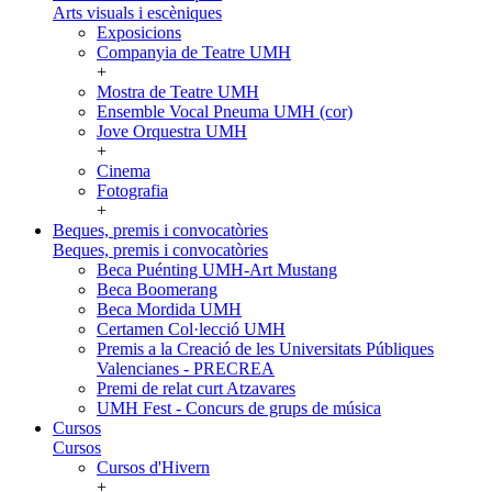
Arts visuals i escèniques
Exposicions
Companyia de Teatre UMH
+
Mostra de Teatre UMH
Ensemble Vocal Pneuma UMH (cor)
Jove Orquestra UMH
+
Cinema
Fotografia
+
Beques, premis i convocatòries
Beques, premis i convocatòries
Beca Puénting UMH-Art Mustang
Beca Boomerang
Beca Mordida UMH
Certamen Col·lecció UMH
Premis a la Creació de les Universitats Públiques
Valencianes - PRECREA
Premi de relat curt Atzavares
UMH Fest - Concurs de grups de música
Cursos
Cursos
Cursos d'Hivern
+