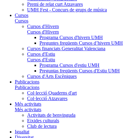
Premi de relat curt Atzavares
UMH Fest - Concurs de grups de música
Cursos
Cursos
Cursos d'Hivern
Cursos d'Hivern
Programa Cursos d'hivern UMH
Preguntes freqüents Cursos d’hivern UMH
Cursos financiats Generalitat Valenciana
Cursos d'Estiu
Cursos d'Estiu
Programa Cursos d'estiu UMH
Preguntas freqüents Cursos d'Estiu UMH
Cursos d'Arts Escèniques
Publicacions
Publicacions
Col·lecció Quaderns d'art
Col·lecció Atzavares
Més activitats
Més activitats
Activitats de benvinguda
Eixides culturals
Club de lectura
Igualtat
Diversitat