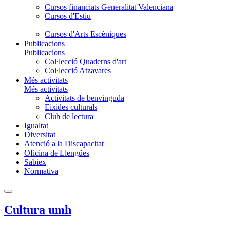
Cursos financiats Generalitat Valenciana
Cursos d'Estiu
+
Cursos d'Arts Escèniques
Publicacions
Publicacions
Col·lecció Quaderns d'art
Col·lecció Atzavares
Més activitats
Més activitats
Activitats de benvinguda
Eixides culturals
Club de lectura
Igualtat
Diversitat
Atenció a la Discapacitat
Oficina de Llengües
Sabiex
Normativa
Cultura umh