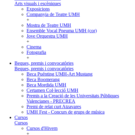
Arts visuals i escèniques
Exposicions
Companyia de Teatre UMH
+
Mostra de Teatre UMH
Ensemble Vocal Pneuma UMH (cor)
Jove Orquestra UMH
+
Cinema
Fotografia
+
Beques, premis i convocatòries
Beques, premis i convocatòries
Beca Puénting UMH-Art Mustang
Beca Boomerang
Beca Mordida UMH
Certamen Col·lecció UMH
Premis a la Creació de les Universitats Públiques
Valencianes - PRECREA
Premi de relat curt Atzavares
UMH Fest - Concurs de grups de música
Cursos
Cursos
Cursos d'Hivern
+