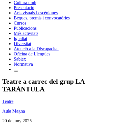
Cultura umh
Presentació
Arts visuals i escèniques
Beques, premis i convocatòries
Cursos
Publicacions
Més activitats
Igualtat
Diversitat
Atenció a la Discapacitat
Oficina de Llengües
Sabiex
Normativa
Teatre a carrec del grup LA
TARÁNTULA
Teatre
Aula Magna
20 de juny 2025