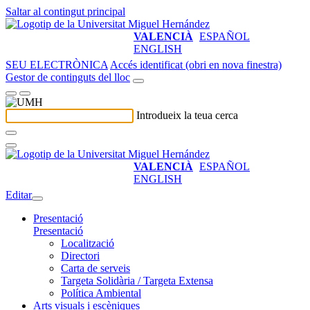
Saltar al contingut principal
VALENCIÀ
ESPAÑOL
ENGLISH
SEU ELECTRÒNICA
Accés identificat (obri en nova finestra)
Gestor de continguts del lloc
Introdueix la teua cerca
VALENCIÀ
ESPAÑOL
ENGLISH
Editar
Presentació
Presentació
Localització
Directori
Carta de serveis
Targeta Solidària / Targeta Extensa
Política Ambiental
Arts visuals i escèniques