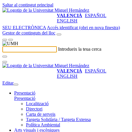
Saltar al contingut principal
VALENCIÀ
ESPAÑOL
ENGLISH
SEU ELECTRÒNICA
Accés identificat (obri en nova finestra)
Gestor de continguts del lloc
Introdueix la teua cerca
VALENCIÀ
ESPAÑOL
ENGLISH
Editar
Presentació
Presentació
Localització
Directori
Carta de serveis
Targeta Solidària / Targeta Extensa
Política Ambiental
Arts visuals i escèniques