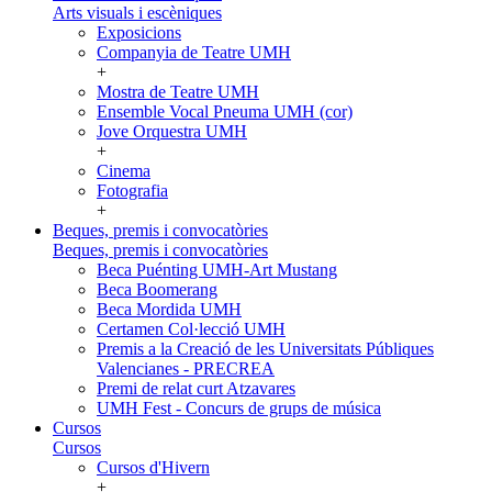
Arts visuals i escèniques
Exposicions
Companyia de Teatre UMH
+
Mostra de Teatre UMH
Ensemble Vocal Pneuma UMH (cor)
Jove Orquestra UMH
+
Cinema
Fotografia
+
Beques, premis i convocatòries
Beques, premis i convocatòries
Beca Puénting UMH-Art Mustang
Beca Boomerang
Beca Mordida UMH
Certamen Col·lecció UMH
Premis a la Creació de les Universitats Públiques
Valencianes - PRECREA
Premi de relat curt Atzavares
UMH Fest - Concurs de grups de música
Cursos
Cursos
Cursos d'Hivern
+