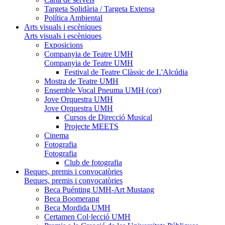
Targeta Solidària / Targeta Extensa
Política Ambiental
Arts visuals i escèniques
Arts visuals i escèniques
Exposicions
Companyia de Teatre UMH
Companyia de Teatre UMH
Festival de Teatre Clàssic de L'Alcúdia
Mostra de Teatre UMH
Ensemble Vocal Pneuma UMH (cor)
Jove Orquestra UMH
Jove Orquestra UMH
Cursos de Direcció Musical
Projecte MEETS
Cinema
Fotografia
Fotografia
Club de fotografia
Beques, premis i convocatòries
Beques, premis i convocatòries
Beca Puénting UMH-Art Mustang
Beca Boomerang
Beca Mordida UMH
Certamen Col·lecció UMH