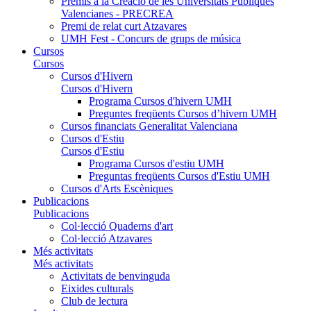
Premis a la Creació de les Universitats Públiques
Valencianes - PRECREA
Premi de relat curt Atzavares
UMH Fest - Concurs de grups de música
Cursos
Cursos
Cursos d'Hivern
Cursos d'Hivern
Programa Cursos d'hivern UMH
Preguntes freqüents Cursos d’hivern UMH
Cursos financiats Generalitat Valenciana
Cursos d'Estiu
Cursos d'Estiu
Programa Cursos d'estiu UMH
Preguntas freqüents Cursos d'Estiu UMH
Cursos d'Arts Escèniques
Publicacions
Publicacions
Col·lecció Quaderns d'art
Col·lecció Atzavares
Més activitats
Més activitats
Activitats de benvinguda
Eixides culturals
Club de lectura