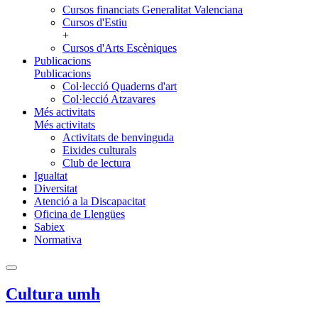
Cursos financiats Generalitat Valenciana
Cursos d'Estiu
+
Cursos d'Arts Escèniques
Publicacions
Publicacions
Col·lecció Quaderns d'art
Col·lecció Atzavares
Més activitats
Més activitats
Activitats de benvinguda
Eixides culturals
Club de lectura
Igualtat
Diversitat
Atenció a la Discapacitat
Oficina de Llengües
Sabiex
Normativa
Cultura umh