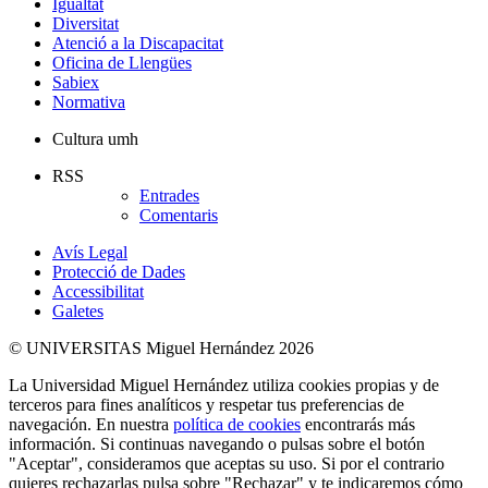
Igualtat
Diversitat
Atenció a la Discapacitat
Oficina de Llengües
Sabiex
Normativa
Cultura umh
RSS
Entrades
Comentaris
Avís Legal
Protecció de Dades
Accessibilitat
Galetes
© UNIVERSITAS Miguel Hernández 2026
La Universidad Miguel Hernández utiliza cookies propias y de
terceros para fines analíticos y respetar tus preferencias de
navegación. En nuestra
política de cookies
encontrarás más
información. Si continuas navegando o pulsas sobre el botón
"Aceptar", consideramos que aceptas su uso. Si por el contrario
quieres rechazarlas pulsa sobre "Rechazar" y te indicaremos cómo