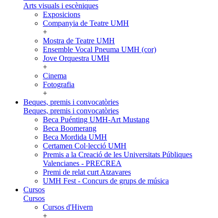
Arts visuals i escèniques
Exposicions
Companyia de Teatre UMH
+
Mostra de Teatre UMH
Ensemble Vocal Pneuma UMH (cor)
Jove Orquestra UMH
+
Cinema
Fotografia
+
Beques, premis i convocatòries
Beques, premis i convocatòries
Beca Puénting UMH-Art Mustang
Beca Boomerang
Beca Mordida UMH
Certamen Col·lecció UMH
Premis a la Creació de les Universitats Públiques
Valencianes - PRECREA
Premi de relat curt Atzavares
UMH Fest - Concurs de grups de música
Cursos
Cursos
Cursos d'Hivern
+