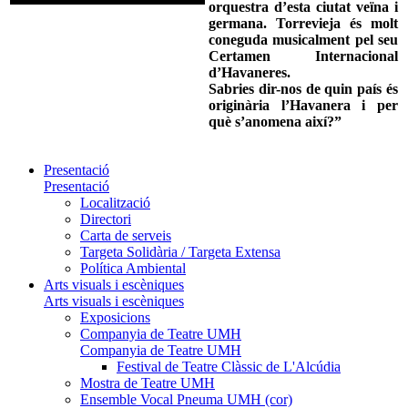
orquestra d’esta ciutat veïna i
germana. Torrevieja és molt
coneguda musicalment pel seu
Certamen Internacional
d’Havaneres.
Sabries dir-nos de quin país és
originària l’Havanera i per
què s’anomena així?”
Presentació
Presentació
Localització
Directori
Carta de serveis
Targeta Solidària / Targeta Extensa
Política Ambiental
Arts visuals i escèniques
Arts visuals i escèniques
Exposicions
Companyia de Teatre UMH
Companyia de Teatre UMH
Festival de Teatre Clàssic de L'Alcúdia
Mostra de Teatre UMH
Ensemble Vocal Pneuma UMH (cor)