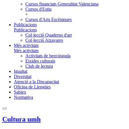
Cursos financiats Generalitat Valenciana
Cursos d'Estiu
+
Cursos d'Arts Escèniques
Publicacions
Publicacions
Col·lecció Quaderns d'art
Col·lecció Atzavares
Més activitats
Més activitats
Activitats de benvinguda
Eixides culturals
Club de lectura
Igualtat
Diversitat
Atenció a la Discapacitat
Oficina de Llengües
Sabiex
Normativa
Cultura umh