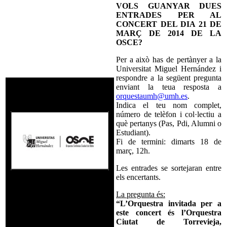
VOLS GUANYAR DUES
ENTRADES PER AL
CONCERT DEL DIA 21 DE
MARÇ DE 2014 DE LA
OSCE?
Per a això has de pertànyer a la
Universitat Miguel Hernández i
respondre a la següent pregunta
enviant la teua resposta a
orquestaumh@umh.es
.
Indica el teu nom complet,
número de telèfon i col·lectiu a
què pertanys (Pas, Pdi, Alumni o
Estudiant).
Fi de termini: dimarts 18 de
març, 12h.
Les entrades se sortejaran entre
els encertants.
La pregunta és:
“L’Orquestra invitada per a
este concert és l’Orquestra
Ciutat de Torrevieja,