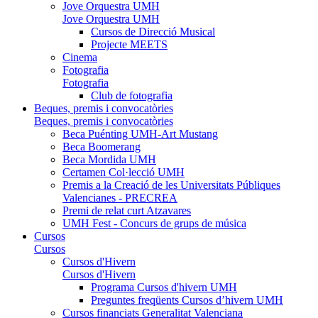
Jove Orquestra UMH
Jove Orquestra UMH
Cursos de Direcció Musical
Projecte MEETS
Cinema
Fotografia
Fotografia
Club de fotografia
Beques, premis i convocatòries
Beques, premis i convocatòries
Beca Puénting UMH-Art Mustang
Beca Boomerang
Beca Mordida UMH
Certamen Col·lecció UMH
Premis a la Creació de les Universitats Públiques
Valencianes - PRECREA
Premi de relat curt Atzavares
UMH Fest - Concurs de grups de música
Cursos
Cursos
Cursos d'Hivern
Cursos d'Hivern
Programa Cursos d'hivern UMH
Preguntes freqüents Cursos d’hivern UMH
Cursos financiats Generalitat Valenciana