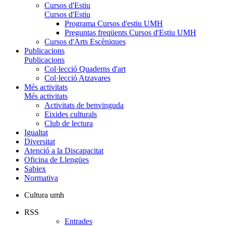
Cursos d'Estiu
Cursos d'Estiu
Programa Cursos d'estiu UMH
Preguntas freqüents Cursos d'Estiu UMH
Cursos d'Arts Escèniques
Publicacions
Publicacions
Col·lecció Quaderns d'art
Col·lecció Atzavares
Més activitats
Més activitats
Activitats de benvinguda
Eixides culturals
Club de lectura
Igualtat
Diversitat
Atenció a la Discapacitat
Oficina de Llengües
Sabiex
Normativa
Cultura umh
RSS
Entrades