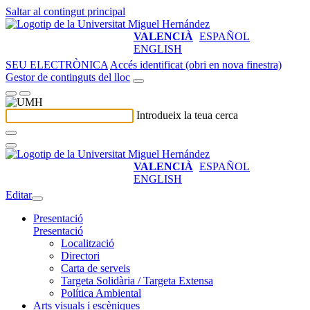
Saltar al contingut principal
VALENCIÀ
ESPAÑOL
ENGLISH
SEU ELECTRÒNICA
Accés identificat (obri en nova finestra)
Gestor de continguts del lloc
Introdueix la teua cerca
VALENCIÀ
ESPAÑOL
ENGLISH
Editar
Presentació
Presentació
Localització
Directori
Carta de serveis
Targeta Solidària / Targeta Extensa
Política Ambiental
Arts visuals i escèniques