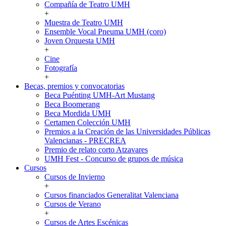
visuales
Compañía de Teatro UMH
y
+
escénicas
Muestra de Teatro UMH
Ensemble Vocal Pneuma UMH (coro)
Joven Orquesta UMH
+
Cine
Fotografía
+
Becas, premios y convocatorias
Becas,
Beca Puénting UMH-Art Mustang
premios
Beca Boomerang
y
Beca Mordida UMH
convocatorias
Certamen Colección UMH
Premios a la Creación de las Universidades Públicas
Valencianas - PRECREA
Premio de relato corto Atzavares
UMH Fest - Concurso de grupos de música
Cursos
Cursos
Cursos de Invierno
+
Cursos financiados Generalitat Valenciana
Cursos de Verano
+
Cursos de Artes Escénicas