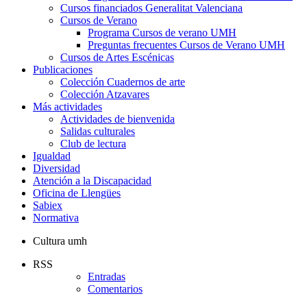
Invierno
Cursos financiados Generalitat Valenciana
Cursos de Verano
Cursos
Programa Cursos de verano UMH
de
Preguntas frecuentes Cursos de Verano UMH
Verano
Cursos de Artes Escénicas
Publicaciones
Publicaciones
Colección Cuadernos de arte
Colección Atzavares
Más actividades
Más
Actividades de bienvenida
actividades
Salidas culturales
Club de lectura
Igualdad
Diversidad
Atención a la Discapacidad
Oficina de Llengües
Sabiex
Normativa
Cultura umh
RSS
Entradas
Comentarios