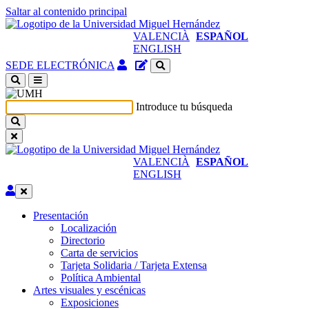
Saltar al contenido principal
VALENCIÀ
ESPAÑOL
ENGLISH
Acceso
Gestor
SEDE ELECTRÓNICA
identificado
de
(abre
contenidos
en
del
Introduce tu búsqueda
ventana
sitio
nueva)
VALENCIÀ
ESPAÑOL
ENGLISH
Editar
Presentación
Presentación
Localización
Directorio
Carta de servicios
Tarjeta Solidaria / Tarjeta Extensa
Política Ambiental
Artes visuales y escénicas
Artes
Exposiciones