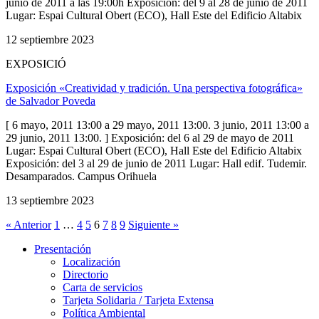
junio de 2011 a las 19:00h Exposición: del 9 al 28 de junio de 2011
Lugar: Espai Cultural Obert (ECO), Hall Este del Edificio Altabix
12 septiembre 2023
EXPOSICIÓ
Exposición «Creatividad y tradición. Una perspectiva fotográfica»
de Salvador Poveda
[ 6 mayo, 2011 13:00 a 29 mayo, 2011 13:00. 3 junio, 2011 13:00 a
29 junio, 2011 13:00. ] Exposición: del 6 al 29 de mayo de 2011
Lugar: Espai Cultural Obert (ECO), Hall Este del Edificio Altabix
Exposición: del 3 al 29 de junio de 2011 Lugar: Hall edif. Tudemir.
Desamparados. Campus Orihuela
13 septiembre 2023
« Anterior
1
…
4
5
6
7
8
9
Siguiente »
Presentación
Presentación
Localización
Directorio
Carta de servicios
Tarjeta Solidaria / Tarjeta Extensa
Política Ambiental