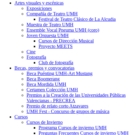
Artes visuales y escénicas
Artes
Exposiciones
visuales
Compañía de Teatro UMH
y
Compañía
Festival de Teatro Clásico de La Alcudia
escénicas
de
Muestra de Teatro UMH
Teatro
Ensemble Vocal Pneuma UMH (coro)
UMH
Joven Orquesta UMH
Joven
Cursos de Dirección Musical
Orquesta
Proyecto MEETS
UMH
Cine
Fotografía
Fotografía
Club de fotografía
Becas, premios y convocatorias
Becas,
Beca Puénting UMH-Art Mustang
premios
Beca Boomerang
y
Beca Mordida UMH
convocatorias
Certamen Colección UMH
Premios a la Creación de las Universidades Públicas
Valencianas - PRECREA
Premio de relato corto Atzavares
UMH Fest - Concurso de grupos de música
Cursos
Cursos
Cursos de Invierno
Cursos
Programa Cursos de invierno UMH
de
Preguntas Frecuentes Cursos de invierno UMH