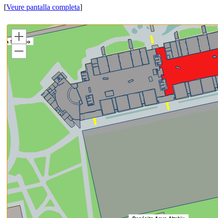
[
Veure pantalla completa
]