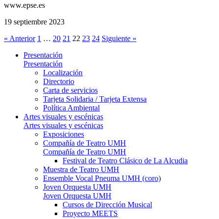
www.epse.es
19 septiembre 2023
« Anterior
1
…
20
21
22
23
24
Siguiente »
Presentación
Presentación
Localización
Directorio
Carta de servicios
Tarjeta Solidaria / Tarjeta Extensa
Política Ambiental
Artes visuales y escénicas
Artes visuales y escénicas
Exposiciones
Compañía de Teatro UMH
Compañía de Teatro UMH
Festival de Teatro Clásico de La Alcudia
Muestra de Teatro UMH
Ensemble Vocal Pneuma UMH (coro)
Joven Orquesta UMH
Joven Orquesta UMH
Cursos de Dirección Musical
Proyecto MEETS