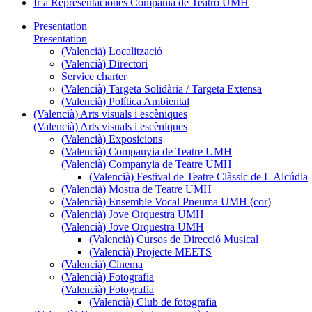
Ir a Representaciones Compañía de Teatro UMH
Presentation
Presentation
(Valencià) Localització
(Valencià) Directori
Service charter
(Valencià) Targeta Solidària / Targeta Extensa
(Valencià) Política Ambiental
(Valencià) Arts visuals i escèniques
(Valencià) Arts visuals i escèniques
(Valencià) Exposicions
(Valencià) Companyia de Teatre UMH
(Valencià) Companyia de Teatre UMH
(Valencià) Festival de Teatre Clàssic de L'Alcúdia
(Valencià) Mostra de Teatre UMH
(Valencià) Ensemble Vocal Pneuma UMH (cor)
(Valencià) Jove Orquestra UMH
(Valencià) Jove Orquestra UMH
(Valencià) Cursos de Direcció Musical
(Valencià) Projecte MEETS
(Valencià) Cinema
(Valencià) Fotografia
(Valencià) Fotografia
(Valencià) Club de fotografia