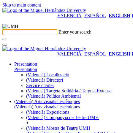
Skip to main content
VALENCIÀ
ESPAÑOL
ENGLISH
Enter your search
VALENCIÀ
ESPAÑOL
ENGLISH
Presentation
Presentation
(Valencià) Localització
(Valencià) Directori
Service charter
(Valencià) Targeta Solidària / Targeta Extensa
(Valencià) Política Ambiental
(Valencià) Arts visuals i escèniques
(Valencià) Arts visuals i escèniques
(Valencià) Exposicions
(Valencià) Companyia de Teatre UMH
+
(Valencià) Mostra de Teatre UMH