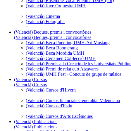
(Valencià) Ensemble Vocal Pneuma UMH (cor)
(Valencià) Jove Orquestra UMH
+
(Valencià) Cinema
(Valencià) Fotografia
+
(Valencià) Beques, premis i convocatòries
(Valencià) Beques, premis i convocatòries
(Valencià) Beca Puénting UMH-Art Mustang
(Valencià) Beca Boomerang
(Valencià) Beca Mordida UMH
(Valencià) Certamen Col·lecció UMH
(Valencià) Premis a la Creació de les Universitats Púb
(Valencià) Premi de relat curt Atzavares
(Valencià) UMH Fest - Concurs de grups de música
(Valencià) Cursos
(Valencià) Cursos
(Valencià) Cursos d'Hivern
+
(Valencià) Cursos financiats Generalitat Valenciana
(Valencià) Cursos d'Estiu
+
(Valencià) Cursos d'Arts Escèniques
(Valencià) Publicacions
(Valencià) Publicacions