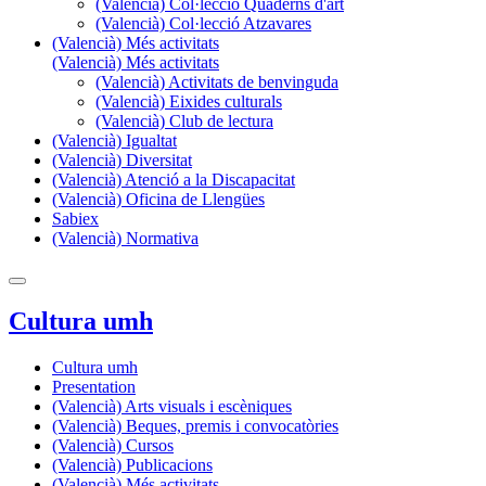
(Valencià) Col·lecció Quaderns d'art
(Valencià) Col·lecció Atzavares
(Valencià) Més activitats
(Valencià) Més activitats
(Valencià) Activitats de benvinguda
(Valencià) Eixides culturals
(Valencià) Club de lectura
(Valencià) Igualtat
(Valencià) Diversitat
(Valencià) Atenció a la Discapacitat
(Valencià) Oficina de Llengües
Sabiex
(Valencià) Normativa
Cultura umh
Cultura umh
Presentation
(Valencià) Arts visuals i escèniques
(Valencià) Beques, premis i convocatòries
(Valencià) Cursos
(Valencià) Publicacions
(Valencià) Més activitats