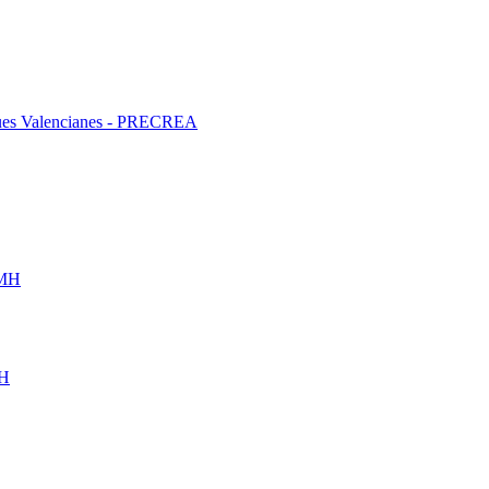
liques Valencianes - PRECREA
UMH
MH