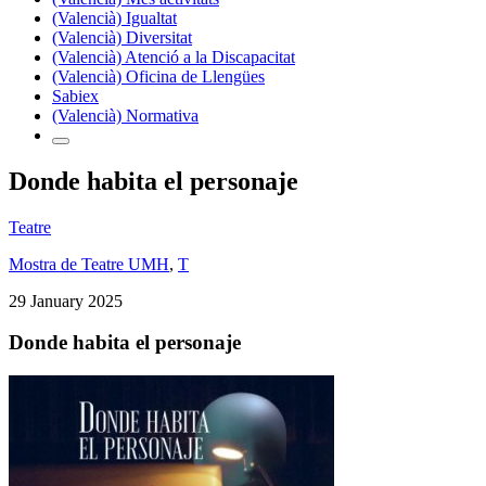
(Valencià) Igualtat
(Valencià) Diversitat
(Valencià) Atenció a la Discapacitat
(Valencià) Oficina de Llengües
Sabiex
(Valencià) Normativa
Donde habita el personaje
Teatre
Mostra de Teatre UMH
,
T
29 January 2025
Donde habita el personaje