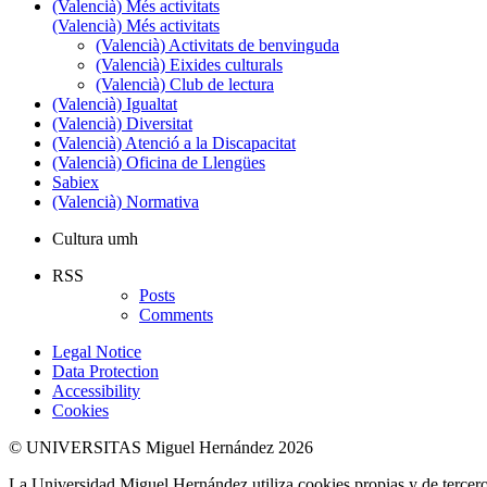
(Valencià) Més activitats
(Valencià) Més activitats
(Valencià) Activitats de benvinguda
(Valencià) Eixides culturals
(Valencià) Club de lectura
(Valencià) Igualtat
(Valencià) Diversitat
(Valencià) Atenció a la Discapacitat
(Valencià) Oficina de Llengües
Sabiex
(Valencià) Normativa
Cultura umh
RSS
Posts
Comments
Legal Notice
Data Protection
Accessibility
Cookies
© UNIVERSITAS Miguel Hernández 2026
La Universidad Miguel Hernández utiliza cookies propias y de terceros