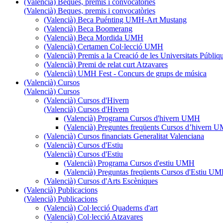
(Valencià) Beques, premis i convocatòries
(Valencià) Beques, premis i convocatòries
(Valencià) Beca Puénting UMH-Art Mustang
(Valencià) Beca Boomerang
(Valencià) Beca Mordida UMH
(Valencià) Certamen Col·lecció UMH
(Valencià) Premis a la Creació de les Universitats Púb
(Valencià) Premi de relat curt Atzavares
(Valencià) UMH Fest - Concurs de grups de música
(Valencià) Cursos
(Valencià) Cursos
(Valencià) Cursos d'Hivern
(Valencià) Cursos d'Hivern
(Valencià) Programa Cursos d'hivern UMH
(Valencià) Preguntes freqüents Cursos d’hivern 
(Valencià) Cursos financiats Generalitat Valenciana
(Valencià) Cursos d'Estiu
(Valencià) Cursos d'Estiu
(Valencià) Programa Cursos d'estiu UMH
(Valencià) Preguntas freqüents Cursos d'Estiu U
(Valencià) Cursos d'Arts Escèniques
(Valencià) Publicacions
(Valencià) Publicacions
(Valencià) Col·lecció Quaderns d'art
(Valencià) Col·lecció Atzavares