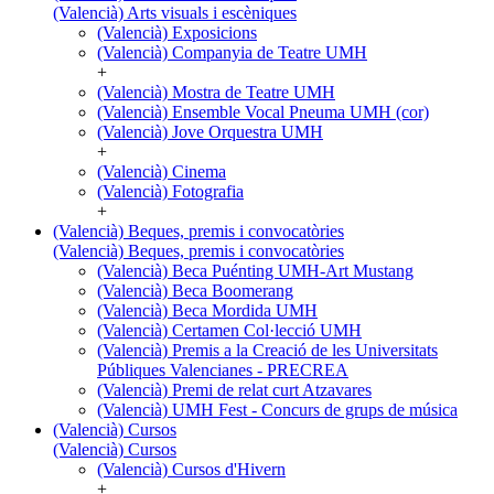
(Valencià) Arts visuals i escèniques
(Valencià) Exposicions
(Valencià) Companyia de Teatre UMH
+
(Valencià) Mostra de Teatre UMH
(Valencià) Ensemble Vocal Pneuma UMH (cor)
(Valencià) Jove Orquestra UMH
+
(Valencià) Cinema
(Valencià) Fotografia
+
(Valencià) Beques, premis i convocatòries
(Valencià) Beques, premis i convocatòries
(Valencià) Beca Puénting UMH-Art Mustang
(Valencià) Beca Boomerang
(Valencià) Beca Mordida UMH
(Valencià) Certamen Col·lecció UMH
(Valencià) Premis a la Creació de les Universitats
Públiques Valencianes - PRECREA
(Valencià) Premi de relat curt Atzavares
(Valencià) UMH Fest - Concurs de grups de música
(Valencià) Cursos
(Valencià) Cursos
(Valencià) Cursos d'Hivern
+