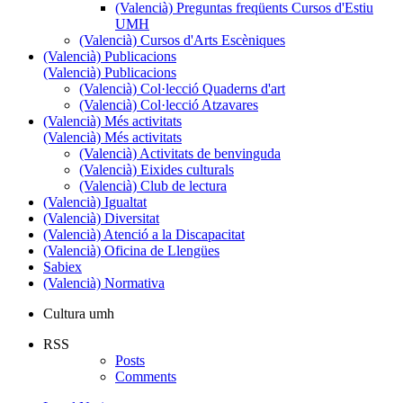
(Valencià) Preguntas freqüents Cursos d'Estiu
UMH
(Valencià) Cursos d'Arts Escèniques
(Valencià) Publicacions
(Valencià) Publicacions
(Valencià) Col·lecció Quaderns d'art
(Valencià) Col·lecció Atzavares
(Valencià) Més activitats
(Valencià) Més activitats
(Valencià) Activitats de benvinguda
(Valencià) Eixides culturals
(Valencià) Club de lectura
(Valencià) Igualtat
(Valencià) Diversitat
(Valencià) Atenció a la Discapacitat
(Valencià) Oficina de Llengües
Sabiex
(Valencià) Normativa
Cultura umh
RSS
Posts
Comments