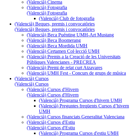
(Valencià) Cinema
(Valencià) Fotografia
(Valencià) Fotografia
(Valencià) Club de fotografia
(Valencià) Beques, premis i convocatòries
(Valencià) Beques, premis i convocatòries
(Valencià) Beca Puénting UMH-Art Mustang
(Valencià) Beca Boomerang
(Valencià) Beca Mordida UMH
(Valencià) Certamen Col·lecció UMH
(Valencià) Premis a la Creació de les Universitats
Públiques Valencianes - PRECREA
(Valencià) Premi de relat curt Atzavares
(Valencià) UMH Fest - Concurs de grups de música
(Valencià) Cursos
(Valencià) Cursos
(Valencià) Cursos d'Hivern
(Valencià) Cursos d'Hivern
(Valencià) Programa Cursos d'hivern UMH
(Valencià) Preguntes freqüents Cursos d’hivern
UMH
(Valencià) Cursos financiats Generalitat Valenciana
(Valencià) Cursos d'Estiu
(Valencià) Cursos d'Estiu
(Valencià) Programa Cursos d'estiu UMH