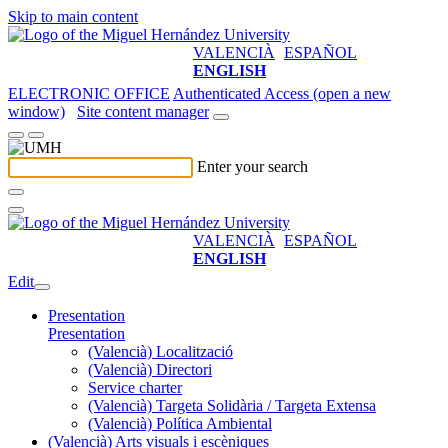
Skip to main content
VALENCIÀ
ESPAÑOL
ENGLISH
ELECTRONIC OFFICE
Authenticated Access (open a new
window)
Site content manager
Enter your search
VALENCIÀ
ESPAÑOL
ENGLISH
Edit
Presentation
Presentation
(Valencià) Localització
(Valencià) Directori
Service charter
(Valencià) Targeta Solidària / Targeta Extensa
(Valencià) Política Ambiental
(Valencià) Arts visuals i escèniques