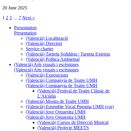
20 June 2025
1
2
3
…
7
Next »
Presentation
Presentation
(Valencià) Localització
(Valencià) Directori
Service charter
(Valencià) Targeta Solidària / Targeta Extensa
(Valencià) Política Ambiental
(Valencià) Arts visuals i escèniques
(Valencià) Arts visuals i escèniques
(Valencià) Exposicions
(Valencià) Companyia de Teatre UMH
(Valencià) Companyia de Teatre UMH
(Valencià) Festival de Teatre Clàssic de
L'Alcúdia
(Valencià) Mostra de Teatre UMH
(Valencià) Ensemble Vocal Pneuma UMH (cor)
(Valencià) Jove Orquestra UMH
(Valencià) Jove Orquestra UMH
(Valencià) Cursos de Direcció Musical
(Valencià) Projecte MEETS