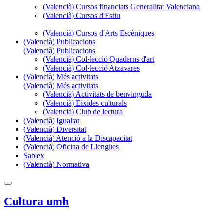
(Valencià) Cursos financiats Generalitat Valenciana
(Valencià) Cursos d'Estiu
+
(Valencià) Cursos d'Arts Escèniques
(Valencià) Publicacions
(Valencià) Publicacions
(Valencià) Col·lecció Quaderns d'art
(Valencià) Col·lecció Atzavares
(Valencià) Més activitats
(Valencià) Més activitats
(Valencià) Activitats de benvinguda
(Valencià) Eixides culturals
(Valencià) Club de lectura
(Valencià) Igualtat
(Valencià) Diversitat
(Valencià) Atenció a la Discapacitat
(Valencià) Oficina de Llengües
Sabiex
(Valencià) Normativa
Cultura umh