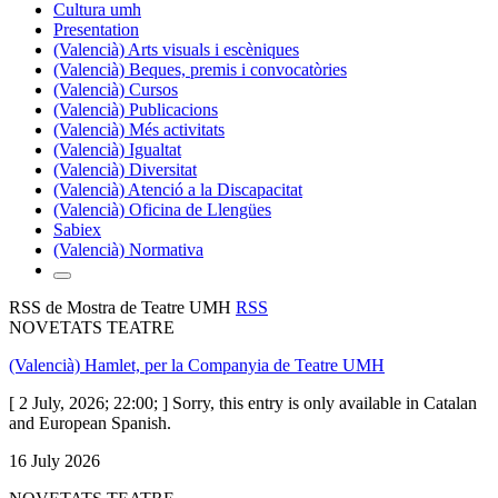
Cultura umh
Presentation
(Valencià) Arts visuals i escèniques
(Valencià) Beques, premis i convocatòries
(Valencià) Cursos
(Valencià) Publicacions
(Valencià) Més activitats
(Valencià) Igualtat
(Valencià) Diversitat
(Valencià) Atenció a la Discapacitat
(Valencià) Oficina de Llengües
Sabiex
(Valencià) Normativa
RSS de Mostra de Teatre UMH
RSS
NOVETATS TEATRE
(Valencià) Hamlet, per la Companyia de Teatre UMH
[ 2 July, 2026; 22:00; ] Sorry, this entry is only available in Catalan
and European Spanish.
16 July 2026