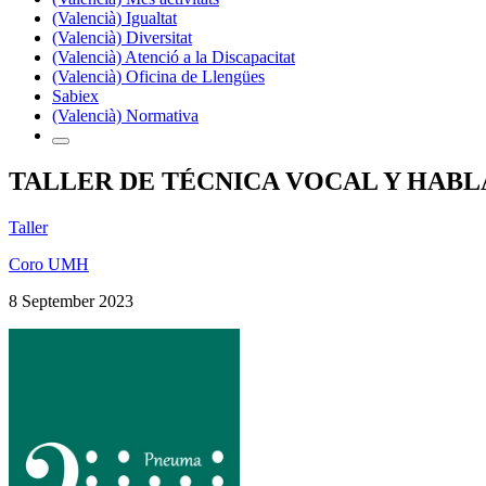
(Valencià) Igualtat
(Valencià) Diversitat
(Valencià) Atenció a la Discapacitat
(Valencià) Oficina de Llengües
Sabiex
(Valencià) Normativa
TALLER DE TÉCNICA VOCAL Y HAB
Taller
Coro UMH
8 September 2023