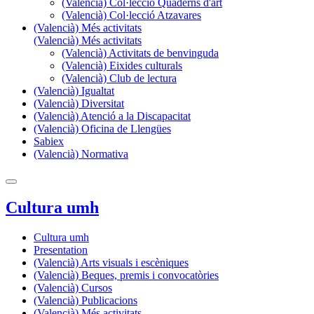
(Valencià) Col·lecció Quaderns d'art
(Valencià) Col·lecció Atzavares
(Valencià) Més activitats
(Valencià) Més activitats
(Valencià) Activitats de benvinguda
(Valencià) Eixides culturals
(Valencià) Club de lectura
(Valencià) Igualtat
(Valencià) Diversitat
(Valencià) Atenció a la Discapacitat
(Valencià) Oficina de Llengües
Sabiex
(Valencià) Normativa
Cultura umh
Cultura umh
Presentation
(Valencià) Arts visuals i escèniques
(Valencià) Beques, premis i convocatòries
(Valencià) Cursos
(Valencià) Publicacions
(Valencià) Més activitats