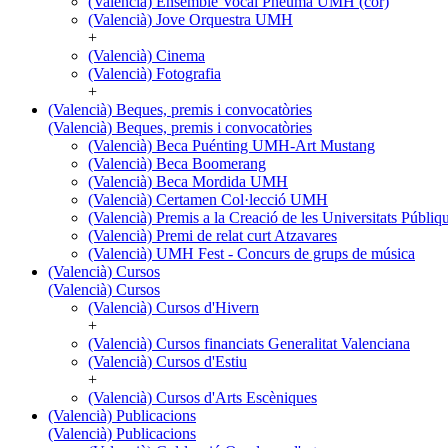
(Valencià) Ensemble Vocal Pneuma UMH (cor)
(Valencià) Jove Orquestra UMH
+
(Valencià) Cinema
(Valencià) Fotografia
+
(Valencià) Beques, premis i convocatòries
(Valencià) Beques, premis i convocatòries
(Valencià) Beca Puénting UMH-Art Mustang
(Valencià) Beca Boomerang
(Valencià) Beca Mordida UMH
(Valencià) Certamen Col·lecció UMH
(Valencià) Premis a la Creació de les Universitats Púb
(Valencià) Premi de relat curt Atzavares
(Valencià) UMH Fest - Concurs de grups de música
(Valencià) Cursos
(Valencià) Cursos
(Valencià) Cursos d'Hivern
+
(Valencià) Cursos financiats Generalitat Valenciana
(Valencià) Cursos d'Estiu
+
(Valencià) Cursos d'Arts Escèniques
(Valencià) Publicacions
(Valencià) Publicacions