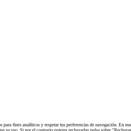
 para fines analíticos y respetar tus preferencias de navegación. En nu
s su uso. Si por el contrario quieres rechazarlas pulsa sobre "Rechaza