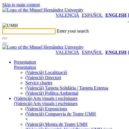
Skip to main content
VALENCIÀ
ESPAÑOL
ENGLISH
Enter your search
VALENCIÀ
ESPAÑOL
ENGLISH
Presentation
Presentation
(Valencià) Localització
(Valencià) Directori
Service charter
(Valencià) Targeta Solidària / Targeta Extensa
(Valencià) Política Ambiental
(Valencià) Arts visuals i escèniques
(Valencià) Arts visuals i escèniques
(Valencià) Exposicions
(Valencià) Companyia de Teatre UMH
+
(Valencià) Mostra de Teatre UMH