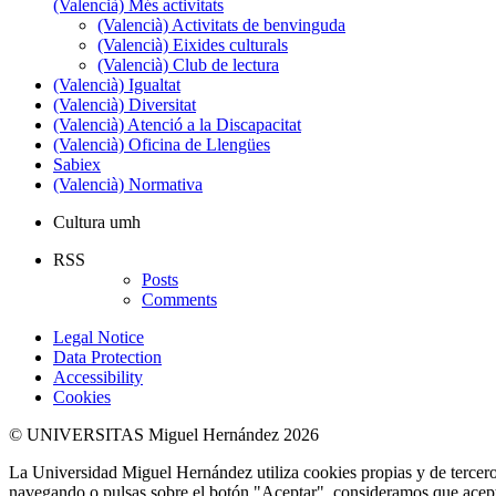
(Valencià) Més activitats
(Valencià) Activitats de benvinguda
(Valencià) Eixides culturals
(Valencià) Club de lectura
(Valencià) Igualtat
(Valencià) Diversitat
(Valencià) Atenció a la Discapacitat
(Valencià) Oficina de Llengües
Sabiex
(Valencià) Normativa
Cultura umh
RSS
Posts
Comments
Legal Notice
Data Protection
Accessibility
Cookies
© UNIVERSITAS Miguel Hernández 2026
La Universidad Miguel Hernández utiliza cookies propias y de terceros
navegando o pulsas sobre el botón "Aceptar", consideramos que acepta