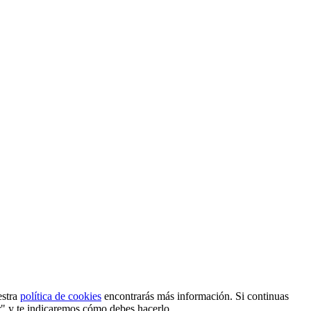
estra
política de cookies
encontrarás más información. Si continuas
r" y te indicaremos cómo debes hacerlo.