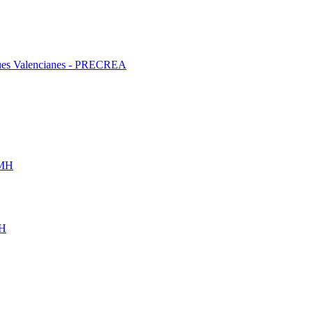
liques Valencianes - PRECREA
UMH
MH