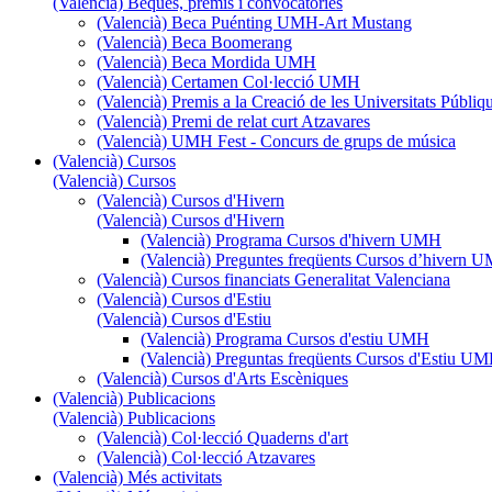
(Valencià) Beques, premis i convocatòries
(Valencià) Beca Puénting UMH-Art Mustang
(Valencià) Beca Boomerang
(Valencià) Beca Mordida UMH
(Valencià) Certamen Col·lecció UMH
(Valencià) Premis a la Creació de les Universitats Púb
(Valencià) Premi de relat curt Atzavares
(Valencià) UMH Fest - Concurs de grups de música
(Valencià) Cursos
(Valencià) Cursos
(Valencià) Cursos d'Hivern
(Valencià) Cursos d'Hivern
(Valencià) Programa Cursos d'hivern UMH
(Valencià) Preguntes freqüents Cursos d’hivern 
(Valencià) Cursos financiats Generalitat Valenciana
(Valencià) Cursos d'Estiu
(Valencià) Cursos d'Estiu
(Valencià) Programa Cursos d'estiu UMH
(Valencià) Preguntas freqüents Cursos d'Estiu U
(Valencià) Cursos d'Arts Escèniques
(Valencià) Publicacions
(Valencià) Publicacions
(Valencià) Col·lecció Quaderns d'art
(Valencià) Col·lecció Atzavares
(Valencià) Més activitats