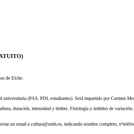
ATUITO)
pus de Elche.
dad universitaria (PAS, PDI, estudiantes). Será impartido por Carmen M
cultura, duración, intensidad y timbre. Fisiología y ámbitos de variación
enviar un email a
cultura@umh.es
, indicando nombre completo, nºteléfon