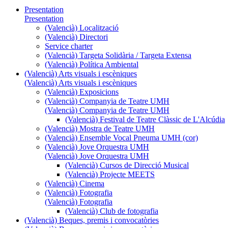
Presentation
Presentation
(Valencià) Localització
(Valencià) Directori
Service charter
(Valencià) Targeta Solidària / Targeta Extensa
(Valencià) Política Ambiental
(Valencià) Arts visuals i escèniques
(Valencià) Arts visuals i escèniques
(Valencià) Exposicions
(Valencià) Companyia de Teatre UMH
(Valencià) Companyia de Teatre UMH
(Valencià) Festival de Teatre Clàssic de L'Alcúdia
(Valencià) Mostra de Teatre UMH
(Valencià) Ensemble Vocal Pneuma UMH (cor)
(Valencià) Jove Orquestra UMH
(Valencià) Jove Orquestra UMH
(Valencià) Cursos de Direcció Musical
(Valencià) Projecte MEETS
(Valencià) Cinema
(Valencià) Fotografia
(Valencià) Fotografia
(Valencià) Club de fotografia
(Valencià) Beques, premis i convocatòries