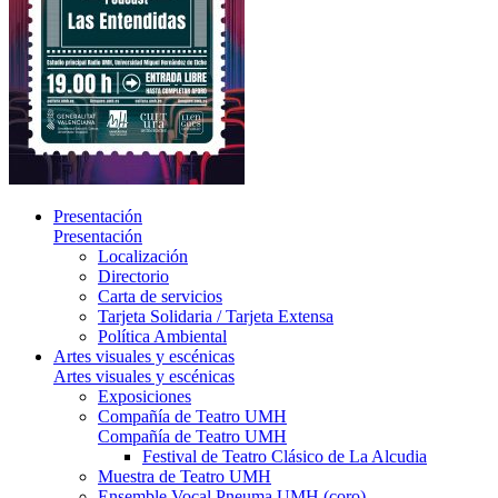
Presentación
Presentación
Localización
Directorio
Carta de servicios
Tarjeta Solidaria / Tarjeta Extensa
Política Ambiental
Artes visuales y escénicas
Artes visuales y escénicas
Exposiciones
Compañía de Teatro UMH
Compañía de Teatro UMH
Festival de Teatro Clásico de La Alcudia
Muestra de Teatro UMH
Ensemble Vocal Pneuma UMH (coro)