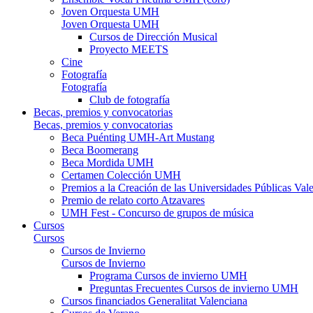
Joven Orquesta UMH
Joven Orquesta UMH
Cursos de Dirección Musical
Proyecto MEETS
Cine
Fotografía
Fotografía
Club de fotografía
Becas, premios y convocatorias
Becas, premios y convocatorias
Beca Puénting UMH-Art Mustang
Beca Boomerang
Beca Mordida UMH
Certamen Colección UMH
Premios a la Creación de las Universidades Públicas V
Premio de relato corto Atzavares
UMH Fest - Concurso de grupos de música
Cursos
Cursos
Cursos de Invierno
Cursos de Invierno
Programa Cursos de invierno UMH
Preguntas Frecuentes Cursos de invierno UMH
Cursos financiados Generalitat Valenciana