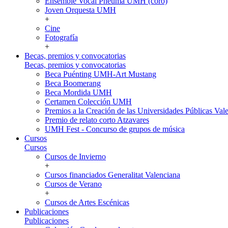
Ensemble Vocal Pneuma UMH (coro)
Joven Orquesta UMH
+
Cine
Fotografía
+
Becas, premios y convocatorias
Becas, premios y convocatorias
Beca Puénting UMH-Art Mustang
Beca Boomerang
Beca Mordida UMH
Certamen Colección UMH
Premios a la Creación de las Universidades Públicas V
Premio de relato corto Atzavares
UMH Fest - Concurso de grupos de música
Cursos
Cursos
Cursos de Invierno
+
Cursos financiados Generalitat Valenciana
Cursos de Verano
+
Cursos de Artes Escénicas
Publicaciones
Publicaciones