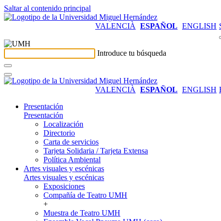
Saltar al contenido principal
VALENCIÀ
ESPAÑOL
ENGLISH
Introduce tu búsqueda
VALENCIÀ
ESPAÑOL
ENGLISH
Presentación
Presentación
Localización
Directorio
Carta de servicios
Tarjeta Solidaria / Tarjeta Extensa
Política Ambiental
Artes visuales y escénicas
Artes visuales y escénicas
Exposiciones
Compañía de Teatro UMH
+
Muestra de Teatro UMH