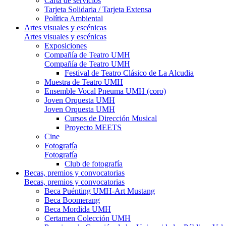
Carta de servicios
Tarjeta Solidaria / Tarjeta Extensa
Política Ambiental
Artes visuales y escénicas
Artes visuales y escénicas
Exposiciones
Compañía de Teatro UMH
Compañía de Teatro UMH
Festival de Teatro Clásico de La Alcudia
Muestra de Teatro UMH
Ensemble Vocal Pneuma UMH (coro)
Joven Orquesta UMH
Joven Orquesta UMH
Cursos de Dirección Musical
Proyecto MEETS
Cine
Fotografía
Fotografía
Club de fotografía
Becas, premios y convocatorias
Becas, premios y convocatorias
Beca Puénting UMH-Art Mustang
Beca Boomerang
Beca Mordida UMH
Certamen Colección UMH