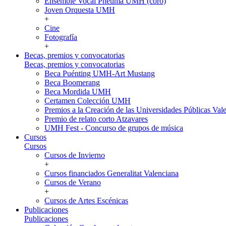
Ensemble Vocal Pneuma UMH (coro)
Joven Orquesta UMH
+
Cine
Fotografía
+
Becas, premios y convocatorias
Becas, premios y convocatorias
Beca Puénting UMH-Art Mustang
Beca Boomerang
Beca Mordida UMH
Certamen Colección UMH
Premios a la Creación de las Universidades Públicas V
Premio de relato corto Atzavares
UMH Fest - Concurso de grupos de música
Cursos
Cursos
Cursos de Invierno
+
Cursos financiados Generalitat Valenciana
Cursos de Verano
+
Cursos de Artes Escénicas
Publicaciones
Publicaciones