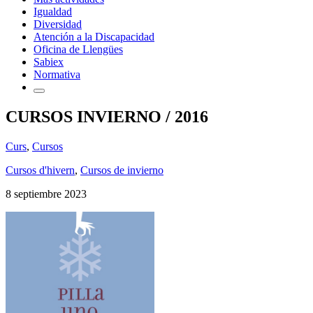
Igualdad
Diversidad
Atención a la Discapacidad
Oficina de Llengües
Sabiex
Normativa
CURSOS INVIERNO / 2016
Curs
,
Cursos
Cursos d'hivern
,
Cursos de invierno
8 septiembre 2023