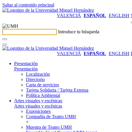
Saltar al contenido principal
VALENCIÀ
ESPAÑOL
ENGLISH
Introduce tu búsqueda
VALENCIÀ
ESPAÑOL
ENGLISH
Presentación
Presentación
Localización
Directorio
Carta de servicios
Tarjeta Solidaria / Tarjeta Extensa
Política Ambiental
Artes visuales y escénicas
Artes visuales y escénicas
Exposiciones
Compañía de Teatro UMH
+
Muestra de Teatro UMH