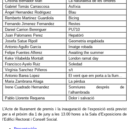
Cristina Bernador Marí
La naturalesa de les ombres
Gabriel Tomás Carrascosa
Asfíxia
Ángel Hernandez Rodriguez
Blau
Remberto Martinez Guardiola
Bicing
Fernando Jimenez Fernandez
Restes
Daniel Carrion Berenguer
PU710
Juan Palomares Perez
Hepatörö
Josefa Satue Ripoll
Geometria engabiada
Antonio Agullo Garcia
Imatge robada
Felipe Fuentes Alferez
Awaiting the summer
Keke Vilabelda Montalt
London ramat day
Francisco Ayelo Ruiz
Soledad
Virgínia Sanchez Piñeros
s/t
Antonio Barea Lopez
El vent que em porta a la llum…
Maria Zambrana Aliaga
La pèrdua
Irene Cuadrado Hernandez
Somriures després de
l’alhambrada
Pablo Llorente Requena
Dolor i salvació
L’Acte de lliurament de premis i la inauguració de l’exposició està previst
per a el pròxim dia 1 de juny a les 13.00 hores a la Sala d’Exposicions de
l’Edifici Rectorat i Consell Social.
Presentación