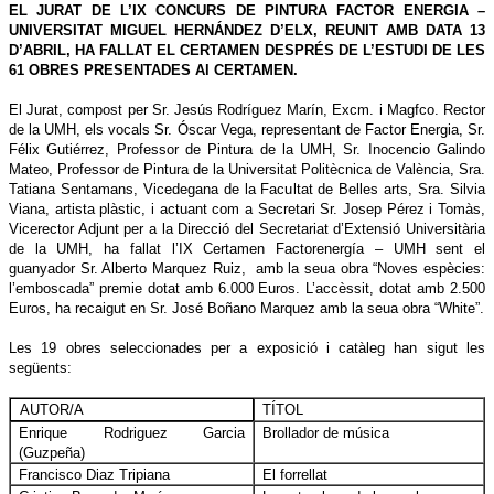
EL JURAT DE L’IX CONCURS DE PINTURA FACTOR ENERGIA –
UNIVERSITAT MIGUEL HERNÁNDEZ D’ELX, REUNIT AMB DATA 13
D’ABRIL, HA FALLAT EL CERTAMEN DESPRÉS DE L’ESTUDI DE LES
61 OBRES PRESENTADES Al CERTAMEN.
El Jurat, compost per
Sr. Jesús Rodríguez Marín, Excm. i Magfco. Rector
de la UMH, els vocals Sr. Óscar Vega, representant de Factor Energia, Sr.
Félix Gutiérrez, Professor de Pintura de la UMH, Sr. Inocencio Galindo
Mateo, Professor de Pintura de la Universitat Politècnica de València, Sra.
Tatiana Sentamans, Vicedegana de la Facultat de Belles arts, Sra. Silvia
Viana, artista plàstic, i actuant com a Secretari Sr. Josep Pérez i Tomàs,
Vicerector Adjunt per a la Direcció del Secretariat d’Extensió Universitària
de la UMH, ha fallat l’IX Certamen Factorenergía – UMH sent el
guanyador Sr. Alberto Marquez Ruiz,
amb la seua obra “Noves espècies:
l’emboscada” premie dotat amb 6.000 Euros. L’accèssit, dotat amb 2.500
Euros, ha recaigut en Sr. José Boñano Marquez amb la seua obra “White”.
Les 19 obres seleccionades per a exposició i catàleg han sigut les
següents:
TÍTOL
AUTOR/A
Enrique Rodriguez Garcia
Brollador de música
(Guzpeña)
Francisco Diaz Tripiana
El forrellat