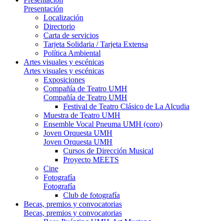
Presentación
Localización
Directorio
Carta de servicios
Tarjeta Solidaria / Tarjeta Extensa
Política Ambiental
Artes visuales y escénicas
Artes visuales y escénicas
Exposiciones
Compañía de Teatro UMH
Compañía de Teatro UMH
Festival de Teatro Clásico de La Alcudia
Muestra de Teatro UMH
Ensemble Vocal Pneuma UMH (coro)
Joven Orquesta UMH
Joven Orquesta UMH
Cursos de Dirección Musical
Proyecto MEETS
Cine
Fotografía
Fotografía
Club de fotografía
Becas, premios y convocatorias
Becas, premios y convocatorias