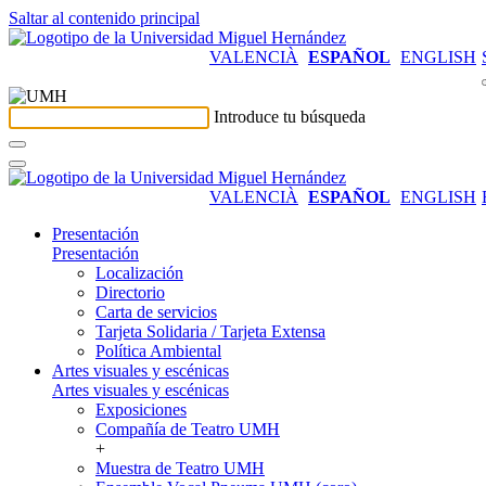
Saltar al contenido principal
VALENCIÀ
ESPAÑOL
ENGLISH
Introduce tu búsqueda
VALENCIÀ
ESPAÑOL
ENGLISH
Presentación
Presentación
Localización
Directorio
Carta de servicios
Tarjeta Solidaria / Tarjeta Extensa
Política Ambiental
Artes visuales y escénicas
Artes visuales y escénicas
Exposiciones
Compañía de Teatro UMH
+
Muestra de Teatro UMH