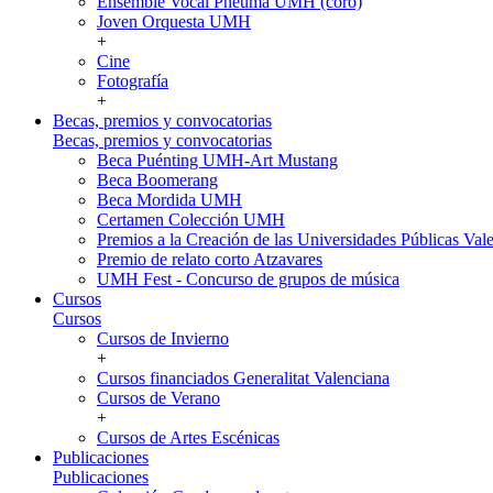
Ensemble Vocal Pneuma UMH (coro)
Joven Orquesta UMH
+
Cine
Fotografía
+
Becas, premios y convocatorias
Becas, premios y convocatorias
Beca Puénting UMH-Art Mustang
Beca Boomerang
Beca Mordida UMH
Certamen Colección UMH
Premios a la Creación de las Universidades Públicas V
Premio de relato corto Atzavares
UMH Fest - Concurso de grupos de música
Cursos
Cursos
Cursos de Invierno
+
Cursos financiados Generalitat Valenciana
Cursos de Verano
+
Cursos de Artes Escénicas
Publicaciones
Publicaciones