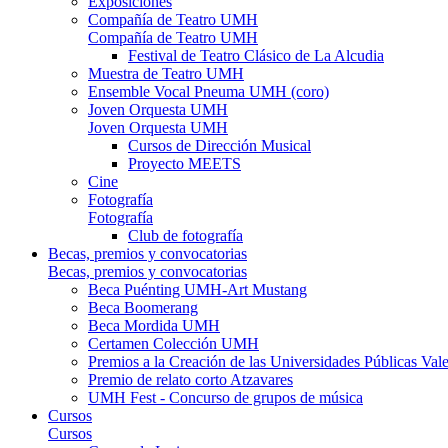
Exposiciones
Compañía de Teatro UMH
Compañía de Teatro UMH
Festival de Teatro Clásico de La Alcudia
Muestra de Teatro UMH
Ensemble Vocal Pneuma UMH (coro)
Joven Orquesta UMH
Joven Orquesta UMH
Cursos de Dirección Musical
Proyecto MEETS
Cine
Fotografía
Fotografía
Club de fotografía
Becas, premios y convocatorias
Becas, premios y convocatorias
Beca Puénting UMH-Art Mustang
Beca Boomerang
Beca Mordida UMH
Certamen Colección UMH
Premios a la Creación de las Universidades Públicas V
Premio de relato corto Atzavares
UMH Fest - Concurso de grupos de música
Cursos
Cursos