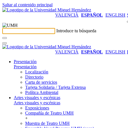
Saltar al contenido principal
VALENCIÀ
ESPAÑOL
ENGLISH
Introduce tu búsqueda
VALENCIÀ
ESPAÑOL
ENGLISH
Presentación
Presentación
Localización
Directorio
Carta de servicios
Tarjeta Solidaria / Tarjeta Extensa
Política Ambiental
Artes visuales y escénicas
Artes visuales y escénicas
Exposiciones
Compañía de Teatro UMH
+
Muestra de Teatro UMH