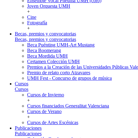
Ensemble Vocal Pneuma UMH (coro)
Joven Orquesta UMH
+
Cine
Fotografía
+
Becas, premios y convocatorias
Becas, premios y convocatorias
Beca Puénting UMH-Art Mustang
Beca Boomerang
Beca Mordida UMH
Certamen Colección UMH
Premios a la Creación de las Universidades Públicas V
Premio de relato corto Atzavares
UMH Fest - Concurso de grupos de música
Cursos
Cursos
Cursos de Invierno
+
Cursos financiados Generalitat Valenciana
Cursos de Verano
+
Cursos de Artes Escénicas
Publicaciones
Publicaciones