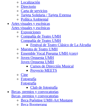
Localización
Directorio
Carta de servicios
Tarjeta Solidaria / Tarjeta Extensa
Política Ambiental
Artes visuales y escénicas
Artes visuales y escénicas
Exposiciones
Compañía de Teatro UMH
Compañía de Teatro UMH
Festival de Teatro Clásico de La Alcudia
Muestra de Teatro UMH
Ensemble Vocal Pneuma UMH (coro)
Joven Orquesta UMH
Joven Orquesta UMH
Cursos de Dirección Musical
Proyecto MEETS
Cine
Fotografía
Fotografía
Club de fotografía
Becas, premios y convocatorias
Becas, premios y convocatorias
Beca Puénting UMH-Art Mustang
Beca Boomerang