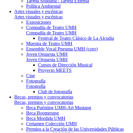
Tarjeta Solidaria / Tarjeta Extensa
Política Ambiental
Artes visuales y escénicas
Artes visuales y escénicas
Exposiciones
Compañía de Teatro UMH
Compañía de Teatro UMH
Festival de Teatro Clásico de La Alcudia
Muestra de Teatro UMH
Ensemble Vocal Pneuma UMH (coro)
Joven Orquesta UMH
Joven Orquesta UMH
Cursos de Dirección Musical
Proyecto MEETS
Cine
Fotografía
Fotografía
Club de fotografía
Becas, premios y convocatorias
Becas, premios y convocatorias
Beca Puénting UMH-Art Mustang
Beca Boomerang
Beca Mordida UMH
Certamen Colección UMH
Premios a la Creación de las Universidades Públicas