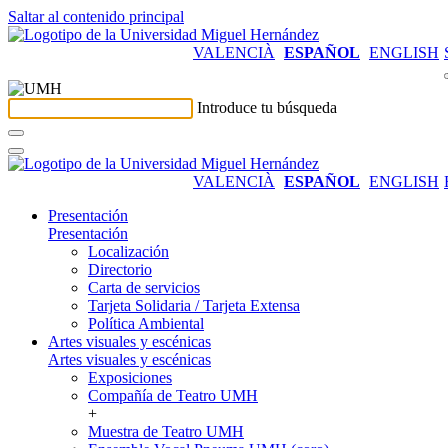
Saltar al contenido principal
VALENCIÀ
ESPAÑOL
ENGLISH
Introduce tu búsqueda
VALENCIÀ
ESPAÑOL
ENGLISH
Presentación
Presentación
Localización
Directorio
Carta de servicios
Tarjeta Solidaria / Tarjeta Extensa
Política Ambiental
Artes visuales y escénicas
Artes visuales y escénicas
Exposiciones
Compañía de Teatro UMH
+
Muestra de Teatro UMH