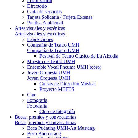
Localización
Directorio
Carta de servicios
Tarjeta Solidaria / Tarjeta Extensa
Política Ambiental
Artes visuales y escénicas
Artes visuales y escénicas
Exposiciones
Compañía de Teatro UMH
Compañía de Teatro UMH
Festival de Teatro Clásico de La Alcudia
Muestra de Teatro UMH
Ensemble Vocal Pneuma UMH (coro)
Joven Orquesta UMH
Joven Orquesta UMH
Cursos de Dirección Musical
Proyecto MEETS
Cine
Fotografía
Fotografía
Club de fotografía
Becas, premios y convocatorias
Becas, premios y convocatorias
Beca Puénting UMH-Art Mustang
Beca Boomerang