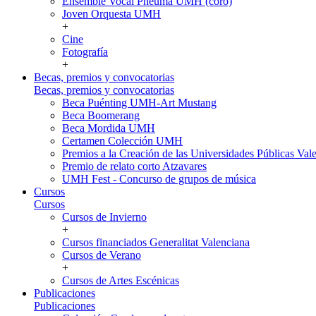
Ensemble Vocal Pneuma UMH (coro)
Joven Orquesta UMH
+
Cine
Fotografía
+
Becas, premios y convocatorias
Becas, premios y convocatorias
Beca Puénting UMH-Art Mustang
Beca Boomerang
Beca Mordida UMH
Certamen Colección UMH
Premios a la Creación de las Universidades Públicas V
Premio de relato corto Atzavares
UMH Fest - Concurso de grupos de música
Cursos
Cursos
Cursos de Invierno
+
Cursos financiados Generalitat Valenciana
Cursos de Verano
+
Cursos de Artes Escénicas
Publicaciones
Publicaciones