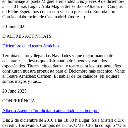
en homenaje al poeta Miguel Hernández Día: jueves 9 de diciembre
a las 20 horas Lugar: Aula Magna del Edificio Altabix del Campus
de Elche Esperamos contar con vuestra presencia. Entrada libre.
Con la colaboración de Cajamadrid. (more…)
20 June 2025
D'ALTRES ACTIVITATS
Diciembre en el teatro Arniches
Termina el año y llegan las Navidades y qué mejor manera de
celebrar estas fiestas que disfrutando de buenos y variados
espectáculos. Títeres, circo, danza, y teatro para los más pequeños
configuran nuestra propuesta para el Diciembre más escénico. Vente
al Teatre Arniches: Carmen, El hablar de los callados, Ni siquiera
somos magos y Las...
20 June 2025
CONFERÈNCIA
Alberto Asencio “un ilicitano adelantado a su tiempo”
Dia: 2 de diciembre de 2010 a las 18:30 h Lugar: Sala Misteri d'Elx
del edif. Torrevaillo. Campus de Elche. UMH Charla coloquio "Una