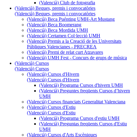
(Valencià) Club de fotografia
(Valencià) Beques, premis i convocatòries
(Valencià) Beques, premis i convocatòries
(Valencià) Beca Puénting UMH-Art Mustang
(Valencià) Beca Boomerang
(Valencià) Beca Mordida UMH
(Valencià) Certamen Col·lecció UMH
(Valencià) Premis a la Creació de les Universitats
Públiques Valencianes - PRECREA
(Valencià) Premi de relat curt Atzavares
(Valencià) UMH Fest - Concurs de grups de música
(Valencià) Cursos
(Valencià) Cursos
(Valencià) Cursos d'Hivern
(Valencià) Cursos d'Hivern
(Valencià) Programa Cursos d'hivern UMH
(Valencià) Preguntes freqüents Cursos d’hivern
UMH
(Valencià) Cursos financiats Generalitat Valenciana
(Valencià) Cursos d'Estiu
(Valencià) Cursos d'Estiu
(Valencià) Programa Cursos d'estiu UMH
(Valencià) Preguntas freqüents Cursos d'Estiu
UMH
(Valencià) Cursos d'Arts Escèniques