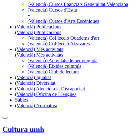
(Valencià) Cursos financiats Generalitat Valenciana
(Valencià) Cursos d'Estiu
+
(Valencià) Cursos d'Arts Escèniques
(Valencià) Publicacions
(Valencià) Publicacions
(Valencià) Col·lecció Quaderns d'art
(Valencià) Col·lecció Atzavares
(Valencià) Més activitats
(Valencià) Més activitats
(Valencià) Activitats de benvinguda
(Valencià) Eixides culturals
(Valencià) Club de lectura
(Valencià) Igualtat
(Valencià) Diversitat
(Valencià) Atenció a la Discapacitat
(Valencià) Oficina de Llengües
Sabiex
(Valencià) Normativa
Cultura umh