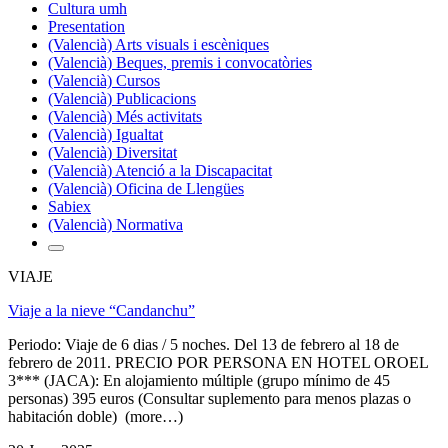
Cultura umh
Presentation
(Valencià) Arts visuals i escèniques
(Valencià) Beques, premis i convocatòries
(Valencià) Cursos
(Valencià) Publicacions
(Valencià) Més activitats
(Valencià) Igualtat
(Valencià) Diversitat
(Valencià) Atenció a la Discapacitat
(Valencià) Oficina de Llengües
Sabiex
(Valencià) Normativa
VIAJE
Viaje a la nieve “Candanchu”
Periodo: Viaje de 6 dias / 5 noches. Del 13 de febrero al 18 de
febrero de 2011. PRECIO POR PERSONA EN HOTEL OROEL
3*** (JACA): En alojamiento múltiple (grupo mínimo de 45
personas) 395 euros (Consultar suplemento para menos plazas o
habitación doble) (more…)