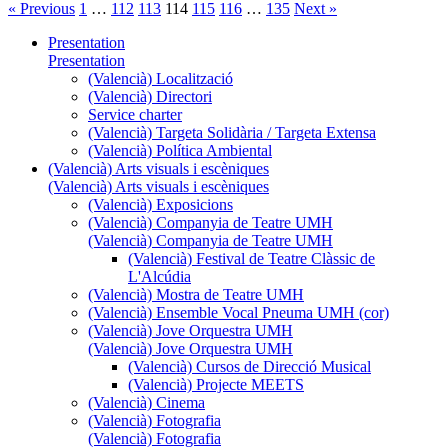
« Previous
1
…
112
113
114
115
116
…
135
Next »
Presentation
Presentation
(Valencià) Localització
(Valencià) Directori
Service charter
(Valencià) Targeta Solidària / Targeta Extensa
(Valencià) Política Ambiental
(Valencià) Arts visuals i escèniques
(Valencià) Arts visuals i escèniques
(Valencià) Exposicions
(Valencià) Companyia de Teatre UMH
(Valencià) Companyia de Teatre UMH
(Valencià) Festival de Teatre Clàssic de
L'Alcúdia
(Valencià) Mostra de Teatre UMH
(Valencià) Ensemble Vocal Pneuma UMH (cor)
(Valencià) Jove Orquestra UMH
(Valencià) Jove Orquestra UMH
(Valencià) Cursos de Direcció Musical
(Valencià) Projecte MEETS
(Valencià) Cinema
(Valencià) Fotografia
(Valencià) Fotografia