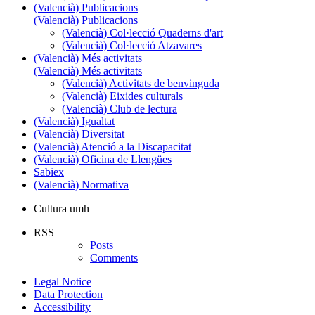
(Valencià) Publicacions
(Valencià) Publicacions
(Valencià) Col·lecció Quaderns d'art
(Valencià) Col·lecció Atzavares
(Valencià) Més activitats
(Valencià) Més activitats
(Valencià) Activitats de benvinguda
(Valencià) Eixides culturals
(Valencià) Club de lectura
(Valencià) Igualtat
(Valencià) Diversitat
(Valencià) Atenció a la Discapacitat
(Valencià) Oficina de Llengües
Sabiex
(Valencià) Normativa
Cultura umh
RSS
Posts
Comments
Legal Notice
Data Protection
Accessibility