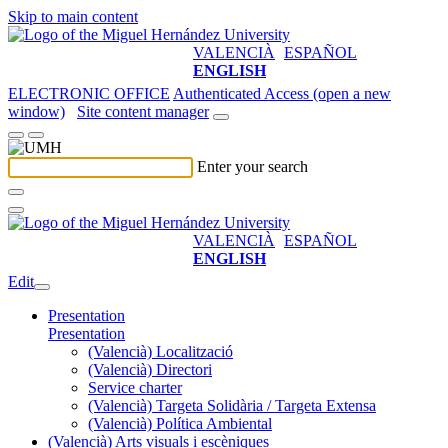
Skip to main content
VALENCIÀ
ESPAÑOL
ENGLISH
ELECTRONIC OFFICE
Authenticated Access (open a new
window)
Site content manager
Enter your search
VALENCIÀ
ESPAÑOL
ENGLISH
Edit
Presentation
Presentation
(Valencià) Localització
(Valencià) Directori
Service charter
(Valencià) Targeta Solidària / Targeta Extensa
(Valencià) Política Ambiental
(Valencià) Arts visuals i escèniques