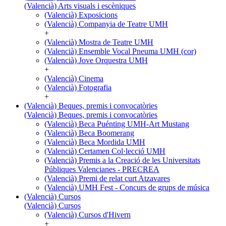
(Valencià) Arts visuals i escèniques
(Valencià) Exposicions
(Valencià) Companyia de Teatre UMH
+
(Valencià) Mostra de Teatre UMH
(Valencià) Ensemble Vocal Pneuma UMH (cor)
(Valencià) Jove Orquestra UMH
+
(Valencià) Cinema
(Valencià) Fotografia
+
(Valencià) Beques, premis i convocatòries
(Valencià) Beques, premis i convocatòries
(Valencià) Beca Puénting UMH-Art Mustang
(Valencià) Beca Boomerang
(Valencià) Beca Mordida UMH
(Valencià) Certamen Col·lecció UMH
(Valencià) Premis a la Creació de les Universitats
Públiques Valencianes - PRECREA
(Valencià) Premi de relat curt Atzavares
(Valencià) UMH Fest - Concurs de grups de música
(Valencià) Cursos
(Valencià) Cursos
(Valencià) Cursos d'Hivern
+