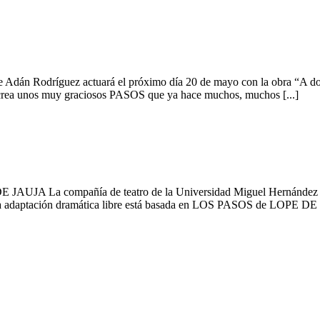
 Adán Rodríguez actuará el próximo día 20 de mayo con la obra “A dos
os muy graciosos PASOS que ya hace muchos, muchos [...]
JAUJA La compañía de teatro de la Universidad Miguel Hernández que
a adaptación dramática libre está basada en LOS PASOS de LOPE DE R