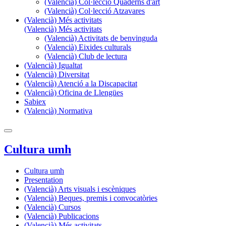
(Valencià) Col·lecció Quaderns d'art
(Valencià) Col·lecció Atzavares
(Valencià) Més activitats
(Valencià) Més activitats
(Valencià) Activitats de benvinguda
(Valencià) Eixides culturals
(Valencià) Club de lectura
(Valencià) Igualtat
(Valencià) Diversitat
(Valencià) Atenció a la Discapacitat
(Valencià) Oficina de Llengües
Sabiex
(Valencià) Normativa
Cultura umh
Cultura umh
Presentation
(Valencià) Arts visuals i escèniques
(Valencià) Beques, premis i convocatòries
(Valencià) Cursos
(Valencià) Publicacions
(Valencià) Més activitats