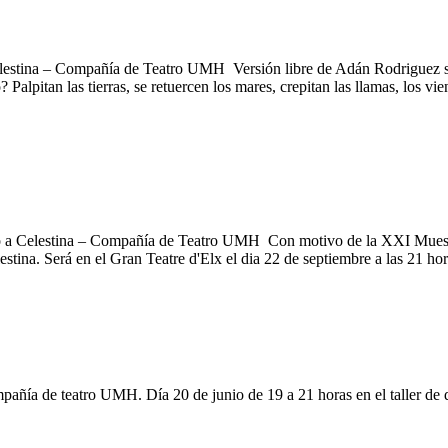
elestina – Compañía de Teatro UMH Versión libre de Adán Rodriguez s
lpitan las tierras, se retuercen los mares, crepitan las llamas, los vie
ndo a Celestina – Compañía de Teatro UMH Con motivo de la XXI Mue
tina. Será en el Gran Teatre d'Elx el dia 22 de septiembre a las 21 hor
mpañía de teatro UMH. Día 20 de junio de 19 a 21 horas en el taller de 