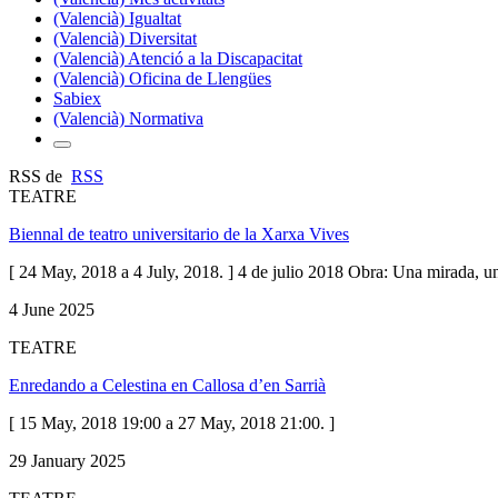
(Valencià) Igualtat
(Valencià) Diversitat
(Valencià) Atenció a la Discapacitat
(Valencià) Oficina de Llengües
Sabiex
(Valencià) Normativa
RSS de
RSS
TEATRE
Biennal de teatro universitario de la Xarxa Vives
[ 24 May, 2018 a 4 July, 2018. ] 4 de julio 2018 Obra: Una mirada, u
4 June 2025
TEATRE
Enredando a Celestina en Callosa d’en Sarrià
[ 15 May, 2018 19:00 a 27 May, 2018 21:00. ]
29 January 2025