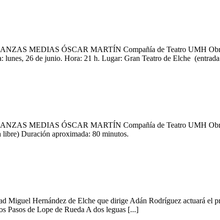
ZAS MEDIAS ÓSCAR MARTÍN Compañía de Teatro UMH Obra: “Horr
: lunes, 26 de junio. Hora: 21 h. Lugar: Gran Teatro de Elche (entrad
AS MEDIAS ÓSCAR MARTÍN Compañía de Teatro UMH Obra: “Ladron
a libre) Duración aproximada: 80 minutos.
guel Hernández de Elche que dirige Adán Rodríguez actuará el próxi
Los Pasos de Lope de Rueda A dos leguas [...]