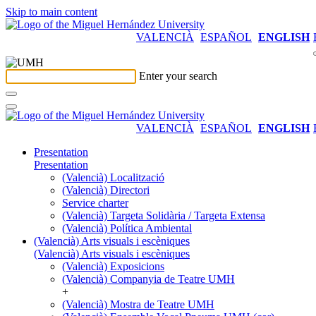
Skip to main content
VALENCIÀ
ESPAÑOL
ENGLISH
Enter your search
VALENCIÀ
ESPAÑOL
ENGLISH
Presentation
Presentation
(Valencià) Localització
(Valencià) Directori
Service charter
(Valencià) Targeta Solidària / Targeta Extensa
(Valencià) Política Ambiental
(Valencià) Arts visuals i escèniques
(Valencià) Arts visuals i escèniques
(Valencià) Exposicions
(Valencià) Companyia de Teatre UMH
+
(Valencià) Mostra de Teatre UMH