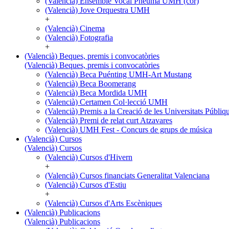
(Valencià) Ensemble Vocal Pneuma UMH (cor)
(Valencià) Jove Orquestra UMH
+
(Valencià) Cinema
(Valencià) Fotografia
+
(Valencià) Beques, premis i convocatòries
(Valencià) Beques, premis i convocatòries
(Valencià) Beca Puénting UMH-Art Mustang
(Valencià) Beca Boomerang
(Valencià) Beca Mordida UMH
(Valencià) Certamen Col·lecció UMH
(Valencià) Premis a la Creació de les Universitats Púb
(Valencià) Premi de relat curt Atzavares
(Valencià) UMH Fest - Concurs de grups de música
(Valencià) Cursos
(Valencià) Cursos
(Valencià) Cursos d'Hivern
+
(Valencià) Cursos financiats Generalitat Valenciana
(Valencià) Cursos d'Estiu
+
(Valencià) Cursos d'Arts Escèniques
(Valencià) Publicacions
(Valencià) Publicacions