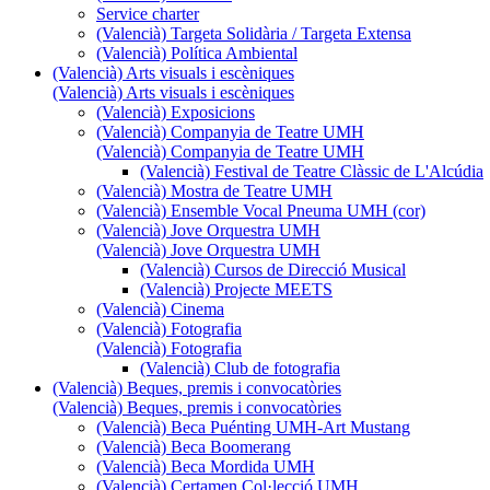
Service charter
(Valencià) Targeta Solidària / Targeta Extensa
(Valencià) Política Ambiental
(Valencià) Arts visuals i escèniques
(Valencià) Arts visuals i escèniques
(Valencià) Exposicions
(Valencià) Companyia de Teatre UMH
(Valencià) Companyia de Teatre UMH
(Valencià) Festival de Teatre Clàssic de L'Alcúdia
(Valencià) Mostra de Teatre UMH
(Valencià) Ensemble Vocal Pneuma UMH (cor)
(Valencià) Jove Orquestra UMH
(Valencià) Jove Orquestra UMH
(Valencià) Cursos de Direcció Musical
(Valencià) Projecte MEETS
(Valencià) Cinema
(Valencià) Fotografia
(Valencià) Fotografia
(Valencià) Club de fotografia
(Valencià) Beques, premis i convocatòries
(Valencià) Beques, premis i convocatòries
(Valencià) Beca Puénting UMH-Art Mustang
(Valencià) Beca Boomerang
(Valencià) Beca Mordida UMH
(Valencià) Certamen Col·lecció UMH