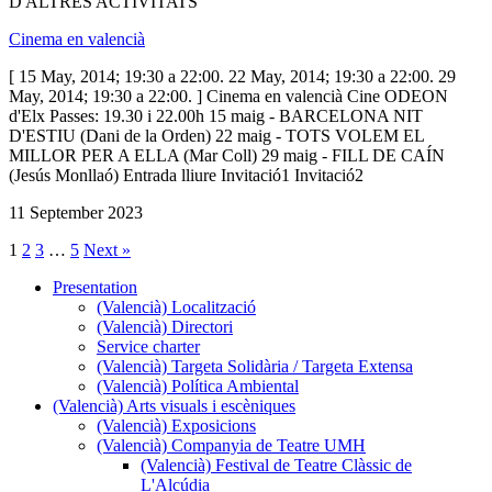
D'ALTRES ACTIVITATS
Cinema en valencià
[ 15 May, 2014; 19:30 a 22:00. 22 May, 2014; 19:30 a 22:00. 29
May, 2014; 19:30 a 22:00. ] Cinema en valencià Cine ODEON
d'Elx Passes: 19.30 i 22.00h 15 maig - BARCELONA NIT
D'ESTIU (Dani de la Orden) 22 maig - TOTS VOLEM EL
MILLOR PER A ELLA (Mar Coll) 29 maig - FILL DE CAÍN
(Jesús Monllaó) Entrada lliure Invitació1 Invitació2
11 September 2023
1
2
3
…
5
Next »
Presentation
Presentation
(Valencià) Localització
(Valencià) Directori
Service charter
(Valencià) Targeta Solidària / Targeta Extensa
(Valencià) Política Ambiental
(Valencià) Arts visuals i escèniques
(Valencià)
(Valencià) Exposicions
Arts
(Valencià) Companyia de Teatre UMH
visuals
(Valencià)
(Valencià) Festival de Teatre Clàssic de
i
Companyia
L'Alcúdia