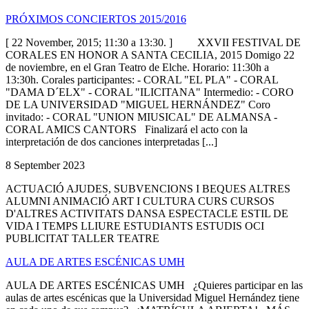
PRÓXIMOS CONCIERTOS 2015/2016
[ 22 November, 2015; 11:30 a 13:30. ] XXVII FESTIVAL DE
CORALES EN HONOR A SANTA CECILIA, 2015 Domigo 22
de noviembre, en el Gran Teatro de Elche. Horario: 11:30h a
13:30h. Corales participantes: - CORAL "EL PLA" - CORAL
"DAMA D´ELX" - CORAL "ILICITANA" Intermedio: - CORO
DE LA UNIVERSIDAD "MIGUEL HERNÁNDEZ" Coro
invitado: - CORAL "UNION MIUSICAL" DE ALMANSA -
CORAL AMICS CANTORS Finalizará el acto con la
interpretación de dos canciones interpretadas [...]
8 September 2023
ACTUACIÓ AJUDES, SUBVENCIONS I BEQUES ALTRES
ALUMNI ANIMACIÓ ART I CULTURA CURS CURSOS
D'ALTRES ACTIVITATS DANSA ESPECTACLE ESTIL DE
VIDA I TEMPS LLIURE ESTUDIANTS ESTUDIS OCI
PUBLICITAT TALLER TEATRE
AULA DE ARTES ESCÉNICAS UMH
AULA DE ARTES ESCÉNICAS UMH ¿Quieres participar en las
aulas de artes escénicas que la Universidad Miguel Hernández tiene