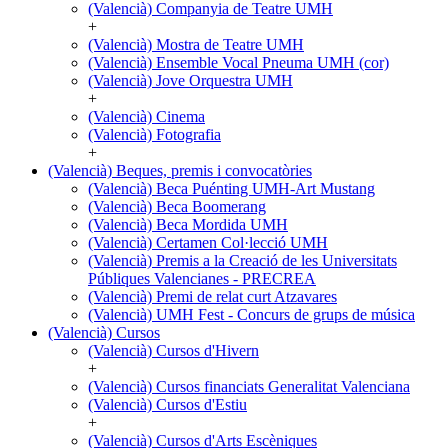
Arts
(Valencià) Companyia de Teatre UMH
visuals
+
i
(Valencià) Mostra de Teatre UMH
escèniques
(Valencià) Ensemble Vocal Pneuma UMH (cor)
(Valencià) Jove Orquestra UMH
+
(Valencià) Cinema
(Valencià) Fotografia
+
(Valencià) Beques, premis i convocatòries
(Valencià)
(Valencià) Beca Puénting UMH-Art Mustang
Beques,
(Valencià) Beca Boomerang
premis
(Valencià) Beca Mordida UMH
i
(Valencià) Certamen Col·lecció UMH
convocatòries
(Valencià) Premis a la Creació de les Universitats
Públiques Valencianes - PRECREA
(Valencià) Premi de relat curt Atzavares
(Valencià) UMH Fest - Concurs de grups de música
(Valencià) Cursos
(Valencià)
(Valencià) Cursos d'Hivern
Cursos
+
(Valencià) Cursos financiats Generalitat Valenciana
(Valencià) Cursos d'Estiu
+
(Valencià) Cursos d'Arts Escèniques