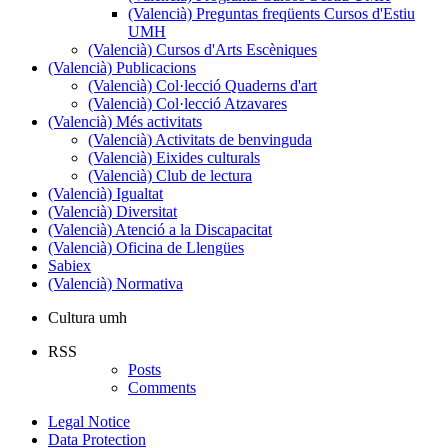
Cursos
(Valencià) Preguntas freqüents Cursos d'Estiu
d'Estiu
UMH
(Valencià) Cursos d'Arts Escèniques
(Valencià) Publicacions
(Valencià)
(Valencià) Col·lecció Quaderns d'art
Publicacions
(Valencià) Col·lecció Atzavares
(Valencià) Més activitats
(Valencià)
(Valencià) Activitats de benvinguda
Més
(Valencià) Eixides culturals
activitats
(Valencià) Club de lectura
(Valencià) Igualtat
(Valencià) Diversitat
(Valencià) Atenció a la Discapacitat
(Valencià) Oficina de Llengües
Sabiex
(Valencià) Normativa
Cultura umh
RSS
Posts
Comments
Legal Notice
Data Protection