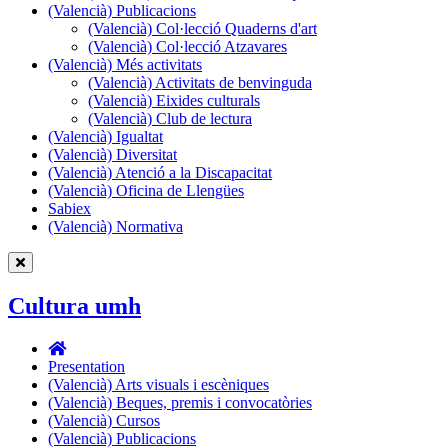
(Valencià) Publicacions
(Valencià)
(Valencià) Col·lecció Quaderns d'art
Publicacions
(Valencià) Col·lecció Atzavares
(Valencià) Més activitats
(Valencià)
(Valencià) Activitats de benvinguda
Més
(Valencià) Eixides culturals
activitats
(Valencià) Club de lectura
(Valencià) Igualtat
(Valencià) Diversitat
(Valencià) Atenció a la Discapacitat
(Valencià) Oficina de Llengües
Sabiex
(Valencià) Normativa
Cultura umh
Cultura
umh
Presentation
(Valencià) Arts visuals i escèniques
(Valencià) Beques, premis i convocatòries
(Valencià) Cursos
(Valencià) Publicacions