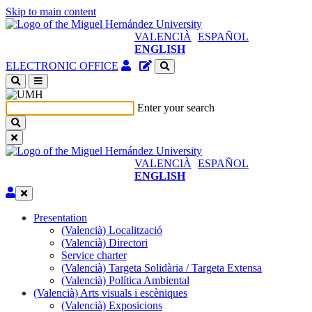
Skip to main content
VALENCIÀ
ESPAÑOL
ENGLISH
Authenticated
Site
ELECTRONIC OFFICE
Access
content
(open
manager
a
Enter your search
new
window)
VALENCIÀ
ESPAÑOL
ENGLISH
Edit
Presentation
Presentation
(Valencià) Localització
(Valencià) Directori
Service charter
(Valencià) Targeta Solidària / Targeta Extensa
(Valencià) Política Ambiental
(Valencià) Arts visuals i escèniques
(Valencià)
(Valencià) Exposicions