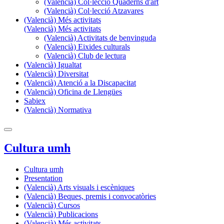
(Valencià) Col·lecció Quaderns d'art
(Valencià) Col·lecció Atzavares
(Valencià) Més activitats
(Valencià) Més activitats
(Valencià) Activitats de benvinguda
(Valencià) Eixides culturals
(Valencià) Club de lectura
(Valencià) Igualtat
(Valencià) Diversitat
(Valencià) Atenció a la Discapacitat
(Valencià) Oficina de Llengües
Sabiex
(Valencià) Normativa
Cultura umh
Cultura umh
Presentation
(Valencià) Arts visuals i escèniques
(Valencià) Beques, premis i convocatòries
(Valencià) Cursos
(Valencià) Publicacions
(Valencià) Més activitats