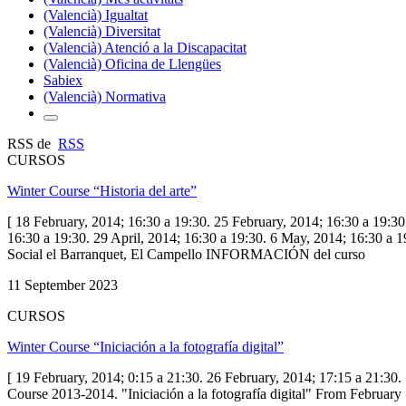
(Valencià) Igualtat
(Valencià) Diversitat
(Valencià) Atenció a la Discapacitat
(Valencià) Oficina de Llengües
Sabiex
(Valencià) Normativa
RSS de
RSS
CURSOS
Winter Course “Historia del arte”
[ 18 February, 2014; 16:30 a 19:30. 25 February, 2014; 16:30 a 19:30
16:30 a 19:30. 29 April, 2014; 16:30 a 19:30. 6 May, 2014; 16:30 a 
Social el Barranquet, El Campello INFORMACIÓN del curso
11 September 2023
CURSOS
Winter Course “Iniciación a la fotografía digital”
[ 19 February, 2014; 0:15 a 21:30. 26 February, 2014; 17:15 a 21:30.
Course 2013-2014. "Iniciación a la fotografía digital" From Febru