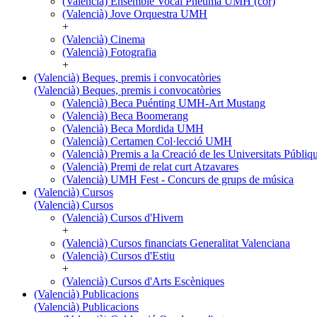
(Valencià) Ensemble Vocal Pneuma UMH (cor)
(Valencià) Jove Orquestra UMH
+
(Valencià) Cinema
(Valencià) Fotografia
+
(Valencià) Beques, premis i convocatòries
(Valencià) Beques, premis i convocatòries
(Valencià) Beca Puénting UMH-Art Mustang
(Valencià) Beca Boomerang
(Valencià) Beca Mordida UMH
(Valencià) Certamen Col·lecció UMH
(Valencià) Premis a la Creació de les Universitats Púb
(Valencià) Premi de relat curt Atzavares
(Valencià) UMH Fest - Concurs de grups de música
(Valencià) Cursos
(Valencià) Cursos
(Valencià) Cursos d'Hivern
+
(Valencià) Cursos financiats Generalitat Valenciana
(Valencià) Cursos d'Estiu
+
(Valencià) Cursos d'Arts Escèniques
(Valencià) Publicacions
(Valencià) Publicacions