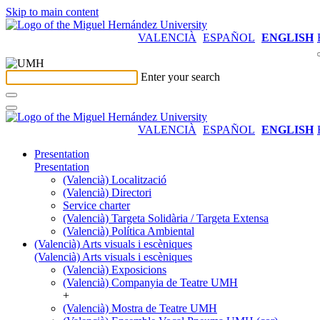
Skip to main content
VALENCIÀ
ESPAÑOL
ENGLISH
Enter your search
VALENCIÀ
ESPAÑOL
ENGLISH
Presentation
Presentation
(Valencià) Localització
(Valencià) Directori
Service charter
(Valencià) Targeta Solidària / Targeta Extensa
(Valencià) Política Ambiental
(Valencià) Arts visuals i escèniques
(Valencià) Arts visuals i escèniques
(Valencià) Exposicions
(Valencià) Companyia de Teatre UMH
+
(Valencià) Mostra de Teatre UMH