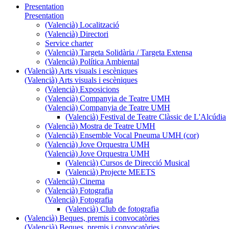
Presentation
Presentation
(Valencià) Localització
(Valencià) Directori
Service charter
(Valencià) Targeta Solidària / Targeta Extensa
(Valencià) Política Ambiental
(Valencià) Arts visuals i escèniques
(Valencià) Arts visuals i escèniques
(Valencià) Exposicions
(Valencià) Companyia de Teatre UMH
(Valencià) Companyia de Teatre UMH
(Valencià) Festival de Teatre Clàssic de L'Alcúdia
(Valencià) Mostra de Teatre UMH
(Valencià) Ensemble Vocal Pneuma UMH (cor)
(Valencià) Jove Orquestra UMH
(Valencià) Jove Orquestra UMH
(Valencià) Cursos de Direcció Musical
(Valencià) Projecte MEETS
(Valencià) Cinema
(Valencià) Fotografia
(Valencià) Fotografia
(Valencià) Club de fotografia
(Valencià) Beques, premis i convocatòries
(Valencià) Beques, premis i convocatòries