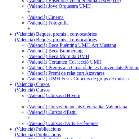
(Valencià) Ensemble Vocal Pneuma UMH (cor)
(Valencià) Jove Orquestra UMH
+
(Valencià) Cinema
(Valencià) Fotografia
+
(Valencià) Beques, premis i convocatòries
(Valencià) Beques, premis i convocatòries
(Valencià) Beca Puénting UMH-Art Mustang
(Valencià) Beca Boomerang
(Valencià) Beca Mordida UMH
(Valencià) Certamen Col·lecció UMH
(Valencià) Premis a la Creació de les Universitats Púb
(Valencià) Premi de relat curt Atzavares
(Valencià) UMH Fest - Concurs de grups de música
(Valencià) Cursos
(Valencià) Cursos
(Valencià) Cursos d'Hivern
+
(Valencià) Cursos financiats Generalitat Valenciana
(Valencià) Cursos d'Estiu
+
(Valencià) Cursos d'Arts Escèniques
(Valencià) Publicacions
(Valencià) Publicacions