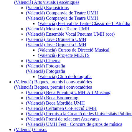
(Valencià) Arts visuals i escèniques
(Valencià) Exposicions
(Valencià) Companyia de Teatre UMH
(Valencià) Companyia de Teatre UMH
(Valencià) Festival de Teatre Clàssic de L'Alcúdia
(Valencià) Mostra de Teatre UMH
(Valencià) Ensemble Vocal Pneuma UMH (cor)
(Valencià) Jove Orquestra UMH
(Valencià) Jove Orquestra UMH
(Valencià) Cursos de Direcció Musical
(Valencià) Projecte MEETS
(Valencià) Cinema
(Valencià) Fotografia
(Valencià) Fotografia
(Valencià) Club de fotografia
(Valencià) Beques, premis i convocatòries
(Valencià) Beques, premis i convocatòries
(Valencià) Beca Puénting UMH-Art Mustang
(Valencià) Beca Boomerang
(Valencià) Beca Mordida UMH
(Valencià) Certamen Col·lecció UMH
(Valencià) Premis a la Creació de les Universitats Púb
(Valencià) Premi de relat curt Atzavares
(Valencià) UMH Fest - Concurs de grups de música
(Valencià) Cursos