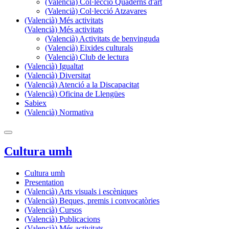
(Valencià) Col·lecció Quaderns d'art
(Valencià) Col·lecció Atzavares
(Valencià) Més activitats
(Valencià) Més activitats
(Valencià) Activitats de benvinguda
(Valencià) Eixides culturals
(Valencià) Club de lectura
(Valencià) Igualtat
(Valencià) Diversitat
(Valencià) Atenció a la Discapacitat
(Valencià) Oficina de Llengües
Sabiex
(Valencià) Normativa
Cultura umh
Cultura umh
Presentation
(Valencià) Arts visuals i escèniques
(Valencià) Beques, premis i convocatòries
(Valencià) Cursos
(Valencià) Publicacions
(Valencià) Més activitats