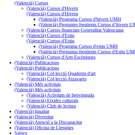
(Valencià) Cursos
(Valencià) Cursos d'Hivern
(Valencià) Cursos d'Hivern
(Valencià) Programa Cursos d'hivern UMH
(Valencià) Preguntes freqüents Cursos d’hivern 
(Valencià) Cursos financiats Generalitat Valenciana
(Valencià) Cursos d'Estiu
(Valencià) Cursos d'Estiu
(Valencià) Programa Cursos d'estiu UMH
(Valencià) Preguntas freqüents Cursos d'Estiu U
(Valencià) Cursos d'Arts Escèniques
(Valencià) Publicacions
(Valencià) Publicacions
(Valencià) Col·lecció Quaderns d'art
(Valencià) Col·lecció Atzavares
(Valencià) Més activitats
(Valencià) Més activitats
(Valencià) Activitats de benvinguda
(Valencià) Eixides culturals
(Valencià) Club de lectura
(Valencià) Igualtat
(Valencià) Diversitat
(Valencià) Atenció a la Discapacitat
(Valencià) Oficina de Llengües
Sabiex