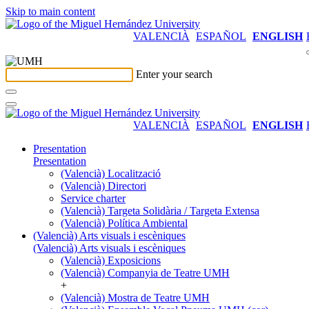
Skip to main content
VALENCIÀ
ESPAÑOL
ENGLISH
Enter your search
VALENCIÀ
ESPAÑOL
ENGLISH
Presentation
Presentation
(Valencià) Localització
(Valencià) Directori
Service charter
(Valencià) Targeta Solidària / Targeta Extensa
(Valencià) Política Ambiental
(Valencià) Arts visuals i escèniques
(Valencià) Arts visuals i escèniques
(Valencià) Exposicions
(Valencià) Companyia de Teatre UMH
+
(Valencià) Mostra de Teatre UMH