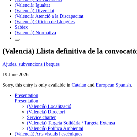
(Valencià) Igualtat
(Valencià) Diversitat
(Valencià) Atenció a la Discapacitat
(Valencià) Oficina de Llengües
Sabiex
(Valencià) Normativa
(Valencià) Llista definitiva de la convoc
Ajudes, subvencions i beques
19 June 2026
Sorry, this entry is only available in
Catalan
and
European Spanish
.
Presentation
Presentation
(Valencià) Localització
(Valencià) Directori
Service charter
(Valencià) Targeta Solidària / Targeta Extensa
(Valencià) Política Ambiental
(Valencià) Arts visuals i escèniques