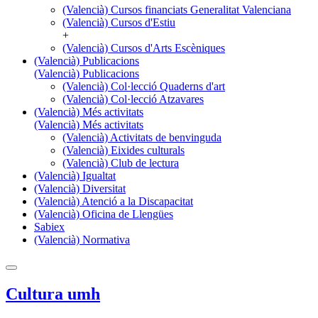
(Valencià) Cursos financiats Generalitat Valenciana
(Valencià) Cursos d'Estiu
+
(Valencià) Cursos d'Arts Escèniques
(Valencià) Publicacions
(Valencià) Publicacions
(Valencià) Col·lecció Quaderns d'art
(Valencià) Col·lecció Atzavares
(Valencià) Més activitats
(Valencià) Més activitats
(Valencià) Activitats de benvinguda
(Valencià) Eixides culturals
(Valencià) Club de lectura
(Valencià) Igualtat
(Valencià) Diversitat
(Valencià) Atenció a la Discapacitat
(Valencià) Oficina de Llengües
Sabiex
(Valencià) Normativa
Cultura umh