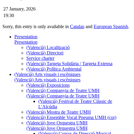
27 January, 2026
19:30
Sorry, this entry is only available in
Catalan
and
European Spanish
.
Presentation
Presentation
(Valencià) Localització
(Valencià) Directori
Service charter
(Valencià) Targeta Solidària / Targeta Extensa
(Valencià) Política Ambiental
(Valencià) Arts visuals i escèniques
(Valencià) Arts visuals i escèniques
(Valencià) Exposicions
(Valencià) Companyia de Teatre UMH
(Valencià) Companyia de Teatre UMH
(Valencià) Festival de Teatre Clàssic de
L'Alcúdia
(Valencià) Mostra de Teatre UMH
(Valencià) Ensemble Vocal Pneuma UMH (cor)
(Valencià) Jove Orquestra UMH
(Valencià) Jove Orquestra UMH
(Valencià) Cursos de Direcció Musical