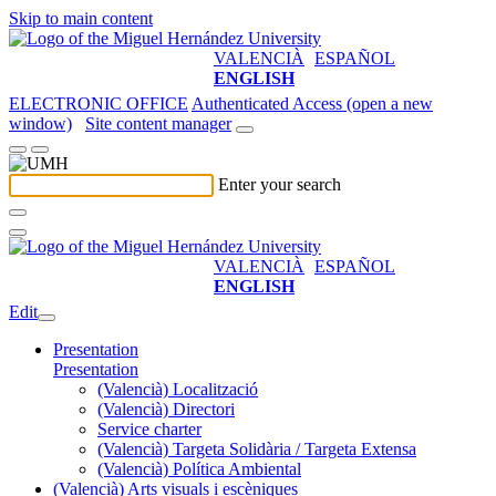
Skip to main content
VALENCIÀ
ESPAÑOL
ENGLISH
ELECTRONIC OFFICE
Authenticated Access (open a new
window)
Site content manager
Enter your search
VALENCIÀ
ESPAÑOL
ENGLISH
Edit
Presentation
Presentation
(Valencià) Localització
(Valencià) Directori
Service charter
(Valencià) Targeta Solidària / Targeta Extensa
(Valencià) Política Ambiental
(Valencià) Arts visuals i escèniques