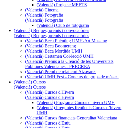
(Valencià) Projecte MEETS
(Valencià) Cinema
(Valencià) Fotografia
(Valencià) Fotografia
(Valencià) Club de fotografia
(Valencià) Beques, premis i convocatòries
(Valencià) Beques, premis i convocatòries
(Valencià) Beca Puénting UMH-Art Mustang
(Valencià) Beca Boomerang
(Valencià) Beca Mordida UMH
(Valencià) Certamen Col·lecció UMH
(Valencià) Premis a la Creació de les Universitats
Públiques Valencianes - PRECREA
(Valencià) Premi de relat curt Atzavares
(Valencià) UMH Fest - Concurs de grups de música
(Valencià) Cursos
(Valencià) Cursos
(Valencià) Cursos d'Hivern
(Valencià) Cursos d'Hivern
(Valencià) Programa Cursos d'hivern UMH
(Valencià) Preguntes freqüents Cursos d’hivern
UMH
(Valencià) Cursos financiats Generalitat Valenciana
(Valencià) Cursos d'Estiu