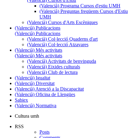
(Valencià) Cursos d'Estiu
(Valencià) Programa Cursos d'estiu UMH
(Valencià) Preguntas freqüents Cursos d'Estiu
UMH
(Valencià) Cursos d'Arts Escèniques
(Valencià) Publicacions
(Valencià) Publicacions
(Valencià) Col·lecció Quaderns d'art
(Valencià) Col·lecció Atzavares
(Valencià) Més activitats
(Valencià) Més activitats
(Valencià) Activitats de benvinguda
(Valencià) Eixides culturals
(Valencià) Club de lectura
(Valencià) Igualtat
(Valencià) Diversitat
(Valencià) Atenció a la Discapacitat
(Valencià) Oficina de Llengües
Sabiex
(Valencià) Normativa
Cultura umh
RSS
Posts
Comments