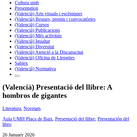
Cultura umh
Presentation
(Valencià) Arts visuals i escèniques
(Valencià) Beques, premis i convocatòries
(Valencià) Cursos
(Valencià) Publicacions
(Valencià) Més activitats
(Valencià) Igualtat
(Valencià) Diversitat
(Valencià) Atenció a la Discapacitat
(Valencià) Oficina de Llengües
Sabiex
(Valencià) Normativa
(Valencià) Presentació del llibre: A
hombros de gigantes
Literatura
,
Novetats
Aula UMH Plaça de Baix
,
Presentació del llibre
,
Presentación del
libro
26 January 2026