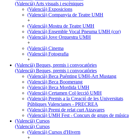
(Valencià) Arts visuals i escèniques
(Valencià) Exposicions
(Valencià) Companyia de Teatre UMH
+
(Valencià) Mostra de Teatre UMH
(Valencià) Ensemble Vocal Pneuma UMH (cor)
(Valencià) Jove Orquestra UMH
+
(Valencià) Cinema
(Valencià) Fotografia
+
(Valencià) Beques, premis i convocatòries
(Valencià) Beques, premis i convocatòries
(Valencià) Beca Puénting UMH-Art Mustang
(Valencià) Beca Boomerang
(Valencià) Beca Mordida UMH
(Valencià) Certamen Col·lecció UMH
(Valencià) Premis a la Creació de les Universitats
Públiques Valencianes - PRECREA
(Valencià) Premi de relat curt Atzavares
(Valencià) UMH Fest - Concurs de grups de música
(Valencià) Cursos
(Valencià) Cursos
(Valencià) Cursos d'Hivern
+