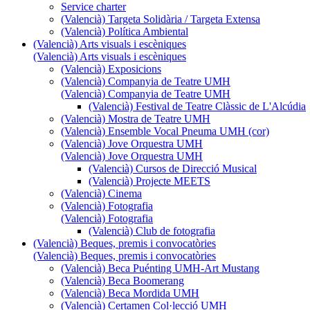
Service charter
(Valencià) Targeta Solidària / Targeta Extensa
(Valencià) Política Ambiental
(Valencià) Arts visuals i escèniques
(Valencià) Arts visuals i escèniques
(Valencià) Exposicions
(Valencià) Companyia de Teatre UMH
(Valencià) Companyia de Teatre UMH
(Valencià) Festival de Teatre Clàssic de L'Alcúdia
(Valencià) Mostra de Teatre UMH
(Valencià) Ensemble Vocal Pneuma UMH (cor)
(Valencià) Jove Orquestra UMH
(Valencià) Jove Orquestra UMH
(Valencià) Cursos de Direcció Musical
(Valencià) Projecte MEETS
(Valencià) Cinema
(Valencià) Fotografia
(Valencià) Fotografia
(Valencià) Club de fotografia
(Valencià) Beques, premis i convocatòries
(Valencià) Beques, premis i convocatòries
(Valencià) Beca Puénting UMH-Art Mustang
(Valencià) Beca Boomerang
(Valencià) Beca Mordida UMH
(Valencià) Certamen Col·lecció UMH