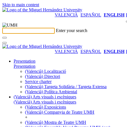
Skip to main content
VALENCIÀ
ESPAÑOL
ENGLISH
Enter your search
VALENCIÀ
ESPAÑOL
ENGLISH
Presentation
Presentation
(Valencià) Localització
(Valencià) Directori
Service charter
(Valencià) Targeta Solidària / Targeta Extensa
(Valencià) Política Ambiental
(Valencià) Arts visuals i escèniques
(Valencià) Arts visuals i escèniques
(Valencià) Exposicions
(Valencià) Companyia de Teatre UMH
+
(Valencià) Mostra de Teatre UMH