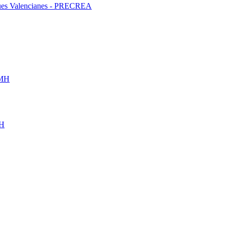
liques Valencianes - PRECREA
UMH
MH