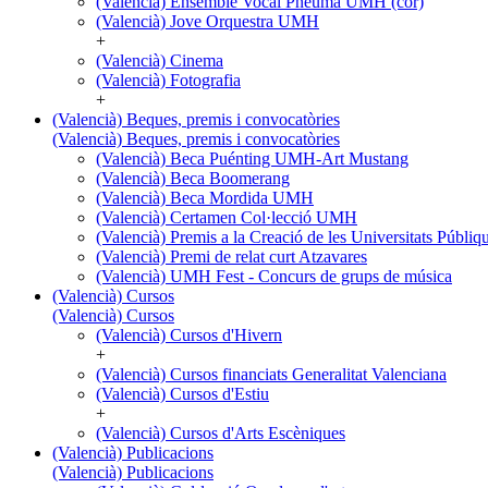
(Valencià) Ensemble Vocal Pneuma UMH (cor)
(Valencià) Jove Orquestra UMH
+
(Valencià) Cinema
(Valencià) Fotografia
+
(Valencià) Beques, premis i convocatòries
(Valencià) Beques, premis i convocatòries
(Valencià) Beca Puénting UMH-Art Mustang
(Valencià) Beca Boomerang
(Valencià) Beca Mordida UMH
(Valencià) Certamen Col·lecció UMH
(Valencià) Premis a la Creació de les Universitats Púb
(Valencià) Premi de relat curt Atzavares
(Valencià) UMH Fest - Concurs de grups de música
(Valencià) Cursos
(Valencià) Cursos
(Valencià) Cursos d'Hivern
+
(Valencià) Cursos financiats Generalitat Valenciana
(Valencià) Cursos d'Estiu
+
(Valencià) Cursos d'Arts Escèniques
(Valencià) Publicacions
(Valencià) Publicacions