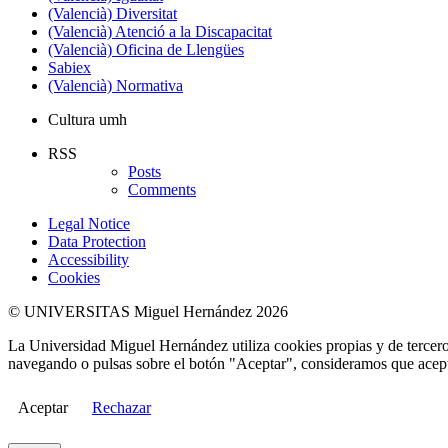
(Valencià) Diversitat
(Valencià) Atenció a la Discapacitat
(Valencià) Oficina de Llengües
Sabiex
(Valencià) Normativa
Cultura umh
RSS
Posts
Comments
Legal Notice
Data Protection
Accessibility
Cookies
© UNIVERSITAS Miguel Hernández 2026
La Universidad Miguel Hernández utiliza cookies propias y de terceros
navegando o pulsas sobre el botón "Aceptar", consideramos que acepta
Aceptar
Rechazar