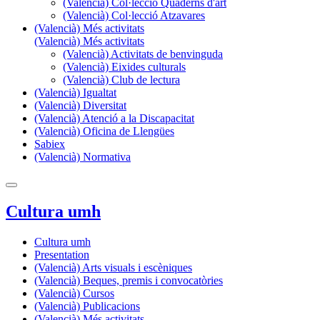
(Valencià) Col·lecció Quaderns d'art
(Valencià) Col·lecció Atzavares
(Valencià) Més activitats
(Valencià) Més activitats
(Valencià) Activitats de benvinguda
(Valencià) Eixides culturals
(Valencià) Club de lectura
(Valencià) Igualtat
(Valencià) Diversitat
(Valencià) Atenció a la Discapacitat
(Valencià) Oficina de Llengües
Sabiex
(Valencià) Normativa
Cultura umh
Cultura umh
Presentation
(Valencià) Arts visuals i escèniques
(Valencià) Beques, premis i convocatòries
(Valencià) Cursos
(Valencià) Publicacions
(Valencià) Més activitats