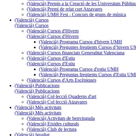
(Valencià) Premis a la Creació de les Universitats Púb
(Valencià) Premi de relat curt Atzavares
(Valencià) UMH Fest - Concurs de grups de música
(Valencià) Cursos
(Valencià) Cursos
(Valencià) Cursos d'Hivern
(Valencià) Cursos d'Hivern
(Valencià) Programa Cursos d'hivern UMH
(Valencià) Preguntes freqüents Cursos d’hivern 
(Valencià) Cursos financiats Generalitat Valenciana
(Valencià) Cursos d'Estiu
(Valencià) Cursos d'Estiu
(Valencià) Programa Cursos d'estiu UMH
(Valencià) Preguntas freqüents Cursos d'Estiu U
(Valencià) Cursos d'Arts Escèniques
(Valencià) Publicacions
(Valencià) Publicacions
(Valencià) Col·lecció Quaderns d'art
(Valencià) Col·lecció Atzavares
(Valencià) Més activitats
(Valencià) Més activitats
(Valencià) Activitats de benvinguda
(Valencià) Eixides culturals
(Valencià) Club de lectura
(Valencià) Igualtat