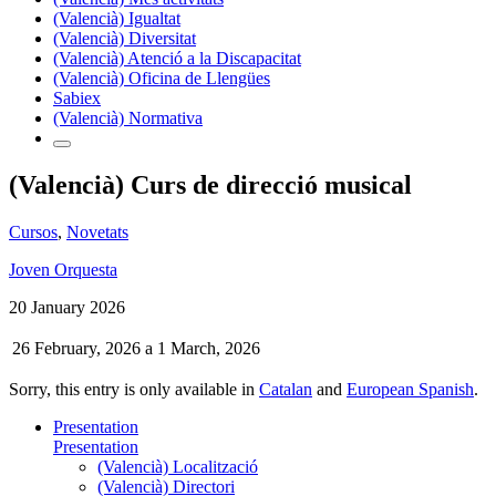
(Valencià) Igualtat
(Valencià) Diversitat
(Valencià) Atenció a la Discapacitat
(Valencià) Oficina de Llengües
Sabiex
(Valencià) Normativa
(Valencià) Curs de direcció musical
Cursos
,
Novetats
Joven Orquesta
20 January 2026
26 February, 2026
a
1 March, 2026
Sorry, this entry is only available in
Catalan
and
European Spanish
.
Presentation
Presentation
(Valencià) Localització
(Valencià) Directori