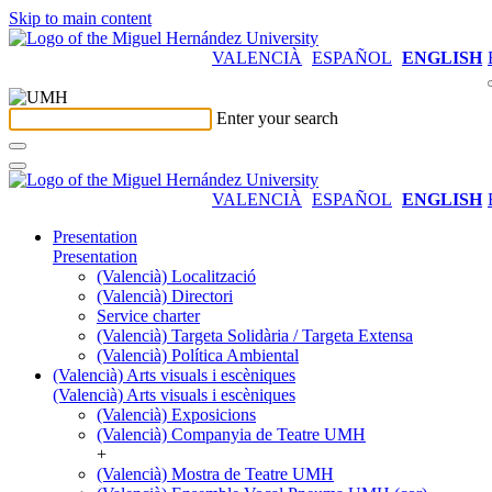
Skip to main content
VALENCIÀ
ESPAÑOL
ENGLISH
Enter your search
VALENCIÀ
ESPAÑOL
ENGLISH
Presentation
Presentation
(Valencià) Localització
(Valencià) Directori
Service charter
(Valencià) Targeta Solidària / Targeta Extensa
(Valencià) Política Ambiental
(Valencià) Arts visuals i escèniques
(Valencià) Arts visuals i escèniques
(Valencià) Exposicions
(Valencià) Companyia de Teatre UMH
+
(Valencià) Mostra de Teatre UMH