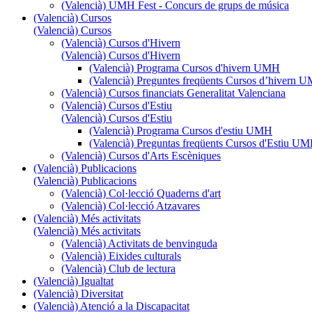
(Valencià) UMH Fest - Concurs de grups de música
(Valencià) Cursos
(Valencià) Cursos
(Valencià) Cursos d'Hivern
(Valencià) Cursos d'Hivern
(Valencià) Programa Cursos d'hivern UMH
(Valencià) Preguntes freqüents Cursos d’hivern 
(Valencià) Cursos financiats Generalitat Valenciana
(Valencià) Cursos d'Estiu
(Valencià) Cursos d'Estiu
(Valencià) Programa Cursos d'estiu UMH
(Valencià) Preguntas freqüents Cursos d'Estiu U
(Valencià) Cursos d'Arts Escèniques
(Valencià) Publicacions
(Valencià) Publicacions
(Valencià) Col·lecció Quaderns d'art
(Valencià) Col·lecció Atzavares
(Valencià) Més activitats
(Valencià) Més activitats
(Valencià) Activitats de benvinguda
(Valencià) Eixides culturals
(Valencià) Club de lectura
(Valencià) Igualtat
(Valencià) Diversitat
(Valencià) Atenció a la Discapacitat