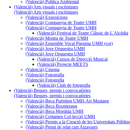
(Valencià) Política Ambiental
(Valencià) Arts visuals i escèniques
(Valencià) Arts visuals i escèniques
(Valencià) Exposicions
(Valencià) Companyia de Teatre UMH
(Valencià) Companyia de Teatre UMH
(Valencià) Festival de Teatre Clàssic de L'Alcúdia
(Valencià) Mostra de Teatre UMH
(Valencià) Ensemble Vocal Pneuma UMH (cor)
(Valencià) Jove Orquestra UMH
(Valencià) Jove Orquestra UMH
(Valencià) Cursos de Direcció Musical
(Valencià) Projecte MEETS
(Valencià) Cinema
(Valencià) Fotografia
(Valencià) Fotografia
(Valencià) Club de fotografia
(Valencià) Beques, premis i convocatòries
(Valencià) Beques, premis i convocatòries
(Valencià) Beca Puénting UMH-Art Mustang
(Valencià) Beca Boomerang
(Valencià) Beca Mordida UMH
(Valencià) Certamen Col·lecció UMH
(Valencià) Premis a la Creació de les Universitats Púb
(Valencià) Premi de relat curt Atzavares