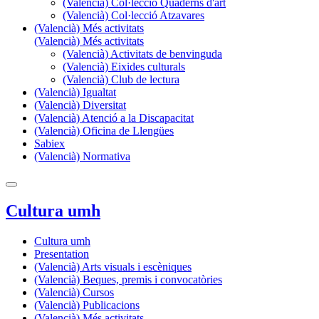
(Valencià) Col·lecció Quaderns d'art
(Valencià) Col·lecció Atzavares
(Valencià) Més activitats
(Valencià) Més activitats
(Valencià) Activitats de benvinguda
(Valencià) Eixides culturals
(Valencià) Club de lectura
(Valencià) Igualtat
(Valencià) Diversitat
(Valencià) Atenció a la Discapacitat
(Valencià) Oficina de Llengües
Sabiex
(Valencià) Normativa
Cultura umh
Cultura umh
Presentation
(Valencià) Arts visuals i escèniques
(Valencià) Beques, premis i convocatòries
(Valencià) Cursos
(Valencià) Publicacions
(Valencià) Més activitats