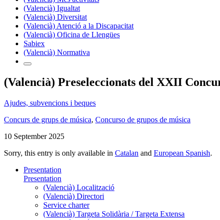
(Valencià) Igualtat
(Valencià) Diversitat
(Valencià) Atenció a la Discapacitat
(Valencià) Oficina de Llengües
Sabiex
(Valencià) Normativa
(Valencià) Preseleccionats del XXII Conc
Ajudes, subvencions i beques
Concurs de grups de música
,
Concurso de grupos de música
10 September 2025
Sorry, this entry is only available in
Catalan
and
European Spanish
.
Presentation
Presentation
(Valencià) Localització
(Valencià) Directori
Service charter
(Valencià) Targeta Solidària / Targeta Extensa