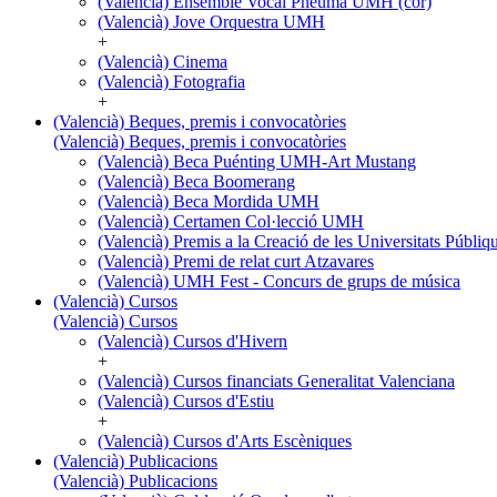
(Valencià) Ensemble Vocal Pneuma UMH (cor)
(Valencià) Jove Orquestra UMH
+
(Valencià) Cinema
(Valencià) Fotografia
+
(Valencià) Beques, premis i convocatòries
(Valencià) Beques, premis i convocatòries
(Valencià) Beca Puénting UMH-Art Mustang
(Valencià) Beca Boomerang
(Valencià) Beca Mordida UMH
(Valencià) Certamen Col·lecció UMH
(Valencià) Premis a la Creació de les Universitats Púb
(Valencià) Premi de relat curt Atzavares
(Valencià) UMH Fest - Concurs de grups de música
(Valencià) Cursos
(Valencià) Cursos
(Valencià) Cursos d'Hivern
+
(Valencià) Cursos financiats Generalitat Valenciana
(Valencià) Cursos d'Estiu
+
(Valencià) Cursos d'Arts Escèniques
(Valencià) Publicacions
(Valencià) Publicacions