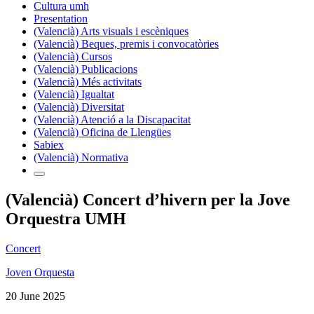
Cultura umh
Presentation
(Valencià) Arts visuals i escèniques
(Valencià) Beques, premis i convocatòries
(Valencià) Cursos
(Valencià) Publicacions
(Valencià) Més activitats
(Valencià) Igualtat
(Valencià) Diversitat
(Valencià) Atenció a la Discapacitat
(Valencià) Oficina de Llengües
Sabiex
(Valencià) Normativa
(Valencià) Concert d’hivern per la Jove
Orquestra UMH
Concert
Joven Orquesta
20 June 2025