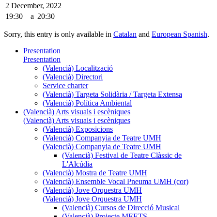
2 December, 2022
19:30
a
20:30
Sorry, this entry is only available in
Catalan
and
European Spanish
.
Presentation
Presentation
(Valencià) Localització
(Valencià) Directori
Service charter
(Valencià) Targeta Solidària / Targeta Extensa
(Valencià) Política Ambiental
(Valencià) Arts visuals i escèniques
(Valencià) Arts visuals i escèniques
(Valencià) Exposicions
(Valencià) Companyia de Teatre UMH
(Valencià) Companyia de Teatre UMH
(Valencià) Festival de Teatre Clàssic de
L'Alcúdia
(Valencià) Mostra de Teatre UMH
(Valencià) Ensemble Vocal Pneuma UMH (cor)
(Valencià) Jove Orquestra UMH
(Valencià) Jove Orquestra UMH
(Valencià) Cursos de Direcció Musical
(Valencià) Projecte MEETS