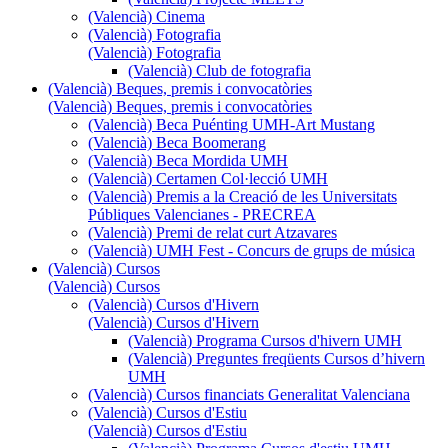
(Valencià) Cinema
(Valencià) Fotografia
(Valencià) Fotografia
(Valencià) Club de fotografia
(Valencià) Beques, premis i convocatòries
(Valencià) Beques, premis i convocatòries
(Valencià) Beca Puénting UMH-Art Mustang
(Valencià) Beca Boomerang
(Valencià) Beca Mordida UMH
(Valencià) Certamen Col·lecció UMH
(Valencià) Premis a la Creació de les Universitats
Públiques Valencianes - PRECREA
(Valencià) Premi de relat curt Atzavares
(Valencià) UMH Fest - Concurs de grups de música
(Valencià) Cursos
(Valencià) Cursos
(Valencià) Cursos d'Hivern
(Valencià) Cursos d'Hivern
(Valencià) Programa Cursos d'hivern UMH
(Valencià) Preguntes freqüents Cursos d’hivern
UMH
(Valencià) Cursos financiats Generalitat Valenciana
(Valencià) Cursos d'Estiu
(Valencià) Cursos d'Estiu