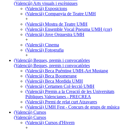
(Valencià) Arts visuals i escèniques
(Valencià) Exposicions
(Valencià) Companyia de Teatre UMH
+
(Valencià) Mostra de Teatre UMH
(Valencià) Ensemble Vocal Pneuma UMH (cor)
(Valencià) Jove Orquestra UMH
+
(Valencià) Cinema
(Valencià) Fotografia
+
(Valencià) Beques, premis i convocatòries
(Valencià) Beques, premis i convocatòries
(Valencià) Beca Puénting UMH-Art Mustang
(Valencià) Beca Boomerang
(Valencià) Beca Mordida UMH
(Valencià) Certamen Col·lecció UMH
(Valencià) Premis a la Creació de les Universitats
Públiques Valencianes - PRECREA
(Valencià) Premi de relat curt Atzavares
(Valencià) UMH Fest - Concurs de grups de música
(Valencià) Cursos
(Valencià) Cursos
(Valencià) Cursos d'Hivern
+