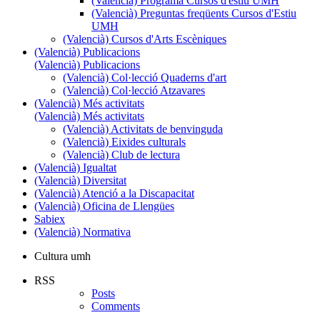
(Valencià) Programa Cursos d'estiu UMH
(Valencià) Preguntas freqüents Cursos d'Estiu
UMH
(Valencià) Cursos d'Arts Escèniques
(Valencià) Publicacions
(Valencià) Publicacions
(Valencià) Col·lecció Quaderns d'art
(Valencià) Col·lecció Atzavares
(Valencià) Més activitats
(Valencià) Més activitats
(Valencià) Activitats de benvinguda
(Valencià) Eixides culturals
(Valencià) Club de lectura
(Valencià) Igualtat
(Valencià) Diversitat
(Valencià) Atenció a la Discapacitat
(Valencià) Oficina de Llengües
Sabiex
(Valencià) Normativa
Cultura umh
RSS
Posts
Comments