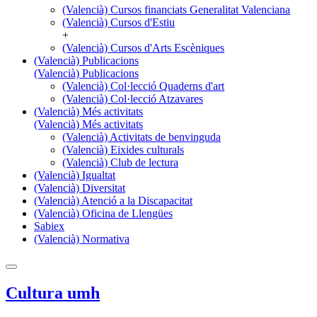
(Valencià) Cursos financiats Generalitat Valenciana
(Valencià) Cursos d'Estiu
+
(Valencià) Cursos d'Arts Escèniques
(Valencià) Publicacions
(Valencià) Publicacions
(Valencià) Col·lecció Quaderns d'art
(Valencià) Col·lecció Atzavares
(Valencià) Més activitats
(Valencià) Més activitats
(Valencià) Activitats de benvinguda
(Valencià) Eixides culturals
(Valencià) Club de lectura
(Valencià) Igualtat
(Valencià) Diversitat
(Valencià) Atenció a la Discapacitat
(Valencià) Oficina de Llengües
Sabiex
(Valencià) Normativa
Cultura umh