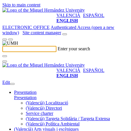
Skip to main content
VALENCIÀ
ESPAÑOL
ENGLISH
ELECTRONIC OFFICE
Authenticated Access (open a new
window)
Site content manager
Enter your search
VALENCIÀ
ESPAÑOL
ENGLISH
Edit
Presentation
Presentation
(Valencià) Localització
(Valencià) Directori
Service charter
(Valencià) Targeta Solidària / Targeta Extensa
(Valencià) Política Ambiental
(Valencià) Arts visuals i escèniques