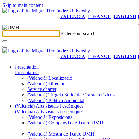
Skip to main content
VALENCIÀ
ESPAÑOL
ENGLISH
Enter your search
VALENCIÀ
ESPAÑOL
ENGLISH
Presentation
Presentation
(Valencià) Localització
(Valencià) Directori
Service charter
(Valencià) Targeta Solidària / Targeta Extensa
(Valencià) Política Ambiental
(Valencià) Arts visuals i escèniques
(Valencià) Arts visuals i escèniques
(Valencià) Exposicions
(Valencià) Companyia de Teatre UMH
+
(Valencià) Mostra de Teatre UMH