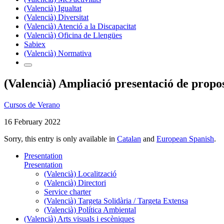
(Valencià) Igualtat
(Valencià) Diversitat
(Valencià) Atenció a la Discapacitat
(Valencià) Oficina de Llengües
Sabiex
(Valencià) Normativa
(Valencià) Ampliació presentació de prop
Cursos de Verano
16 February 2022
Sorry, this entry is only available in
Catalan
and
European Spanish
.
Presentation
Presentation
(Valencià) Localització
(Valencià) Directori
Service charter
(Valencià) Targeta Solidària / Targeta Extensa
(Valencià) Política Ambiental
(Valencià) Arts visuals i escèniques