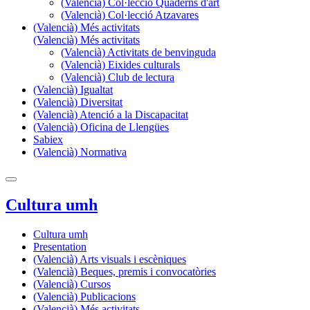
(Valencià) Col·lecció Quaderns d'art
(Valencià) Col·lecció Atzavares
(Valencià) Més activitats
(Valencià) Més activitats
(Valencià) Activitats de benvinguda
(Valencià) Eixides culturals
(Valencià) Club de lectura
(Valencià) Igualtat
(Valencià) Diversitat
(Valencià) Atenció a la Discapacitat
(Valencià) Oficina de Llengües
Sabiex
(Valencià) Normativa
Cultura umh
Cultura umh
Presentation
(Valencià) Arts visuals i escèniques
(Valencià) Beques, premis i convocatòries
(Valencià) Cursos
(Valencià) Publicacions
(Valencià) Més activitats