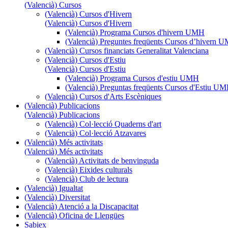
(Valencià) Cursos
(Valencià) Cursos d'Hivern
(Valencià) Cursos d'Hivern
(Valencià) Programa Cursos d'hivern UMH
(Valencià) Preguntes freqüents Cursos d’hivern 
(Valencià) Cursos financiats Generalitat Valenciana
(Valencià) Cursos d'Estiu
(Valencià) Cursos d'Estiu
(Valencià) Programa Cursos d'estiu UMH
(Valencià) Preguntas freqüents Cursos d'Estiu U
(Valencià) Cursos d'Arts Escèniques
(Valencià) Publicacions
(Valencià) Publicacions
(Valencià) Col·lecció Quaderns d'art
(Valencià) Col·lecció Atzavares
(Valencià) Més activitats
(Valencià) Més activitats
(Valencià) Activitats de benvinguda
(Valencià) Eixides culturals
(Valencià) Club de lectura
(Valencià) Igualtat
(Valencià) Diversitat
(Valencià) Atenció a la Discapacitat
(Valencià) Oficina de Llengües
Sabiex