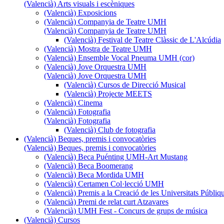
(Valencià) Arts visuals i escèniques
(Valencià) Exposicions
(Valencià) Companyia de Teatre UMH
(Valencià) Companyia de Teatre UMH
(Valencià) Festival de Teatre Clàssic de L'Alcúdia
(Valencià) Mostra de Teatre UMH
(Valencià) Ensemble Vocal Pneuma UMH (cor)
(Valencià) Jove Orquestra UMH
(Valencià) Jove Orquestra UMH
(Valencià) Cursos de Direcció Musical
(Valencià) Projecte MEETS
(Valencià) Cinema
(Valencià) Fotografia
(Valencià) Fotografia
(Valencià) Club de fotografia
(Valencià) Beques, premis i convocatòries
(Valencià) Beques, premis i convocatòries
(Valencià) Beca Puénting UMH-Art Mustang
(Valencià) Beca Boomerang
(Valencià) Beca Mordida UMH
(Valencià) Certamen Col·lecció UMH
(Valencià) Premis a la Creació de les Universitats Púb
(Valencià) Premi de relat curt Atzavares
(Valencià) UMH Fest - Concurs de grups de música
(Valencià) Cursos