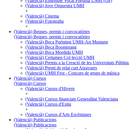
(Valencià) Ensemble Vocal Pneuma UMH (cor)
(Valencià) Jove Orquestra UMH
+
(Valencià) Cinema
(Valencià) Fotografia
+
(Valencià) Beques, premis i convocatòries
(Valencià) Beques, premis i convocatòries
(Valencià) Beca Puénting UMH-Art Mustang
(Valencià) Beca Boomerang
(Valencià) Beca Mordida UMH
(Valencià) Certamen Col·lecció UMH
(Valencià) Premis a la Creació de les Universitats Púb
(Valencià) Premi de relat curt Atzavares
(Valencià) UMH Fest - Concurs de grups de música
(Valencià) Cursos
(Valencià) Cursos
(Valencià) Cursos d'Hivern
+
(Valencià) Cursos financiats Generalitat Valenciana
(Valencià) Cursos d'Estiu
+
(Valencià) Cursos d'Arts Escèniques
(Valencià) Publicacions
(Valencià) Publicacions