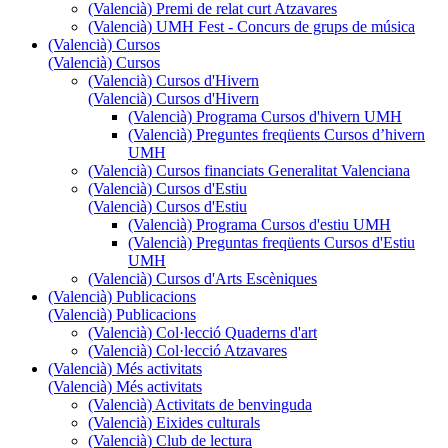
(Valencià) Premi de relat curt Atzavares
(Valencià) UMH Fest - Concurs de grups de música
(Valencià) Cursos
(Valencià) Cursos
(Valencià) Cursos d'Hivern
(Valencià) Cursos d'Hivern
(Valencià) Programa Cursos d'hivern UMH
(Valencià) Preguntes freqüents Cursos d’hivern
UMH
(Valencià) Cursos financiats Generalitat Valenciana
(Valencià) Cursos d'Estiu
(Valencià) Cursos d'Estiu
(Valencià) Programa Cursos d'estiu UMH
(Valencià) Preguntas freqüents Cursos d'Estiu
UMH
(Valencià) Cursos d'Arts Escèniques
(Valencià) Publicacions
(Valencià) Publicacions
(Valencià) Col·lecció Quaderns d'art
(Valencià) Col·lecció Atzavares
(Valencià) Més activitats
(Valencià) Més activitats
(Valencià) Activitats de benvinguda
(Valencià) Eixides culturals
(Valencià) Club de lectura