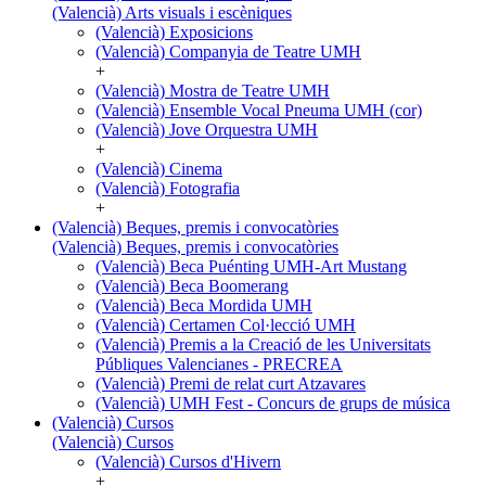
(Valencià) Arts visuals i escèniques
(Valencià) Exposicions
(Valencià) Companyia de Teatre UMH
+
(Valencià) Mostra de Teatre UMH
(Valencià) Ensemble Vocal Pneuma UMH (cor)
(Valencià) Jove Orquestra UMH
+
(Valencià) Cinema
(Valencià) Fotografia
+
(Valencià) Beques, premis i convocatòries
(Valencià) Beques, premis i convocatòries
(Valencià) Beca Puénting UMH-Art Mustang
(Valencià) Beca Boomerang
(Valencià) Beca Mordida UMH
(Valencià) Certamen Col·lecció UMH
(Valencià) Premis a la Creació de les Universitats
Públiques Valencianes - PRECREA
(Valencià) Premi de relat curt Atzavares
(Valencià) UMH Fest - Concurs de grups de música
(Valencià) Cursos
(Valencià) Cursos
(Valencià) Cursos d'Hivern
+