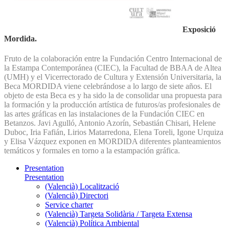
Exposició
Mordida.
Fruto de la colaboración entre la Fundación Centro Internacional de
la Estampa Contemporánea (CIEC), la Facultad de BBAA de Altea
(UMH) y el Vicerrectorado de Cultura y Extensión Universitaria, la
Beca MORDIDA viene celebrándose a lo largo de siete años. El
objeto de esta Beca es y ha sido la de consolidar una propuesta para
la formación y la producción artística de futuros/as profesionales de
las artes gráficas en las instalaciones de la Fundación CIEC en
Betanzos. Javi Agulló, Antonio Azorín, Sebastián Chisari, Helene
Duboc, Iria Fafián, Lirios Matarredona, Elena Toreli, Igone Urquiza
y Elisa Vázquez exponen en MORDIDA diferentes planteamientos
temáticos y formales en torno a la estampación gráfica.
Presentation
Presentation
(Valencià) Localització
(Valencià) Directori
Service charter
(Valencià) Targeta Solidària / Targeta Extensa
(Valencià) Política Ambiental