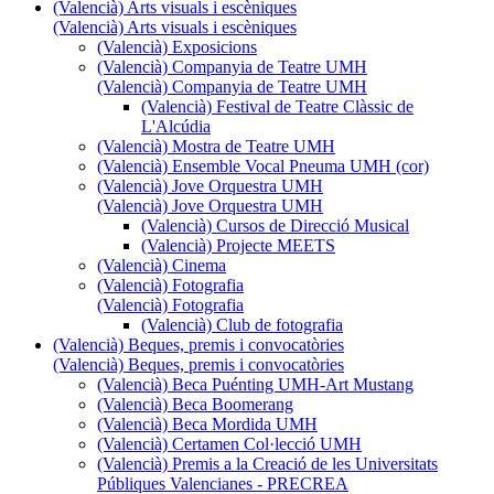
(Valencià) Arts visuals i escèniques
(Valencià) Arts visuals i escèniques
(Valencià) Exposicions
(Valencià) Companyia de Teatre UMH
(Valencià) Companyia de Teatre UMH
(Valencià) Festival de Teatre Clàssic de
L'Alcúdia
(Valencià) Mostra de Teatre UMH
(Valencià) Ensemble Vocal Pneuma UMH (cor)
(Valencià) Jove Orquestra UMH
(Valencià) Jove Orquestra UMH
(Valencià) Cursos de Direcció Musical
(Valencià) Projecte MEETS
(Valencià) Cinema
(Valencià) Fotografia
(Valencià) Fotografia
(Valencià) Club de fotografia
(Valencià) Beques, premis i convocatòries
(Valencià) Beques, premis i convocatòries
(Valencià) Beca Puénting UMH-Art Mustang
(Valencià) Beca Boomerang
(Valencià) Beca Mordida UMH
(Valencià) Certamen Col·lecció UMH
(Valencià) Premis a la Creació de les Universitats
Públiques Valencianes - PRECREA