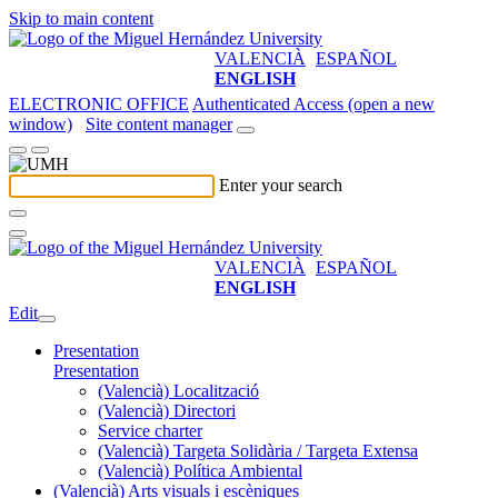
Skip to main content
VALENCIÀ
ESPAÑOL
ENGLISH
ELECTRONIC OFFICE
Authenticated Access (open a new
window)
Site content manager
Enter your search
VALENCIÀ
ESPAÑOL
ENGLISH
Edit
Presentation
Presentation
(Valencià) Localització
(Valencià) Directori
Service charter
(Valencià) Targeta Solidària / Targeta Extensa
(Valencià) Política Ambiental
(Valencià) Arts visuals i escèniques