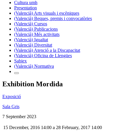
Cultura umh
Presentation
(Valencià) Arts visuals i escèniques
(Valencià) Beques, premis i convocatòries
(Valencià) Cursos
(Valencià) Publicacions
(Valencià) Més activitats
(Valencià) Igualtat
(Valencià) Diversitat
(Valencià) Atenció a la Discapacitat
(Valencià) Oficina de Llengües
Sabiex
(Valencià) Normativa
Exhibition Mordida
Exposició
Sala Gris
7 September 2023
15 December, 2016 14:00
a
28 February, 2017 14:00