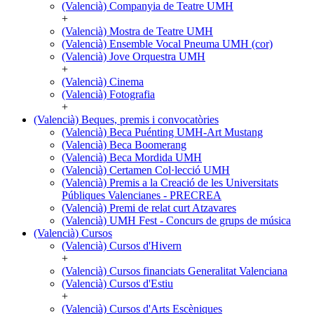
Arts
(Valencià) Companyia de Teatre UMH
visuals
+
i
(Valencià) Mostra de Teatre UMH
escèniques
(Valencià) Ensemble Vocal Pneuma UMH (cor)
(Valencià) Jove Orquestra UMH
+
(Valencià) Cinema
(Valencià) Fotografia
+
(Valencià) Beques, premis i convocatòries
(Valencià)
(Valencià) Beca Puénting UMH-Art Mustang
Beques,
(Valencià) Beca Boomerang
premis
(Valencià) Beca Mordida UMH
i
(Valencià) Certamen Col·lecció UMH
convocatòries
(Valencià) Premis a la Creació de les Universitats
Públiques Valencianes - PRECREA
(Valencià) Premi de relat curt Atzavares
(Valencià) UMH Fest - Concurs de grups de música
(Valencià) Cursos
(Valencià)
(Valencià) Cursos d'Hivern
Cursos
+
(Valencià) Cursos financiats Generalitat Valenciana
(Valencià) Cursos d'Estiu
+
(Valencià) Cursos d'Arts Escèniques