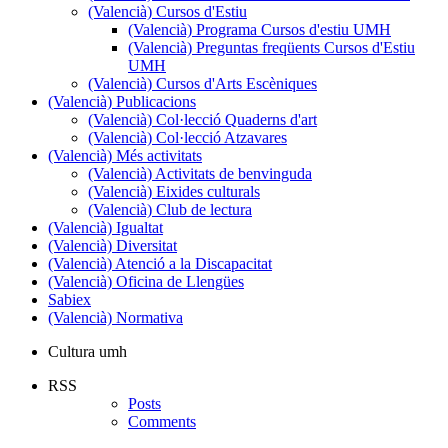
(Valencià) Cursos d'Estiu
(Valencià)
(Valencià) Programa Cursos d'estiu UMH
Cursos
(Valencià) Preguntas freqüents Cursos d'Estiu
d'Estiu
UMH
(Valencià) Cursos d'Arts Escèniques
(Valencià) Publicacions
(Valencià)
(Valencià) Col·lecció Quaderns d'art
Publicacions
(Valencià) Col·lecció Atzavares
(Valencià) Més activitats
(Valencià)
(Valencià) Activitats de benvinguda
Més
(Valencià) Eixides culturals
activitats
(Valencià) Club de lectura
(Valencià) Igualtat
(Valencià) Diversitat
(Valencià) Atenció a la Discapacitat
(Valencià) Oficina de Llengües
Sabiex
(Valencià) Normativa
Cultura umh
RSS
Posts
Comments