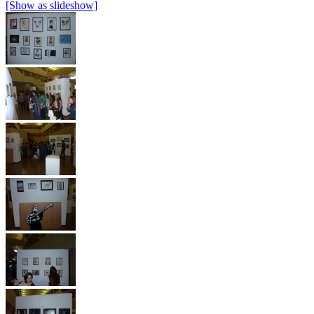
[Show as slideshow]