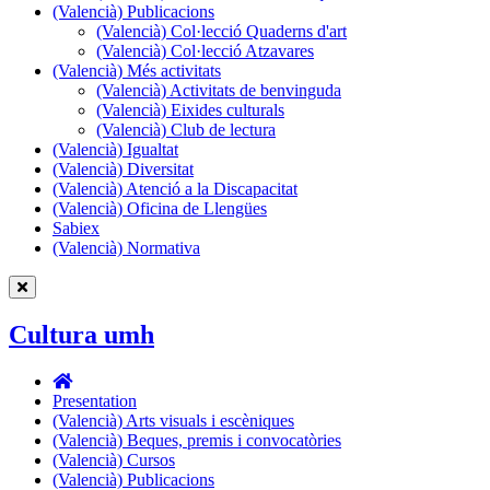
(Valencià) Publicacions
(Valencià)
(Valencià) Col·lecció Quaderns d'art
Publicacions
(Valencià) Col·lecció Atzavares
(Valencià) Més activitats
(Valencià)
(Valencià) Activitats de benvinguda
Més
(Valencià) Eixides culturals
activitats
(Valencià) Club de lectura
(Valencià) Igualtat
(Valencià) Diversitat
(Valencià) Atenció a la Discapacitat
(Valencià) Oficina de Llengües
Sabiex
(Valencià) Normativa
Cultura umh
Cultura
umh
Presentation
(Valencià) Arts visuals i escèniques
(Valencià) Beques, premis i convocatòries
(Valencià) Cursos
(Valencià) Publicacions