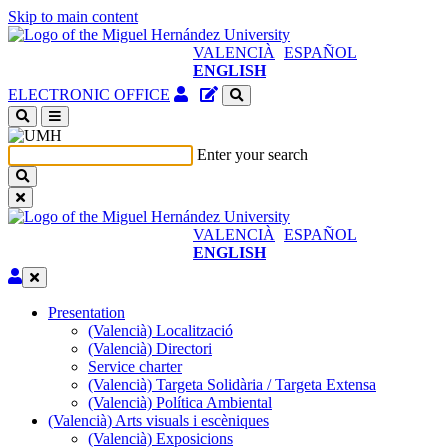
Skip to main content
VALENCIÀ
ESPAÑOL
ENGLISH
Authenticated
Site
ELECTRONIC OFFICE
Access
content
(open
manager
a
Enter your search
new
window)
VALENCIÀ
ESPAÑOL
ENGLISH
Edit
Presentation
Presentation
(Valencià) Localització
(Valencià) Directori
Service charter
(Valencià) Targeta Solidària / Targeta Extensa
(Valencià) Política Ambiental
(Valencià) Arts visuals i escèniques
(Valencià)
(Valencià) Exposicions