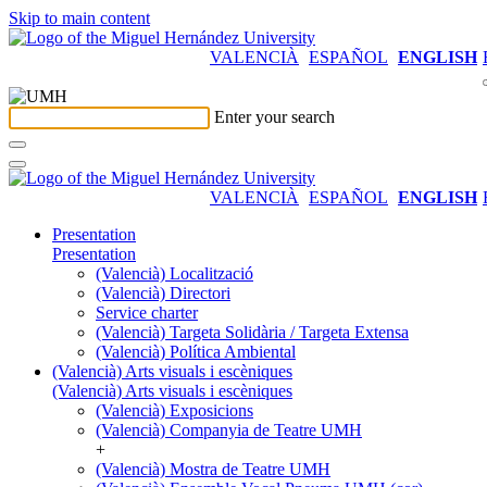
Skip to main content
VALENCIÀ
ESPAÑOL
ENGLISH
Enter your search
VALENCIÀ
ESPAÑOL
ENGLISH
Presentation
Presentation
(Valencià) Localització
(Valencià) Directori
Service charter
(Valencià) Targeta Solidària / Targeta Extensa
(Valencià) Política Ambiental
(Valencià) Arts visuals i escèniques
(Valencià) Arts visuals i escèniques
(Valencià) Exposicions
(Valencià) Companyia de Teatre UMH
+
(Valencià) Mostra de Teatre UMH