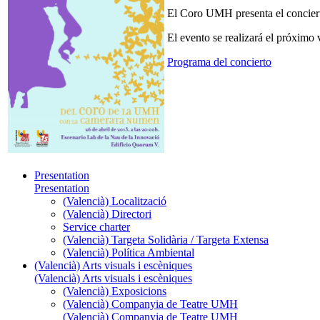
El Coro UMH presenta el conciert
El evento se realizará el próximo
Programa del concierto
Presentation
Presentation
(Valencià) Localització
(Valencià) Directori
Service charter
(Valencià) Targeta Solidària / Targeta Extensa
(Valencià) Política Ambiental
(Valencià) Arts visuals i escèniques
(Valencià) Arts visuals i escèniques
(Valencià) Exposicions
(Valencià) Companyia de Teatre UMH
(Valencià) Companyia de Teatre UMH