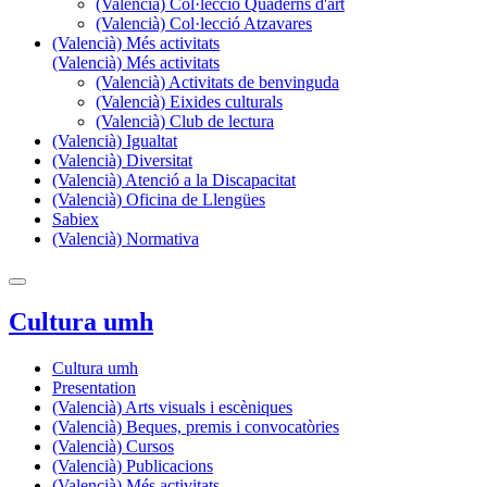
(Valencià) Col·lecció Quaderns d'art
(Valencià) Col·lecció Atzavares
(Valencià) Més activitats
(Valencià) Més activitats
(Valencià) Activitats de benvinguda
(Valencià) Eixides culturals
(Valencià) Club de lectura
(Valencià) Igualtat
(Valencià) Diversitat
(Valencià) Atenció a la Discapacitat
(Valencià) Oficina de Llengües
Sabiex
(Valencià) Normativa
Cultura umh
Cultura umh
Presentation
(Valencià) Arts visuals i escèniques
(Valencià) Beques, premis i convocatòries
(Valencià) Cursos
(Valencià) Publicacions
(Valencià) Més activitats