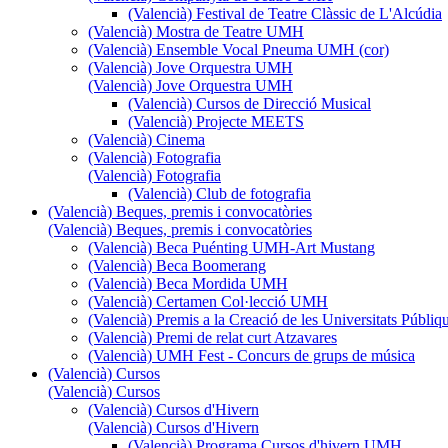
(Valencià) Festival de Teatre Clàssic de L'Alcúdia
(Valencià) Mostra de Teatre UMH
(Valencià) Ensemble Vocal Pneuma UMH (cor)
(Valencià) Jove Orquestra UMH
(Valencià) Jove Orquestra UMH
(Valencià) Cursos de Direcció Musical
(Valencià) Projecte MEETS
(Valencià) Cinema
(Valencià) Fotografia
(Valencià) Fotografia
(Valencià) Club de fotografia
(Valencià) Beques, premis i convocatòries
(Valencià) Beques, premis i convocatòries
(Valencià) Beca Puénting UMH-Art Mustang
(Valencià) Beca Boomerang
(Valencià) Beca Mordida UMH
(Valencià) Certamen Col·lecció UMH
(Valencià) Premis a la Creació de les Universitats Púb
(Valencià) Premi de relat curt Atzavares
(Valencià) UMH Fest - Concurs de grups de música
(Valencià) Cursos
(Valencià) Cursos
(Valencià) Cursos d'Hivern
(Valencià) Cursos d'Hivern
(Valencià) Programa Cursos d'hivern UMH