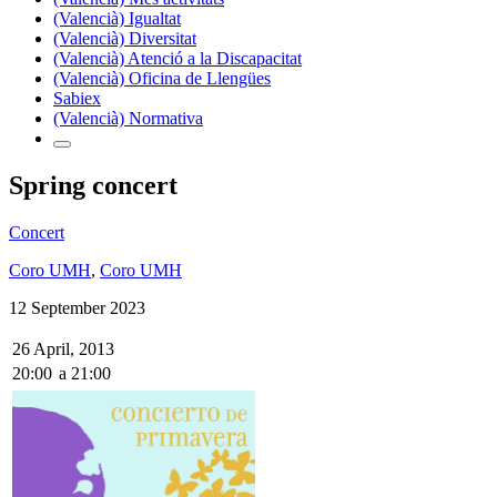
(Valencià) Igualtat
(Valencià) Diversitat
(Valencià) Atenció a la Discapacitat
(Valencià) Oficina de Llengües
Sabiex
(Valencià) Normativa
Spring concert
Concert
Coro UMH
,
Coro UMH
12 September 2023
26 April, 2013
20:00
a
21:00