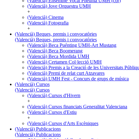
(Valencià) Ensemble Vocal Pneuma UMH (cor)
(Valencià) Jove Orquestra UMH
+
(Valencià) Cinema
(Valencià) Fotografia
+
(Valencià) Beques, premis i convocatòries
(Valencià) Beques, premis i convocatòries
(Valencià) Beca Puénting UMH-Art Mustang
(Valencià) Beca Boomerang
(Valencià) Beca Mordida UMH
(Valencià) Certamen Col·lecció UMH
(Valencià) Premis a la Creació de les Universitats Púb
(Valencià) Premi de relat curt Atzavares
(Valencià) UMH Fest - Concurs de grups de música
(Valencià) Cursos
(Valencià) Cursos
(Valencià) Cursos d'Hivern
+
(Valencià) Cursos financiats Generalitat Valenciana
(Valencià) Cursos d'Estiu
+
(Valencià) Cursos d'Arts Escèniques
(Valencià) Publicacions
(Valencià) Publicacions