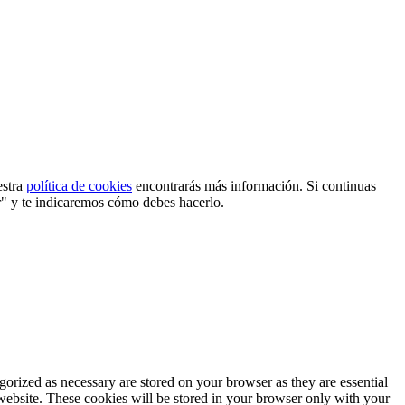
estra
política de cookies
encontrarás más información. Si continuas
r" y te indicaremos cómo debes hacerlo.
gorized as necessary are stored on your browser as they are essential
 website. These cookies will be stored in your browser only with your